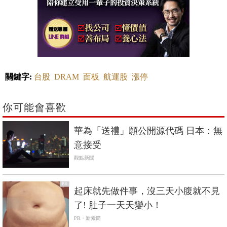
關鍵字:
台股
DRAM
面板
航運股
漲停
你可能會喜歡
華為「送禮」願公開源代碼 日本：無
意接受
觀點新聞
PR
起床就先做件事，沒三天小腹就不見
了! 肚子一天天變小！
PR・新素簡