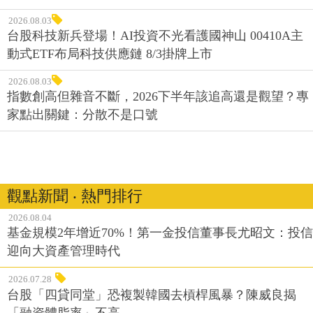
2026.08.03
台股科技新兵登場！AI投資不光看護國神山 00410A主
動式ETF布局科技供應鏈 8/3掛牌上市
2026.08.03
指數創高但雜音不斷，2026下半年該追高還是觀望？專
家點出關鍵：分散不是口號
觀點新聞 ‧ 熱門排行
2026.08.04
基金規模2年增近70%！第一金投信董事長尤昭文：投信
迎向大資產管理時代
2026.07.28
台股「四貸同堂」恐複製韓國去槓桿風暴？陳威良揭