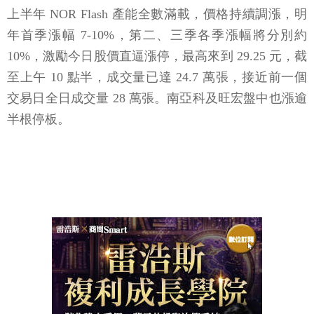
上半年 NOR Flash 產能全數滿載，價格持續調漲，明
年首季漲幅 7-10%，第二、三季各季漲幅將分別約
10%，激勵今日股價直逼漲停，最高來到 29.25 元，截
至上午 10 點半，成交量已達 24.7 萬張，接近前一個
交易日全日成交量 28 萬張。南亞科及旺宏盤中也漲逾
半根停板。