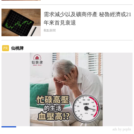
需求減少以及礦商停產 秘魯經濟或21
年來首見衰退
觀點新聞
仙桃牌
PR
ads by popIn