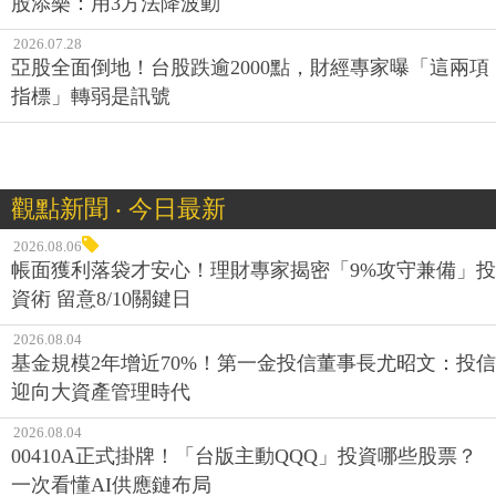
股添樂：用3方法降波動
2026.07.28
亞股全面倒地！台股跌逾2000點，財經專家曝「這兩項
指標」轉弱是訊號
觀點新聞 ‧ 今日最新
2026.08.06
帳面獲利落袋才安心！理財專家揭密「9%攻守兼備」投
資術 留意8/10關鍵日
2026.08.04
基金規模2年增近70%！第一金投信董事長尤昭文：投信
迎向大資產管理時代
2026.08.04
00410A正式掛牌！「台版主動QQQ」投資哪些股票？
一次看懂AI供應鏈布局