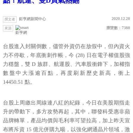
點！航運、雙D買氣熱翻
2020.12.28
鉅亨網新聞中心
撰文者
瀏覽數：
7388
來源
鉅亨網
台股進入封關倒數，儘管外資仍在放假中，但內資火
力不停歇，年底衝刺作帳，今 (28) 日在電子權值股強
力穩盤，雙 D 族群、航運股、汽車股衝鋒下，加權指
數盤中大漲逾百點，再度刷新歷史新高，衝上
14450.51 點。
台股上周繳出周線連八紅的紀錄，今日在美股期指走
升的帶動下，多方攻勢再起，其中，聯發科受惠非蘋
品牌轉單，產品均價與毛利率可望拉高，加上昨天宣
布將斥資 15 億元併購九暘，以強化網通晶片領域，激