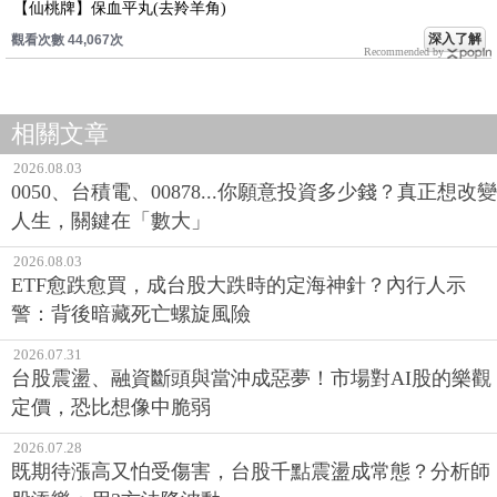
【仙桃牌】保血平丸(去羚羊角)
深入了解
觀看次數 44,067次
Recommended by
相關文章
2026.08.03
0050、台積電、00878...你願意投資多少錢？真正想改變
人生，關鍵在「數大」
2026.08.03
ETF愈跌愈買，成台股大跌時的定海神針？內行人示
警：背後暗藏死亡螺旋風險
2026.07.31
台股震盪、融資斷頭與當沖成惡夢！市場對AI股的樂觀
定價，恐比想像中脆弱
2026.07.28
既期待漲高又怕受傷害，台股千點震盪成常態？分析師