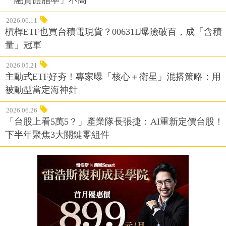
「融資體脂率」不高
2026.06.11
槓桿ETF也買台積電現貨？00631L曝險破百，成「含積
量」冠軍
2026.05.21
主動式ETF好夯！專家曝「核心＋衛星」混搭策略：用
被動型當定海神針
2026.06.26
「台股上看5萬5？」產業隊長張捷：AI重新定價台股！
下半年聚焦3大關鍵零組件