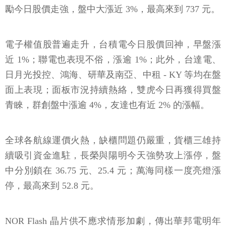
勵今日股價走強，盤中大漲近 3%，最高來到 737 元。
電子權值股普遍走升，台積電今日股價回神，早盤漲
近 1%；聯電也表現不俗，漲逾 1%；此外，台達電、
日月光投控、鴻海、研華及南亞、中租 - KY 等均在盤
面上表現；面板市況持續熱絡，雙虎今日再獲得買盤
青睞，群創盤中漲逾 4%，友達也有近 2% 的漲幅。
全球各航線運價火熱，缺櫃問題仍嚴重，貨櫃三雄持
續吸引資金進駐，長榮與陽明今天強勢攻上漲停，盤
中分別鎖在 36.75 元、25.4 元；萬海同樣一度亮燈漲
停，最高來到 52.8 元。
NOR Flash 晶片供不應求情形加劇，傳出華邦電明年