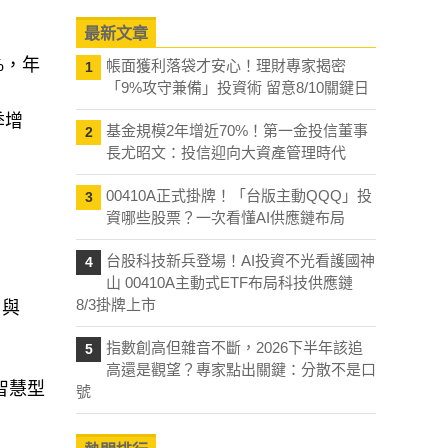
最新文章
7%，年
帳面獲利落袋才安心！理財專家揭密
1
「9%攻守兼備」投資術 留意8/10關鍵日
季增
基金規模2年增近70%！第一金投信董事
2
長尤昭文：投信迎向大資產管理時代
00410A正式掛牌！「台版主動QQQ」投
3
資哪些股票？一次看懂AI供應鏈布局
台股科技新兵登場！AI投資不光看護國神
4
山 00410A主動式ETF布局科技供應鏈
8/3掛牌上市
 與
指數創高但雜音不斷，2026下半年該追
5
高還是觀望？專家點出關鍵：分散不是口
智慧型
號