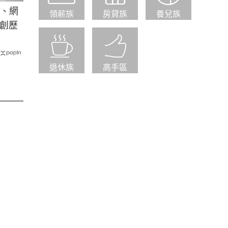
卡、網
領薪族
房貸族
養兒族
創歷
退休族
高手區