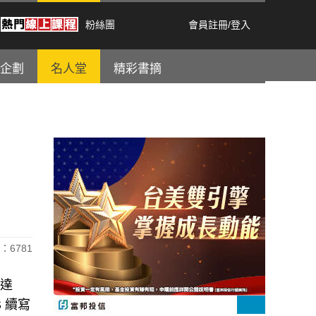
粉絲團
會員註冊
/
登入
企劃
名人堂
精彩書摘
：6781
率達
S 續寫