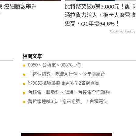
夜 癌細胞數攀升
比特幣突破6萬3,000元！顯
癌
通拉貨力道大，板卡大廠營收
史高，Q1年增64.6%！
Recommended by
相關文章
0050、台積電、00878...你
「這個指數」吃滿AI行情、今年漲贏台
從0050挑績優股賺更多？2表揭真實
台積電、聯發科、鴻海、台達電全面轉強
魏哲家連喊3次「愈來愈強」！台積電法