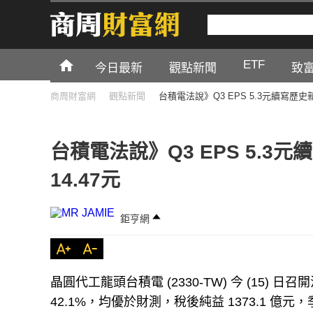
ETF
今日最新
觀點新聞
致
商周財富網
觀點新聞
台積電法說》Q3 EPS 5.3元續寫歷史
台積電法說》Q3 EPS 5.
14.47元
鉅亨網
晶圓代工龍頭台積電 (2330-TW) 今 (15)
42.1%，均優於財測，稅後純益 1373.1 億元，季