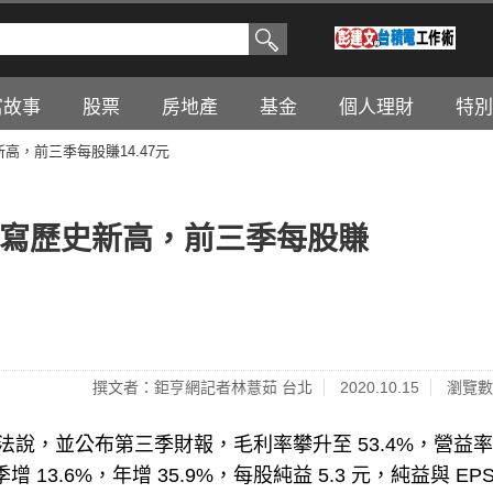
富故事
股票
房地產
基金
個人理財
特別
新高，前三季每股賺14.47元
3元續寫歷史新高，前三季每股賺
撰文者：鉅亨網記者林薏茹 台北
2020.10.15
瀏覽數
 日召開法說，並公布第三季財報，毛利率攀升至 53.4%，營益
增 13.6%，年增 35.9%，每股純益 5.3 元，純益與 EP