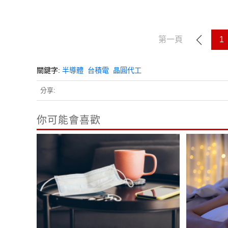
第一頁
1
關鍵字:
半導體
台積電
晶圓代工
分享:
你可能會喜歡