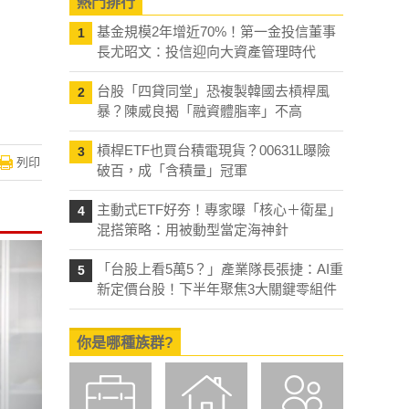
熱門排行
基金規模2年增近70%！第一金投信董事
1
長尤昭文：投信迎向大資產管理時代
台股「四貸同堂」恐複製韓國去槓桿風
2
暴？陳威良揭「融資體脂率」不高
槓桿ETF也買台積電現貨？00631L曝險
3
列印
破百，成「含積量」冠軍
主動式ETF好夯！專家曝「核心＋衛星」
4
混搭策略：用被動型當定海神針
「台股上看5萬5？」產業隊長張捷：AI重
5
新定價台股！下半年聚焦3大關鍵零組件
你是哪種族群?