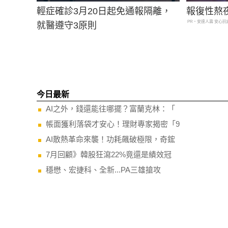
輕症確診3月20日起免通報隔離，
報復性熬
PR・安達人壽 安心抗
就醫遵守3原則
今日最新
AI之外，錢還能往哪擺？富蘭克林：「
帳面獲利落袋才安心！理財專家揭密「9
AI散熱革命來襲！功耗飆破極限，奇鋐
7月回顧》韓股狂瀉22%竟還是績效冠
穩懋、宏捷科、全新...PA三雄搶攻