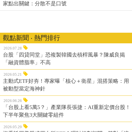
家點出關鍵：分散不是口號
觀點新聞 ‧ 熱門排行
2026.07.28
台股「四貸同堂」恐複製韓國去槓桿風暴？陳威良揭
「融資體脂率」不高
2026.05.21
主動式ETF好夯！專家曝「核心＋衛星」混搭策略：用
被動型當定海神針
2026.06.26
「台股上看5萬5？」產業隊長張捷：AI重新定價台股！
下半年聚焦3大關鍵零組件
2026.05.29