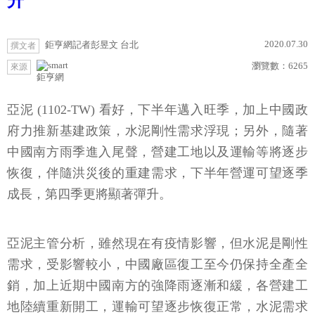
升
2020.07.30
鉅亨網記者彭昱文 台北
撰文者
瀏覽數：
6265
來源
鉅亨網
亞泥 (1102-TW) 看好，下半年邁入旺季，加上中國政
府力推新基建政策，水泥剛性需求浮現；另外，隨著
中國南方雨季進入尾聲，營建工地以及運輸等將逐步
恢復，伴隨洪災後的重建需求，下半年營運可望逐季
成長，第四季更將顯著彈升。
亞泥主管分析，雖然現在有疫情影響，但水泥是剛性
需求，受影響較小，中國廠區復工至今仍保持全產全
銷，加上近期中國南方的強降雨逐漸和緩，各營建工
地陸續重新開工，運輸可望逐步恢復正常，水泥需求