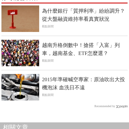
為什麼銀行「質押利率」紛紛調升？
從大盤融資維持率看真實狀況
觀點新聞
越南升格倒數中！搶搭「入富」列
車，越南基金、ETF怎麼選？
觀點新聞
2015年準確喊空專家：原油吹出大投
機泡沫 血洗日不遠
觀點新聞
Recommended by
相關文章