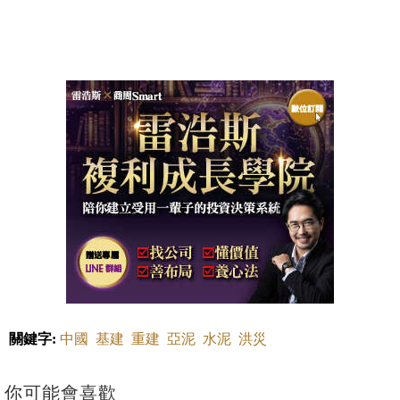
關鍵字:
中國
基建
重建
亞泥
水泥
洪災
你可能會喜歡