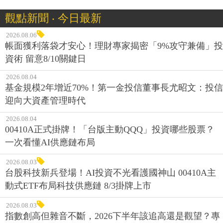
觀點新聞 ‧ 今日最新
2026.08.06
帳面獲利落袋才安心！理財專家揭密「9%攻守兼備」投
資術 留意8/10關鍵日
2026.08.04
基金規模2年增近70%！第一金投信董事長尤昭文：投信
迎向大資產管理時代
2026.08.04
00410A正式掛牌！「台版主動QQQ」投資哪些股票？
一次看懂AI供應鏈布局
2026.08.03
台股科技新兵登場！AI投資不光看護國神山 00410A主
動式ETF布局科技供應鏈 8/3掛牌上市
2026.08.03
指數創高但雜音不斷，2026下半年該追高還是觀望？專