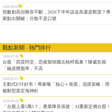
2026.08.03
指數創高但雜音不斷，2026下半年該追高還是觀望？專
家點出關鍵：分散不是口號
觀點新聞 ‧ 熱門排行
2026.07.28
台股「四貸同堂」恐複製韓國去槓桿風暴？陳威良揭
「融資體脂率」不高
2026.05.21
主動式ETF好夯！專家曝「核心＋衛星」混搭策略：用
被動型當定海神針
2026.06.26
「台股上看5萬5？」產業隊長張捷：AI重新定價台股！