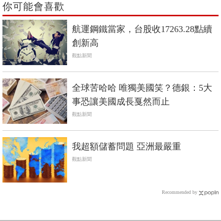
你可能會喜歡
航運鋼鐵當家，台股收17263.28點續
創新高
觀點新聞
全球苦哈哈 唯獨美國笑？德銀：5大
事恐讓美國成長戛然而止
觀點新聞
我超額儲蓄問題 亞洲最嚴重
觀點新聞
Recommended by