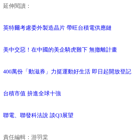
延伸閱讀：
英特爾考慮委外製造晶片 帶旺台積電供應鏈
美中交惡！在中國的美企騎虎難下 無撤離計畫
400萬份「動滋券」力挺運動好生活 即日起開放登記
台積市值 拚進全球十強
聯電、聯發科法說 談Q3展望
責任編輯：游羽棠