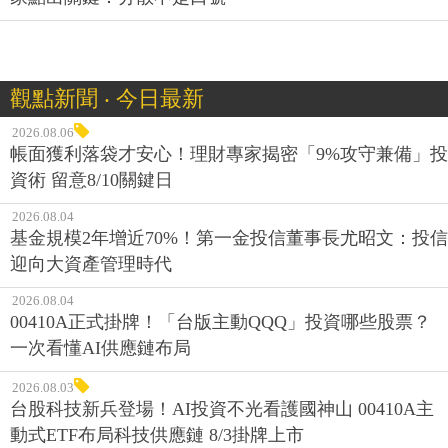
觀點新聞 ‧ 今日最新
2026.08.06
帳面獲利落袋才安心！理財專家揭密「9%攻守兼備」投
資術 留意8/10關鍵日
2026.08.04
基金規模2年增近70%！第一金投信董事長尤昭文：投信
迎向大資產管理時代
2026.08.04
00410A正式掛牌！「台版主動QQQ」投資哪些股票？
一次看懂AI供應鏈布局
2026.08.03
台股科技新兵登場！AI投資不光看護國神山 00410A主
動式ETF布局科技供應鏈 8/3掛牌上市