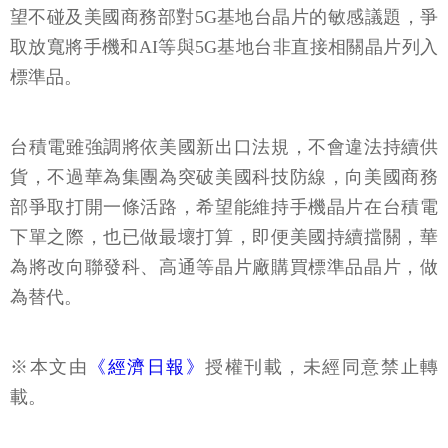
望不碰及美國商務部對5G基地台晶片的敏感議題，爭
取放寬將手機和AI等與5G基地台非直接相關晶片列入
標準品。
台積電雖強調將依美國新出口法規，不會違法持續供
貨，不過華為集團為突破美國科技防線，向美國商務
部爭取打開一條活路，希望能維持手機晶片在台積電
下單之際，也已做最壞打算，即便美國持續擋關，華
為將改向聯發科、高通等晶片廠購買標準品晶片，做
為替代。
※本文由
《經濟日報》
授權刊載，未經同意禁止轉
載。