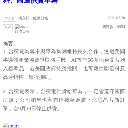
科、高通供貨華為
2020.07.28
簡永祥／經濟日報
撰文者
瀏覽數：
9954
來源
經濟日報
摘要
1. 台積電為尋求與華為集團維持長久合作，透過美國
半導體產業協會爭取將手機、AI等非5G基地台晶片列
入標準品，若美國政府持續擋關，也可藉由聯發科及
高通銷售，進行接軌。
2. 台積電表示，台積電供貨給華為，一定會遵守國際
法規，公司稍早也宣布停接華為旗下海思晶片新訂
單，自9月14日停止供貨。