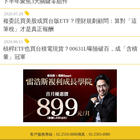
下半年聚焦3大關鍵零組件
2026.05.29
複委託買美股或買台版ETF？理財規劃顧問：算對「這
筆稅」才是真正報酬
2026.06.11
槓桿ETF也買台積電現貨？00631L曝險破百，成「含積
量」冠軍
客戶服務專線：02-2510-8888傳真：02-2503-6989