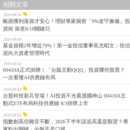
相關文章
2026.08.06
帳面獲利落袋才安心！理財專家揭密「9%攻守兼備」投
資術 留意8/10關鍵日
2026.08.04
基金規模2年增近70%！第一金投信董事長尤昭文：投信
迎向大資產管理時代
2026.08.04
00410A正式掛牌！「台版主動QQQ」投資哪些股票？
一次看懂AI供應鏈布局
2026.08.03
台股科技新兵登場！AI投資不光看護國神山 00410A主
動式ETF布局科技供應鏈 8/3掛牌上市
2026.08.03
指數創高但雜音不斷，2026下半年該追高還是觀望？專
家點出關鍵：分散不是口號