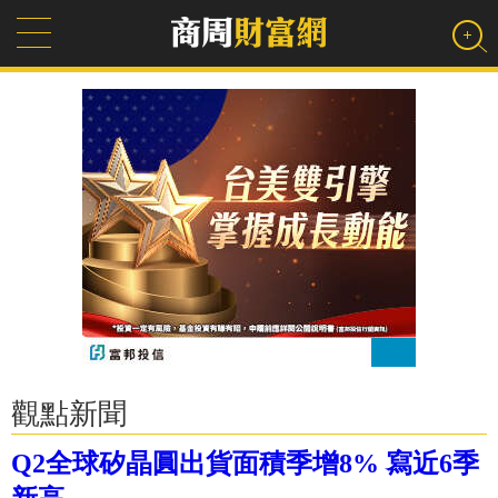
觀點新聞
Q2全球矽晶圓出貨面積季增8% 寫近6季