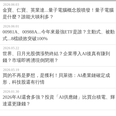
2026.06.03
金寶、仁寶、英業達...量子電腦概念股噴發！量子電腦
是什麼？誰能大啖利多？
2026.06.01
00981A、00988A...今年來最強ETF是誰？主動式、被動
式...8檔績效突破100%
2026.05.22
世界、日月光股價漲勢終結？企業導入AI後真有賺到
錢？市場即將湧現倒閉潮？
2026.05.19
買的不再是夢想，是獲利！貝萊德：AI產業鏈確定成
形，科技股還有行情
2026.01.30
2026年AI還會多強？投資「AI供應鏈」比買台積電、輝
達還更賺錢？