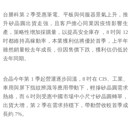
台勝科第 2 季受惠筆電、平板與伺服器景氣上升，推
升矽晶圓出貨走強，且客戶擔心同業因疫情影響生
產，策略性增加採購量，以提高安全庫存 ，8 吋與 12
吋都維持高稼動率，本業獲利估將優於首季，上半年
雖然銷量較去年成長，但因售價下跌，獲利估仍低於
去年同期。
合晶今年第 1 季起營運逐步回溫，8 吋在 CIS、工業、
車用與屏下指紋辨識等應用帶動下，輕摻矽晶圓需求
熱絡，而 6 吋則受惠中國市場中小尺寸矽晶圓轉單，
出貨大增，第 2 季在需求持穩下，帶動營收較首季成
長約 7%。