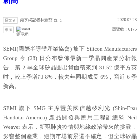
新高
2020.07.28
鉅亨網記者林薏茹 台北
撰文者
瀏覽數：
6175
來源
鉅亨網
SEMI(國際半導體產業協會) 旗下 Silicon Manufacturers
Group 今 (28) 日公布發佈最新一季晶圓產業分析報
告，第 2 季全球矽晶圓出貨面積來到 31.52 億平方英
吋，較上季增加 8%，較去年同期成長 6%，寫近 6 季
新高。
SEMI 旗下 SMG 主席暨美國信越矽利光 (Shin-Etsu
Handotai America) 產品開發與應用工程副總監 Neil
Weaver 表示，新冠肺炎疫情與地緣政治帶來的挑戰，
影響整個產業，短期市場前景還不確定，但全球矽晶