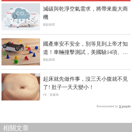
減碳與乾淨空氣需求，將帶來龐大商
機
觀點新聞
國產車安不安全，別等見到上帝才知
道！車輛撞擊測試，美國驗14項、中
國6項，台灣只有2項
觀點新聞
PR
起床就先做件事，沒三天小腹就不見
了! 肚子一天天變小！
PR・新素簡
Recommended by
相關文章