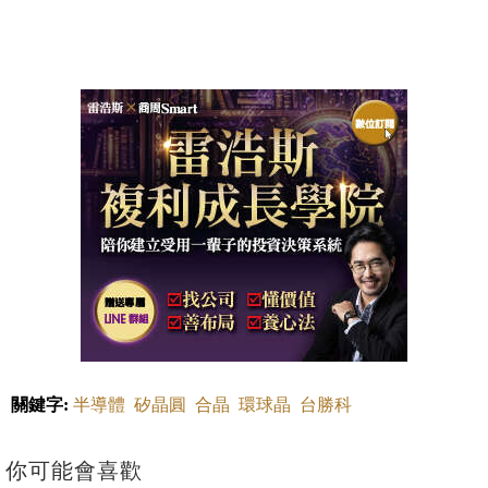
關鍵字:
半導體
矽晶圓
合晶
環球晶
台勝科
你可能會喜歡