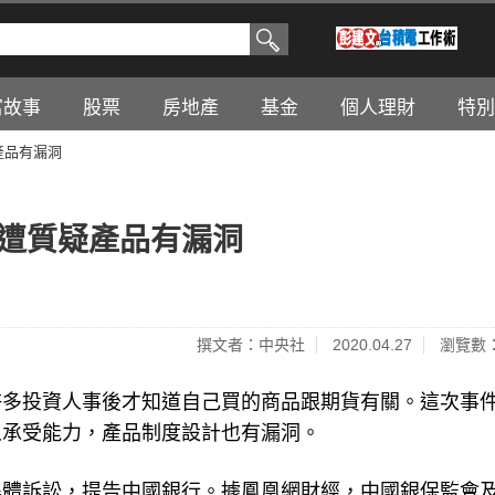
富故事
股票
房地產
基金
個人理財
特別
產品有漏洞
行遭質疑產品有漏洞
撰文者：中央社
2020.04.27
瀏覽數：
許多投資人事後才知道自己買的商品跟期貨有關。這次事
人承受能力，產品制度設計也有漏洞。
集體訴訟，提告中國銀行。據鳳凰網財經，中國銀保監會