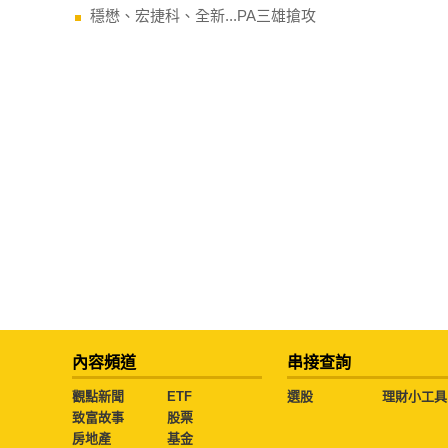
穩懋、宏捷科、全新...PA三雄搶攻
內容頻道
串接查詢
觀點新聞
ETF
選股
理財小工具
致富故事
股票
房地產
基金