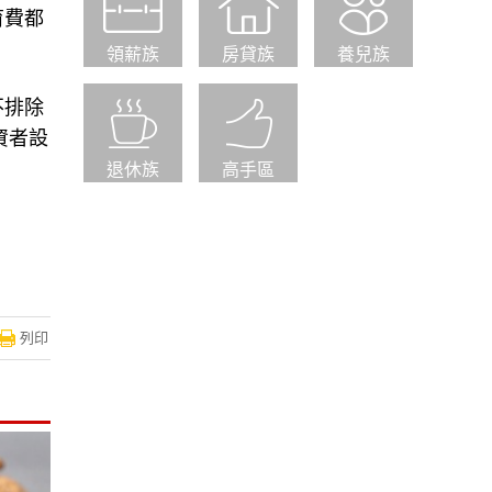
育費都
領薪族
房貸族
養兒族
不排除
資者設
退休族
高手區
列印