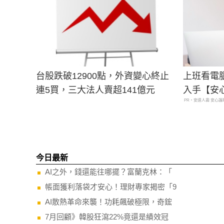
台股跌破12900點，外資變心終止
上班看電
連5買，三大法人賣超141億元
入手【安
PR・安達人壽 安心護
今日最新
AI之外，錢還能往哪擺？富蘭克林：「
帳面獲利落袋才安心！理財專家揭密「9
AI散熱革命來襲！功耗飆破極限，奇鋐
7月回顧》韓股狂瀉22%竟還是績效冠