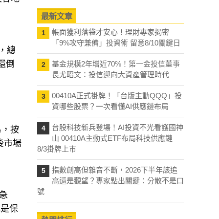
最新文章
帳面獲利落袋才安心！理財專家揭密
1
「9%攻守兼備」投資術 留意8/10關鍵日
，總
還倒
基金規模2年增近70%！第一金投信董事
2
長尤昭文：投信迎向大資產管理時代
00410A正式掛牌！「台版主動QQQ」投
3
資哪些股票？一次看懂AI供應鏈布局
台股科技新兵登場！AI投資不光看護國神
4
易，按
山 00410A主動式ETF布局科技供應鏈
後市場
8/3掛牌上市
指數創高但雜音不斷，2026下半年該追
5
高還是觀望？專家點出關鍵：分散不是口
號
格急
或是保