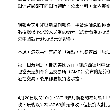
銀保監局都在向銀行詢問、蒐集材料，並內部
明報今天引述財新周刊報導，指被油價急跌拖累
虧損規模不少於人民幣90億元（約新台幣378
欠中國銀行逾58億元保證金。
不過，這次事件有許多爭議點，也暴露出「原
第一個漏洞是，掛鉤美國WTI（紐約西德州中
照當天芝加哥商品交易所（CME）公布的結算
還在交易，後果卻要投資者承擔。
4月20日晚間10時，WTI的5月價格約為每桶
跌，最後以每桶-37.63美元作收，但投資人