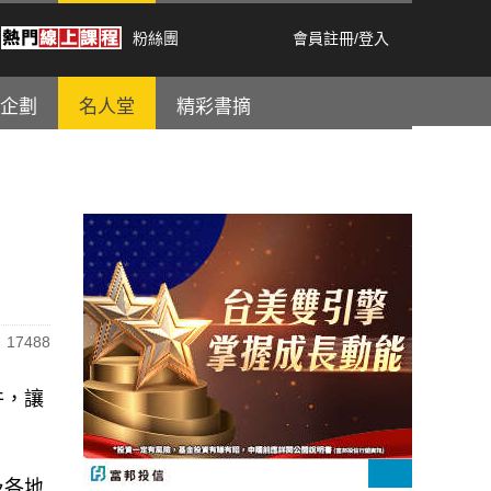
粉絲團
會員註冊
/
登入
企劃
名人堂
精彩書摘
17488
件，讓
及各地