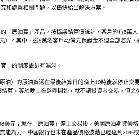
研究和處置相關問題，以儘快給出解決方案。
的「原油寶」產品，按協議結算價統計，客戶約有6萬人
億元）。其中，逾6萬名客戶42億元保證金不但全部賠光，
油寶」的制度設計有漏洞。
級原油）的原油寶選在最後結算日的晚上10時後就停止交
價結算，等於晚上夜盤剛開始，就不讓投資者交易。但之
11.68美元；就在「原油寶」停止交易後，美國原油期貨價
對此無能為力，中國銀行也未在產品價格波動已經達到20%