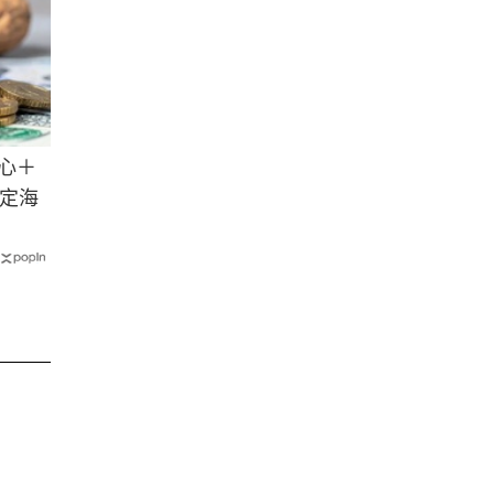
心＋
定海