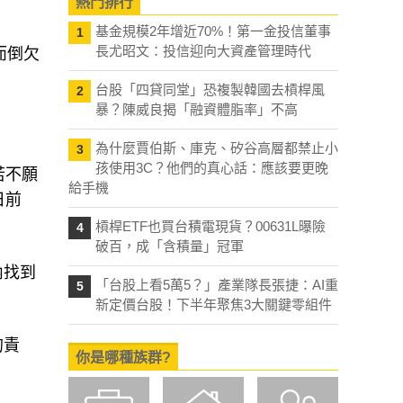
熱門排行
基金規模2年增近70%！第一金投信董事
1
長尤昭文：投信迎向大資產管理時代
而倒欠
台股「四貸同堂」恐複製韓國去槓桿風
2
暴？陳威良揭「融資體脂率」不高
為什麼賈伯斯、庫克、矽谷高層都禁止小
3
孩使用3C？他們的真心話：應該要更晚
若不願
給手機
日前
槓桿ETF也買台積電現貨？00631L曝險
4
破百，成「含積量」冠軍
內找到
「台股上看5萬5？」產業隊長張捷：AI重
5
新定價台股！下半年聚焦3大關鍵零組件
的責
你是哪種族群?