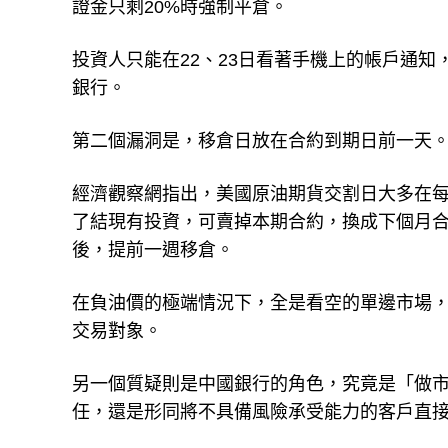
證金只剩20%時強制平倉。
投資人只能在22、23日看著手機上的帳戶通
銀行。
第二個漏洞是，移倉日放在合約到期日前一天
經濟觀察網指出，美國原油期貨交割日大多在每
了結現有投資，可賣掉本期合約，換成下個月合
後，提前一週移倉。
在負油價的極端情況下，全是看空的單邊市場
交易對象。
另一個質疑則是中國銀行的角色，究竟是「做
任，還是形同將不具備風險承受能力的客戶直