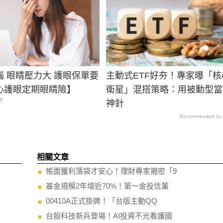
腦 眼睛壓力大 護眼保單要
主動式ETF好夯！專家曝「核
心護眼定期眼睛險】
衛星」混搭策略：用被動型當
眼
神針
Recommended by
相關文章
帳面獲利落袋才安心！理財專家揭密「9
基金規模2年增近70%！第一金投信董
00410A正式掛牌！「台版主動QQ
台股科技新兵登場！AI投資不光看護國