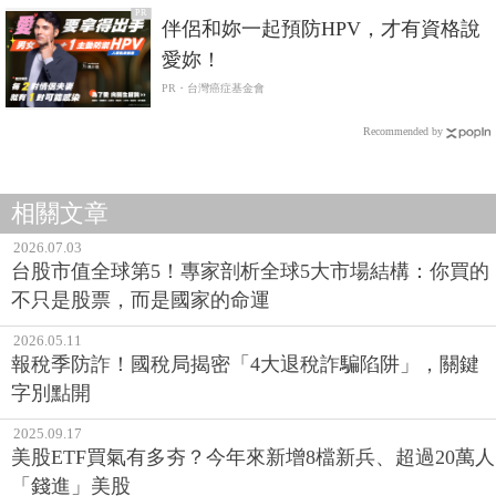
PR
伴侶和妳一起預防HPV，才有資格說
愛妳！
PR・台灣癌症基金會
Recommended by
相關文章
2026.07.03
台股市值全球第5！專家剖析全球5大市場結構：你買的
不只是股票，而是國家的命運
2026.05.11
報稅季防詐！國稅局揭密「4大退稅詐騙陷阱」，關鍵
字別點開
2025.09.17
美股ETF買氣有多夯？今年來新增8檔新兵、超過20萬人
「錢進」美股