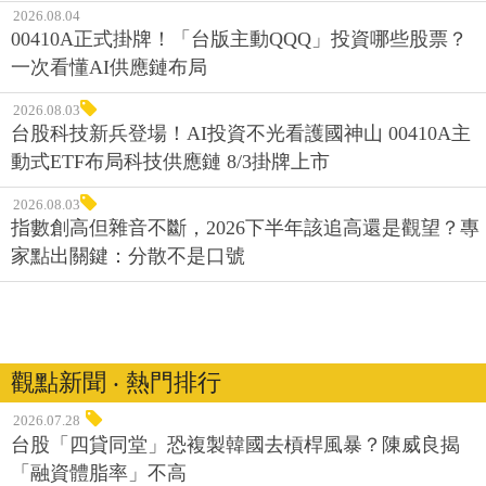
2026.08.04
00410A正式掛牌！「台版主動QQQ」投資哪些股票？
一次看懂AI供應鏈布局
2026.08.03
台股科技新兵登場！AI投資不光看護國神山 00410A主
動式ETF布局科技供應鏈 8/3掛牌上市
2026.08.03
指數創高但雜音不斷，2026下半年該追高還是觀望？專
家點出關鍵：分散不是口號
觀點新聞 ‧ 熱門排行
2026.07.28
台股「四貸同堂」恐複製韓國去槓桿風暴？陳威良揭
「融資體脂率」不高