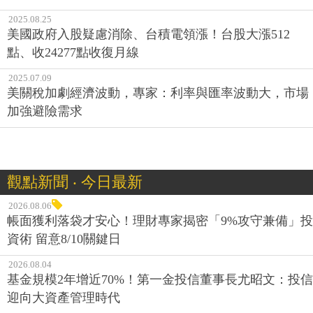
2025.08.25
美國政府入股疑慮消除、台積電領漲！台股大漲512
點、收24277點收復月線
2025.07.09
美關稅加劇經濟波動，專家：利率與匯率波動大，市場
加強避險需求
觀點新聞 ‧ 今日最新
2026.08.06
帳面獲利落袋才安心！理財專家揭密「9%攻守兼備」投
資術 留意8/10關鍵日
2026.08.04
基金規模2年增近70%！第一金投信董事長尤昭文：投信
迎向大資產管理時代