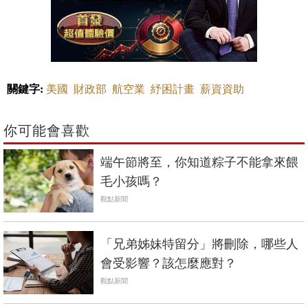
關鍵字:
美國
財政部
航空業
紓困計畫
薪資資助
你可能會喜歡
端午節將至，你知道粽子不能拿來餵
毛小孩嗎？
觀點新聞
「兄弟姊妹特留分」將刪除，哪些人
會受影響？該怎麼應對？
觀點新聞