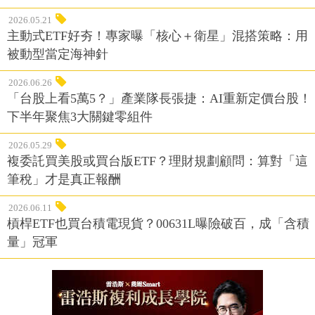
2026.05.21
主動式ETF好夯！專家曝「核心＋衛星」混搭策略：用
被動型當定海神針
2026.06.26
「台股上看5萬5？」產業隊長張捷：AI重新定價台股！
下半年聚焦3大關鍵零組件
2026.05.29
複委託買美股或買台版ETF？理財規劃顧問：算對「這
筆稅」才是真正報酬
2026.06.11
槓桿ETF也買台積電現貨？00631L曝險破百，成「含積
量」冠軍