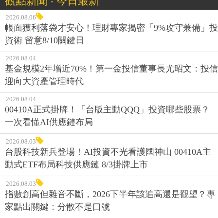
觀點新聞 ‧ 今日最新
2026.08.06
帳面獲利落袋才安心！理財專家揭密「9%攻守兼備」投
資術 留意8/10關鍵日
2026.08.04
基金規模2年增近70%！第一金投信董事長尤昭文：投信
迎向大資產管理時代
2026.08.04
00410A正式掛牌！「台版主動QQQ」投資哪些股票？
一次看懂AI供應鏈布局
2026.08.03
台股科技新兵登場！AI投資不光看護國神山 00410A主
動式ETF布局科技供應鏈 8/3掛牌上市
2026.08.03
指數創高但雜音不斷，2026下半年該追高還是觀望？專
家點出關鍵：分散不是口號