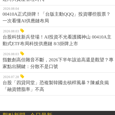
2026.08.04
00410A正式掛牌！「台版主動QQQ」投資哪些股票？
一次看懂AI供應鏈布局
2026.08.03
台股科技新兵登場！AI投資不光看護國神山 00410A主
動式ETF布局科技供應鏈 8/3掛牌上市
2026.08.03
指數創高但雜音不斷，2026下半年該追高還是觀望？專
家點出關鍵：分散不是口號
2026.07.28
台股「四貸同堂」恐複製韓國去槓桿風暴？陳威良揭
「融資體脂率」不高