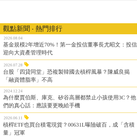
觀點新聞 ‧ 熱門排行
2026.08.04
基金規模2年增近70%！第一金投信董事長尤昭文：投信
迎向大資產管理時代
2026.07.28
台股「四貸同堂」恐複製韓國去槓桿風暴？陳威良揭
「融資體脂率」不高
2024.12.24
為什麼賈伯斯、庫克、矽谷高層都禁止小孩使用3C？他
們的真心話：應該要更晚給手機
2026.06.11
槓桿ETF也買台積電現貨？00631L曝險破百，成「含積
量」冠軍