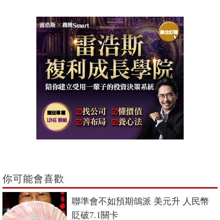
你可能會喜歡
聯準會不如預期鴿派 美元升 人民幣
貶破7.1關卡