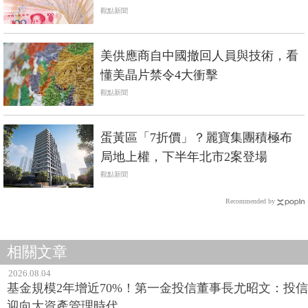
觀點新聞
美供應商自中國撤回人員與技術，看
懂美晶片禁令4大衝擊
觀點新聞
蛋黃區「7折價」？麗寶集團積極布
局地上權，下半年北市2案登場
觀點新聞
Recommended by
相關文章
2026.08.04
基金規模2年增近70%！第一金投信董事長尤昭文：投信
迎向大資產管理時代