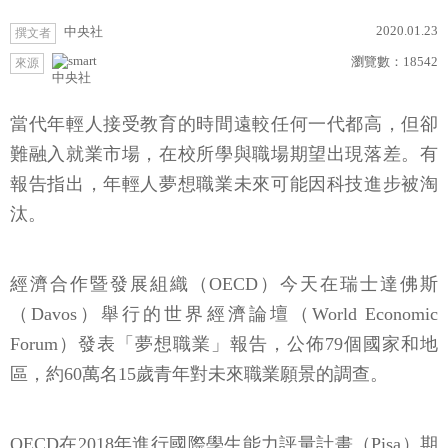
2020.01.23
中央社
撰文者
瀏覽數：
18542
來源
中央社
當代年輕人接受教育的時間遠較任何一代都高，但卻
難融入就業市場，在校所學與職場期望出現落差。有
報告指出，年輕人夢想職業未來可能因科技進步被淘
汰。
經濟合作暨發展組織（OECD）今天在瑞士達佛斯
（Davos）舉行的世界經濟論壇（World Economic
Forum）發表「夢想職業」報告，公佈79個國家和地
區，約60萬名15歲青年對未來職業願景的調查。
OECD在2018年進行國際學生能力評量計畫（Pisa）期