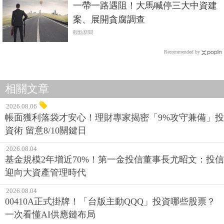
一帶一路遇阻！大馬喊停三大中資建
案、展開貪腐調查
觀點新聞
Recommended by
相關文章
2026.08.06
帳面獲利落袋才安心！理財專家揭密「9%攻守兼備」投
資術 留意8/10關鍵日
2026.08.04
基金規模2年增近70%！第一金投信董事長尤昭文：投信
迎向大資產管理時代
2026.08.04
00410A正式掛牌！「台版主動QQQ」投資哪些股票？
一次看懂AI供應鏈布局