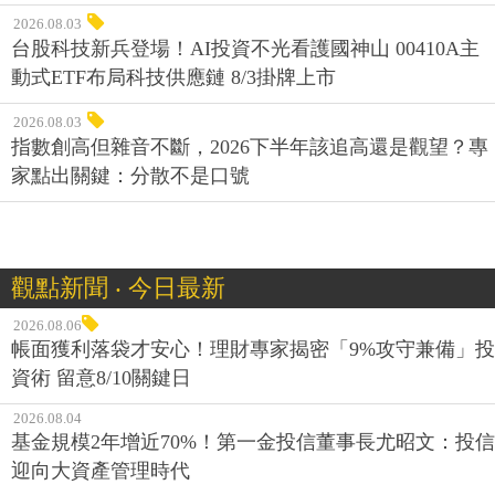
2026.08.03
台股科技新兵登場！AI投資不光看護國神山 00410A主
動式ETF布局科技供應鏈 8/3掛牌上市
2026.08.03
指數創高但雜音不斷，2026下半年該追高還是觀望？專
家點出關鍵：分散不是口號
觀點新聞 ‧ 今日最新
2026.08.06
帳面獲利落袋才安心！理財專家揭密「9%攻守兼備」投
資術 留意8/10關鍵日
2026.08.04
基金規模2年增近70%！第一金投信董事長尤昭文：投信
迎向大資產管理時代