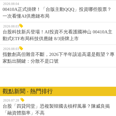
2026.08.04
00410A正式掛牌！「台版主動QQQ」投資哪些股票？
一次看懂AI供應鏈布局
2026.08.03
台股科技新兵登場！AI投資不光看護國神山 00410A主
動式ETF布局科技供應鏈 8/3掛牌上市
2026.08.03
指數創高但雜音不斷，2026下半年該追高還是觀望？專
家點出關鍵：分散不是口號
觀點新聞 ‧ 熱門排行
2026.07.28
台股「四貸同堂」恐複製韓國去槓桿風暴？陳威良揭
「融資體脂率」不高