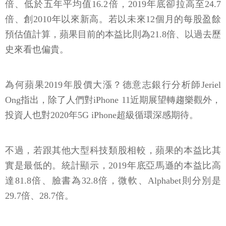
倍、低於五年平均值16.2倍，2019年底卻拉高至24.7
倍、創2010年以來新高。若以未來12個月的每股盈餘
預估值計算，蘋果目前的本益比則為21.8倍、以過去歷
史來看也偏貴。
為何蘋果2019年股價大漲？德意志銀行分析師Jeriel
Ong指出，除了人們對iPhone 11近期展望轉趨樂觀外，
投資人也對2020年5G iPhone超級循環深感期待。
不過，若跟其他大型科技類股相較，蘋果的本益比其
實是最低的。統計顯示，2019年底亞馬遜的本益比高
達81.8倍、臉書為32.8倍，微軟、Alphabet則分別是
29.7倍、28.7倍。