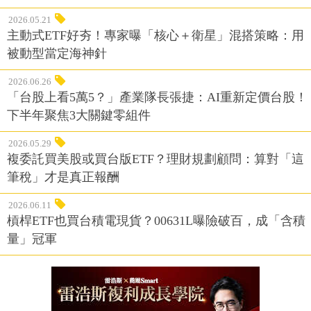
2026.05.21
主動式ETF好夯！專家曝「核心＋衛星」混搭策略：用
被動型當定海神針
2026.06.26
「台股上看5萬5？」產業隊長張捷：AI重新定價台股！
下半年聚焦3大關鍵零組件
2026.05.29
複委託買美股或買台版ETF？理財規劃顧問：算對「這
筆稅」才是真正報酬
2026.06.11
槓桿ETF也買台積電現貨？00631L曝險破百，成「含積
量」冠軍