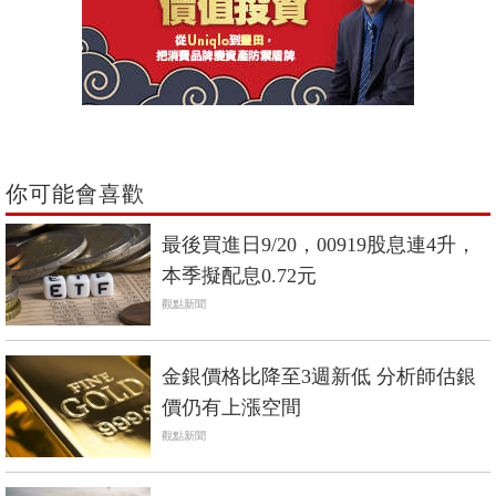
你可能會喜歡
最後買進日9/20，00919股息連4升，
本季擬配息0.72元
觀點新聞
金銀價格比降至3週新低 分析師估銀
價仍有上漲空間
觀點新聞