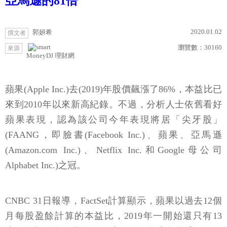
亞馬遜的81倍
2020.01.02
郭妍希
撰文者
瀏覽數：
30160
來源
MoneyDJ 理財網
蘋果(Apple Inc.)去(2019)年股價飆漲了86%，本益比已
來到2010年以來新高紀錄。不過，分析人士依舊看好
蘋果表現，認為該公司今年表現將居「尖牙股」
(FAANG，即臉書(Facebook Inc.)、蘋果、亞馬遜
(Amazon.com Inc.)、Netflix Inc.和Google母公司
Alphabet Inc.)之冠。
CNBC 31日報導，FactSet計算顯示，蘋果以過去12個
月每股盈餘計算的本益比，2019年一開始還只有13