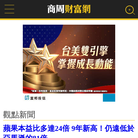
觀點新聞
蘋果本益比多達24倍 9年新高！仍遠低於