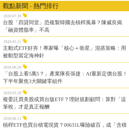
觀點新聞 ‧ 熱門排行
2026.07.28
台股「四貸同堂」恐複製韓國去槓桿風暴？陳威良揭
「融資體脂率」不高
2026.05.21
主動式ETF好夯！專家曝「核心＋衛星」混搭策略：用
被動型當定海神針
2026.06.26
「台股上看5萬5？」產業隊長張捷：AI重新定價台股！
下半年聚焦3大關鍵零組件
2026.05.29
複委託買美股或買台版ETF？理財規劃顧問：算對「這
筆稅」才是真正報酬
2026.06.11
槓桿ETF也買台積電現貨？00631L曝險破百，成「含積