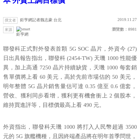
本 外資上調目標價
2019.11.27
鉅亨網記者魏志豪 台北
撰文者
瀏覽數：
8981
來源
鉅亨網
聯發科正式對外發表首顆 5G SOC 晶片，外資今 (27)
日出具報告指出，聯發科 (2454-TW) 天璣 1000 性能優
異，加上高通 7250 晶片持續缺貨，天璣 1000 每套銷
售單價將上看 60 美元，高於先前市場估的 50 美元，
明年整體 5G 晶片銷售量估可達 0.35 億至 0.6 億套，
營收、獲利同步看增，獲利更有機會衝上 2 個股本，
維持買進評等，目標價最高上看 490 元。
外資指出，聯發科天璣 1000 將打入人民幣超過 3500
元的 5G 旗艦機種，且因終端產品將在明年首季問世，