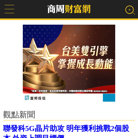
觀點新聞
聯發科5G晶片助攻 明年獲利挑戰2個股