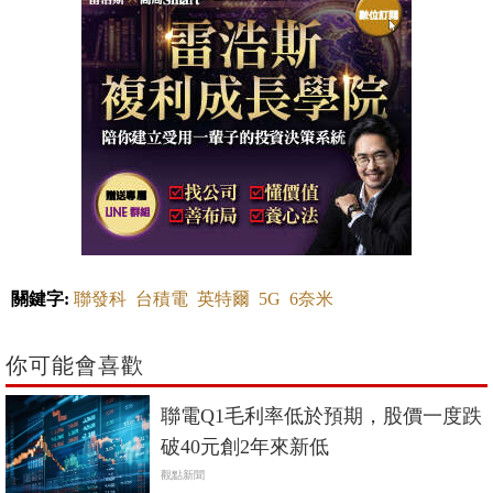
關鍵字:
聯發科
台積電
英特爾
5G
6奈米
你可能會喜歡
聯電Q1毛利率低於預期，股價一度跌
破40元創2年來新低
觀點新聞