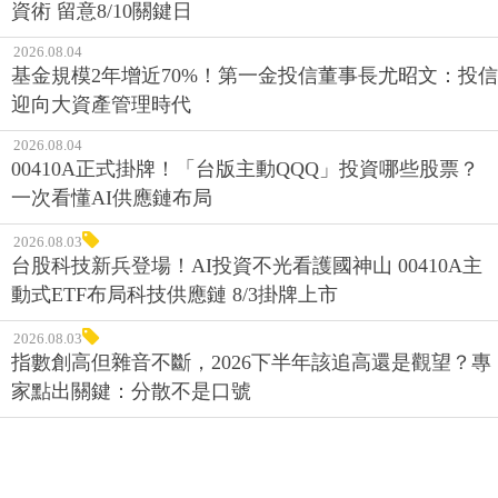
資術 留意8/10關鍵日
2026.08.04
基金規模2年增近70%！第一金投信董事長尤昭文：投信
迎向大資產管理時代
2026.08.04
00410A正式掛牌！「台版主動QQQ」投資哪些股票？
一次看懂AI供應鏈布局
2026.08.03
台股科技新兵登場！AI投資不光看護國神山 00410A主
動式ETF布局科技供應鏈 8/3掛牌上市
2026.08.03
指數創高但雜音不斷，2026下半年該追高還是觀望？專
家點出關鍵：分散不是口號