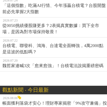
2026.07.24
「這個指數」吃滿AI行情、今年漲贏台積電？台股開盤
前必先掌握2大指數
2026.07.23
從0050挑績優股賺更多？2表揭真實數據：買下全市
場，是因為對市場保持敬畏！
2026.07.22
台積電、聯發科、鴻海、台達電全面轉強，4萬2000點
是這波的低點嗎？
2026.07.20
魏哲家連喊3次「愈來愈強」！台積電法說揭重磅密碼
觀點新聞 ‧ 今日最新
2026.08.06
帳面獲利落袋才安心！理財專家揭密「9%攻守兼備」投