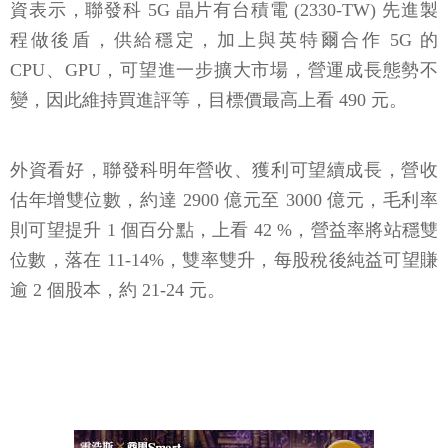
資表示，聯發科 5G 晶片有台積電 (2330-TW) 先進製
程做後盾，供給穩定，加上與英特爾合作 5G 的
CPU、GPU，可望進一步擴大市場，營運成長態勢不
變，因此維持買進評等，目標價最高上看 490 元。
外資看好，聯發科明年營收、獲利可望續成長，營收
估年增雙位數，約達 2900 億元至 3000 億元，毛利率
則可望提升 1 個百分點，上看 42 %，營益率將站穩雙
位數，落在 11-14%，雙率雙升，每股稅後純益可望賺
逾 2 個股本，約 21-24 元。