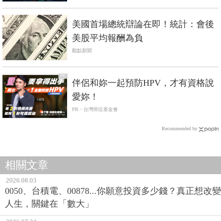
美國首場總統辯論在即！統計：會後
美股平均報酬為負
觀點新聞
PR
伴侶和妳一起預防HPV，才有資格說
愛妳！
PR・台灣癌症基金會
Recommended by
相關文章
2026.08.03
0050、台積電、00878...你願意投資多少錢？真正想改變
人生，關鍵在「數大」