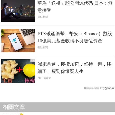
華為「送禮」願公開源代碼 日本：無
意接受
觀點新聞
FTX破產衝擊，幣安（Binance）擬設
10億美元基金收購不良數位資產
觀點新聞
PR
減肥首選，檸檬加它，堅持一週，腰
細了，瘦到你懷疑人生
PR・新素簡
Recommended by
相關文章