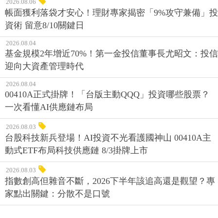
2026.08.06
帳面獲利落袋才安心！理財專家揭密「9%攻守兼備」投
資術 留意8/10關鍵日
2026.08.04
基金規模2年增近70%！第一金投信董事長尤昭文：投信
迎向大資產管理時代
2026.08.04
00410A正式掛牌！「台版主動QQQ」投資哪些股票？
一次看懂AI供應鏈布局
2026.08.03
台股科技新兵登場！AI投資不光看護國神山 00410A主
動式ETF布局科技供應鏈 8/3掛牌上市
2026.08.03
指數創高但雜音不斷，2026下半年該追高還是觀望？專
家點出關鍵：分散不是口號