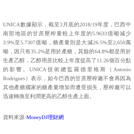
UNICA
數據顯示，截至3月底的2018/19年度，巴西中
南部地區的甘蔗壓榨量較上年度的5.9633億噸減少
3.9%至5.7307億噸，糖產量則是大減26.5%至2,650萬
噸，因只有35.2%是用於產糖，其餘的64.8%都是用於
生產乙醇，乙醇用蔗比較上年度提高了11.26個百分點
的影響。UNICA技術總監羅德里格斯（Antonio
Rodrigues）表示，如今巴西的甘蔗壓榨廠不會再因為
其他產糖國家的糖產量增加而遭受損失，壓榨廠可以
迅速轉換至利潤更高的乙醇生產上面。
資料來源-
MoneyDJ理財網