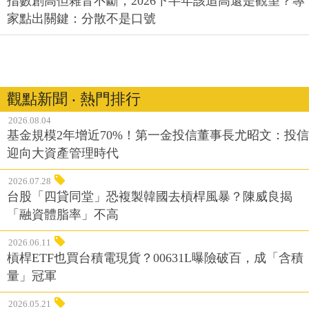
指數創高但雜音不斷，2026下半年該追高還是觀望？專
家點出關鍵：分散不是口號
觀點新聞 ‧ 熱門排行
2026.08.04
基金規模2年增近70%！第一金投信董事長尤昭文：投信
迎向大資產管理時代
2026.07.28
台股「四貸同堂」恐複製韓國去槓桿風暴？陳威良揭
「融資體脂率」不高
2026.06.11
槓桿ETF也買台積電現貨？00631L曝險破百，成「含積
量」冠軍
2026.05.21