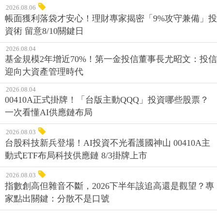
2026.08.06
帳面獲利落袋才安心！理財專家揭密「9%攻守兼備」投
資術 留意8/10關鍵日
2026.08.04
基金規模2年增近70%！第一金投信董事長尤昭文：投信
迎向大資產管理時代
2026.08.04
00410A正式掛牌！「台版主動QQQ」投資哪些股票？
一次看懂AI供應鏈布局
2026.08.03
台股科技新兵登場！AI投資不光看護國神山 00410A主
動式ETF布局科技供應鏈 8/3掛牌上市
2026.08.03
指數創高但雜音不斷，2026下半年該追高還是觀望？專
家點出關鍵：分散不是口號