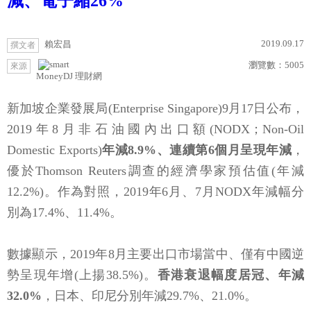
減、電子縮26%
2019.09.17
賴宏昌
撰文者
瀏覽數：
5005
來源
MoneyDJ 理財網
新加坡企業發展局(Enterprise Singapore)9月17日公布，
2019年8月非石油國內出口額(NODX；Non-Oil
Domestic Exports)
年減8.9%、連續第6個月呈現年減
，
優於Thomson Reuters調查的經濟學家預估值(年減
12.2%)。作為對照，2019年6月、7月NODX年減幅分
別為17.4%、11.4%。
數據顯示，2019年8月主要出口市場當中、僅有中國逆
勢呈現年增(上揚38.5%)。
香港衰退幅度居冠、年減
32.0%
，日本、印尼分別年減29.7%、21.0%。