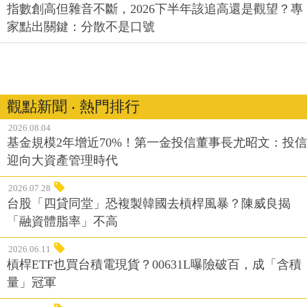
指數創高但雜音不斷，2026下半年該追高還是觀望？專
家點出關鍵：分散不是口號
觀點新聞 ‧ 熱門排行
2026.08.04
基金規模2年增近70%！第一金投信董事長尤昭文：投信
迎向大資產管理時代
2026.07.28
台股「四貸同堂」恐複製韓國去槓桿風暴？陳威良揭
「融資體脂率」不高
2026.06.11
槓桿ETF也買台積電現貨？00631L曝險破百，成「含積
量」冠軍