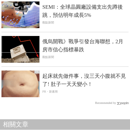
SEMI：全球晶圓廠設備支出先蹲後
跳，預估明年成長5%
觀點新聞
俄烏開戰》戰爭引發台海聯想，2月
房市信心指標暴跌
觀點新聞
PR
起床就先做件事，沒三天小腹就不見
了! 肚子一天天變小！
PR・新素簡
Recommended by
相關文章