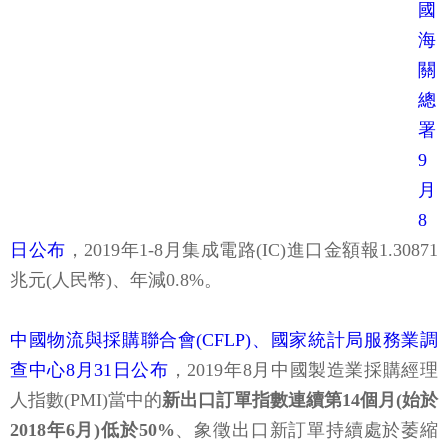
國
海
關
總
署
9
月
8
日公布
，2019年1-8月集成電路(IC)進口金額報1.30871
兆元(人民幣)、年減0.8%。
中國物流與採購聯合會(CFLP)、國家統計局服務業調
查中心8月31日公布
，2019年8月中國製造業採購經理
人指數(PMI)當中的
新出口訂單指數連續第14個月(始於
2018年6月)低於50%
、象徵出口新訂單持續處於萎縮