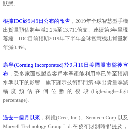
狀態。
根據IDC於9月9日公布的報告
，2019年全球智慧型手機
出貨量預估將年減2.2%至13.711億支、連續第3年呈現
萎縮。IDC目前預期2019年下半年全球智慧機出貨量將
年減0.4%。
康寧(Corning Incorporated)於9月16日美國股市盤後宣
布
，受多家面板製造客戶本季產能利用率已降至預期
水準以下的影響，旗下顯示技術部門第3季出貨量季減
幅度預估在個位數的後段(high-single-digit
percentage)。
過去一個月以來
，科銳(Cree, Inc.)、Semtech Corp.以及
Marvell Technology Group Ltd.在發布財測時都提及，