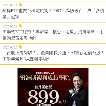
2026.06.11
槓桿ETF也買台積電現貨？00631L曝險破百，成「含積
量」冠軍
2026.05.21
主動式ETF好夯！專家曝「核心＋衛星」混搭策略：用
被動型當定海神針
2026.06.26
「台股上看5萬5？」產業隊長張捷：AI重新定價台股！
下半年聚焦3大關鍵零組件