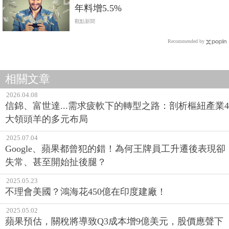
年料增5.5%
觀點新聞
Recommended by
相關文章
2026.04.08
信錦、富世達...需求疲軟下的轉型之路：剖析樞紐產業4
大領頭羊的多元布局
2025.07.04
Google、蘋果都曾犯的錯！為何王牌員工升遷後表現卻
失常、甚至開始扯後腿？
2025.05.23
不理會美國？鴻海花450億在印度建廠！
2025.05.02
蘋果預估，關稅將導致Q3成本增9億美元，股價應聲下