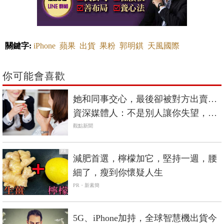
關鍵字:
iPhone
蘋果
出貨
果粉
郭明錤
天風國際
你可能會喜歡
她和同事交心，最後卻被對方出賣…
資深媒體人：不是別人讓你失望，是
你不該有寄望
觀點新聞
PR
減肥首選，檸檬加它，堅持一週，腰
細了，瘦到你懷疑人生
PR・新素簡
5G、iPhone加持，全球智慧機出貨今