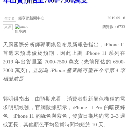
年出貨預估至7000-7500萬支
2019.09.16
鉅亨網新聞中心
撰文者
瀏覽數：
6733
來源
鉅亨網
天風國際分析師郭明錤發布最新報告指出，iPhone 11
首週末預購優於預期，因此上調 iPhone 11 系列在
2019 年出貨量至 7000-7500 萬支 (先前預估的 6500-
7000 萬支)，
並認為 iPhone 產業鏈可望在今年第 4 季
穩健成長
。
郭明錤指出，由預期來看，消費者對新顏色機種的需
求明顯較強，官網數據顯示，iPhone 11 Pro 的暗夜綠
色、iPhone 11 的綠色與紫色，發貨日期均約需 2–3 週
或更長，其他顏色平均發貨時間均短於 10 天。