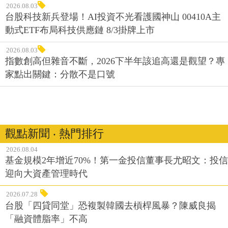
2026.08.03
台股科技新兵登場！AI投資不光看護國神山 00410A主
動式ETF布局科技供應鏈 8/3掛牌上市
2026.08.03
指數創高但雜音不斷，2026下半年該追高還是觀望？專
家點出關鍵：分散不是口號
觀點新聞 ‧ 熱門排行
2026.08.04
基金規模2年增近70%！第一金投信董事長尤昭文：投信
迎向大資產管理時代
2026.07.28
台股「四貸同堂」恐複製韓國去槓桿風暴？陳威良揭
「融資體脂率」不高