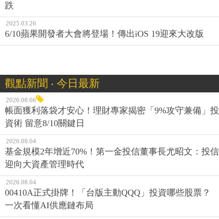
跌
2025.03.26
6/10蘋果開發者大會將登場！傳出iOS 19迎來大改版
觀點新聞 ‧ 今日最新
2026.08.06
帳面獲利落袋才安心！理財專家揭密「9%攻守兼備」投
資術 留意8/10關鍵日
2026.08.04
基金規模2年增近70%！第一金投信董事長尤昭文：投信
迎向大資產管理時代
2026.08.04
00410A正式掛牌！「台版主動QQQ」投資哪些股票？
一次看懂AI供應鏈布局