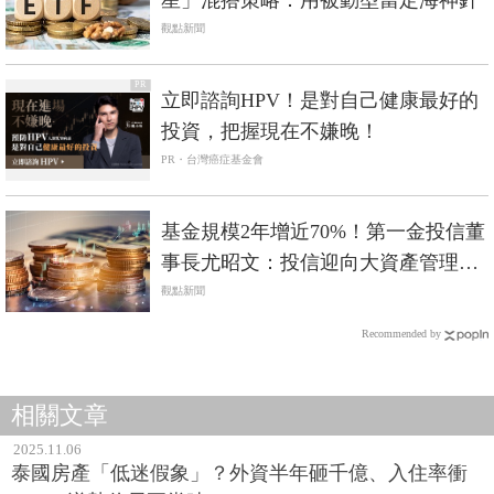
星」混搭策略：用被動型當定海神針
觀點新聞
PR
立即諮詢HPV！是對自己健康最好的
投資，把握現在不嫌晚！
PR・台灣癌症基金會
基金規模2年增近70%！第一金投信董
事長尤昭文：投信迎向大資產管理時
代
觀點新聞
Recommended by
相關文章
2025.11.06
泰國房產「低迷假象」？外資半年砸千億、入住率衝