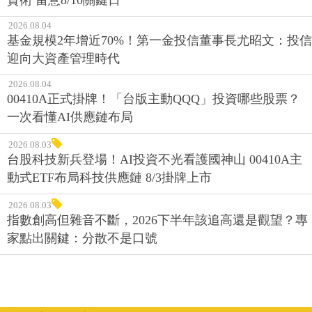
資術 留意8/10關鍵日
2026.08.04
基金規模2年增近70%！第一金投信董事長尤昭文：投信
迎向大資產管理時代
2026.08.04
00410A正式掛牌！「台版主動QQQ」投資哪些股票？
一次看懂AI供應鏈布局
2026.08.03
台股科技新兵登場！AI投資不光看護國神山 00410A主
動式ETF布局科技供應鏈 8/3掛牌上市
2026.08.03
指數創高但雜音不斷，2026下半年該追高還是觀望？專
家點出關鍵：分散不是口號