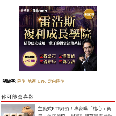
關鍵字:
降準
地產
LPR
定向降準
你可能會喜歡
主動式ETF好夯！專家曝「核心＋衛