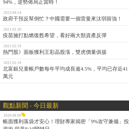
94%，逆勢佈局正當時！
2023.09.14
政府干預反幫倒忙？中國需要一個雷曼來汰弱留強！
2021.02.20
疫苗施打點燃復甦希望，看好兩大類資產反彈
2021.02.19
熱門股》面板獲利王彩晶股漲，雙虎價量俱揚
2021.02.19
北富銀兒童帳戶數每年平均成長逾4.5%，平均已存近41
萬元
觀點新聞 ‧ 今日最新
2026.08.06
帳面獲利落袋才安心！理財專家揭密「9%攻守兼備」投