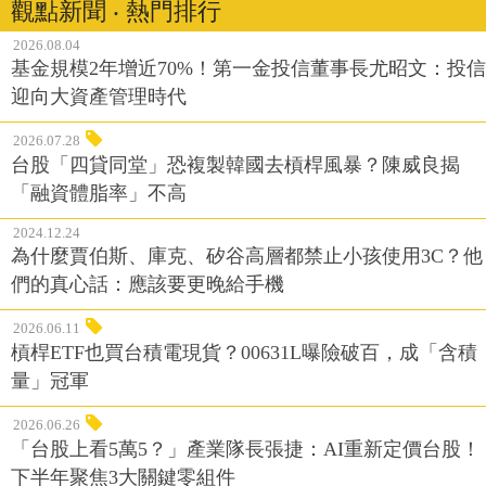
觀點新聞 ‧ 熱門排行
2026.08.04
基金規模2年增近70%！第一金投信董事長尤昭文：投信
迎向大資產管理時代
2026.07.28
台股「四貸同堂」恐複製韓國去槓桿風暴？陳威良揭
「融資體脂率」不高
2024.12.24
為什麼賈伯斯、庫克、矽谷高層都禁止小孩使用3C？他
們的真心話：應該要更晚給手機
2026.06.11
槓桿ETF也買台積電現貨？00631L曝險破百，成「含積
量」冠軍
2026.06.26
「台股上看5萬5？」產業隊長張捷：AI重新定價台股！
下半年聚焦3大關鍵零組件