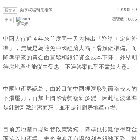
2019.09.09
鉅亨網編輯江泰傑
撰文者
瀏覽數：
6086
來源
鉅亨網
中國人行近 4 年來首度同一天內推出「降準 + 定向降
準」，無疑是為避免中國經濟大幅下滑預做準備。而
降準帶來的資金面寬鬆和銀行資金成本下降，外界期
待房地產也能從中受惠，不過答案似乎不盡如人意。
中國地產界認為，由於目前中國經濟形勢面臨較大的
下滑壓力，再加上國際情勢複雜多變，因此這波降準
是針對刺激經濟而來，並不是針對房地產市場。
目前房地產市場監管政策緊縮，降準也很難使得資金
面流入地產業。未來房地產市場的利率很難下降，對