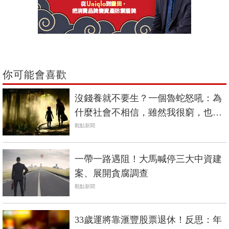
你可能會喜歡
沒錢養就不要生？一個魯蛇怒吼：為
什麼社會不相信，雖然我很窮，也會
是個好媽媽
觀點新聞
一帶一路遇阻！大馬喊停三大中資建
案、展開貪腐調查
觀點新聞
33歲運將靠滙豐股票退休！反思：年