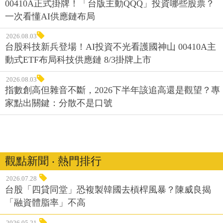
00410A正式掛牌！「台版主動QQQ」投資哪些股票？
一次看懂AI供應鏈布局
2026.08.03
台股科技新兵登場！AI投資不光看護國神山 00410A主
動式ETF布局科技供應鏈 8/3掛牌上市
2026.08.03
指數創高但雜音不斷，2026下半年該追高還是觀望？專
家點出關鍵：分散不是口號
觀點新聞 ‧ 熱門排行
2026.07.28
台股「四貸同堂」恐複製韓國去槓桿風暴？陳威良揭
「融資體脂率」不高
2026.05.21