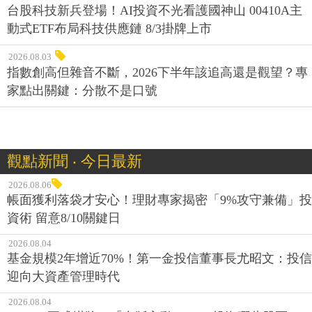
台股科技新兵登場！AI投資不光看護國神山 00410A主
動式ETF布局科技供應鏈 8/3掛牌上市
2026.08.03
指數創高但雜音不斷，2026下半年該追高還是觀望？專
家點出關鍵：分散不是口號
觀點新聞 ‧ 今日最新
2026.08.06
帳面獲利落袋才安心！理財專家揭密「9%攻守兼備」投
資術 留意8/10關鍵日
2026.08.04
基金規模2年增近70%！第一金投信董事長尤昭文：投信
迎向大資產管理時代
2026.08.04