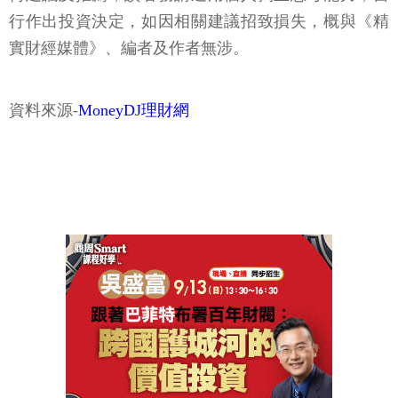
行作出投資決定，如因相關建議招致損失，概與《精
實財經媒體》、編者及作者無涉。
資料來源-
MoneyDJ理財網