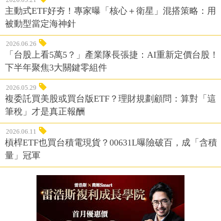
主動式ETF好夯！專家曝「核心＋衛星」混搭策略：用
被動型當定海神針
2026.06.26
「台股上看5萬5？」產業隊長張捷：AI重新定價台股！
下半年聚焦3大關鍵零組件
2026.05.29
複委託買美股或買台版ETF？理財規劃顧問：算對「這
筆稅」才是真正報酬
2026.06.11
槓桿ETF也買台積電現貨？00631L曝險破百，成「含積
量」冠軍