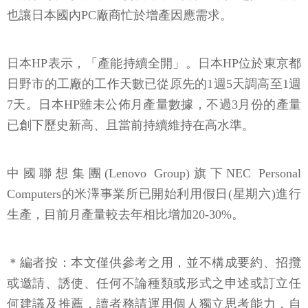
也讓日本國內PC廠商忙於增產因應需求。
日本HP表示，「產能持續全開」。日本HP位於東京都
日野市的工廠的工作天數已從原先的1週5天調高至1週
7天。日本HP雖未公佈月產量數據，不過3月份的產量
已創下歷史新高、且當前持續維持在高水準。
中國聯想集團(Lenovo Group)旗下NEC Personal
Computers的米澤事業所已開始利用假日(星期六)進行
生產，目前月產量較去年相比增加20-30%。
＊編者按：本文僅供參考之用，並不構成要約、招攬
或邀請、誘使、任何不論種類或形式之申述或訂立任
何建議及推薦，讀者務請運用個人獨立思考能力，自