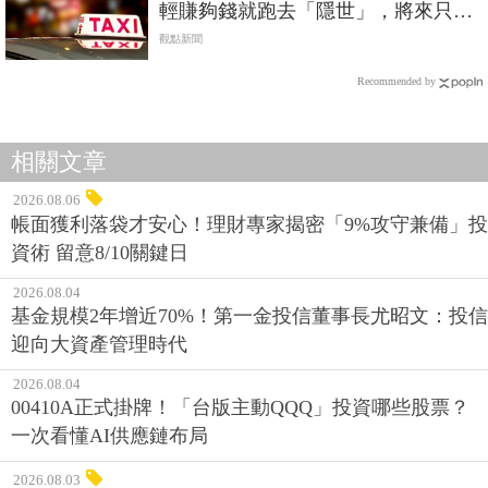
輕賺夠錢就跑去「隱世」，將來只會
失去更多
觀點新聞
Recommended by
相關文章
2026.08.06
帳面獲利落袋才安心！理財專家揭密「9%攻守兼備」投
資術 留意8/10關鍵日
2026.08.04
基金規模2年增近70%！第一金投信董事長尤昭文：投信
迎向大資產管理時代
2026.08.04
00410A正式掛牌！「台版主動QQQ」投資哪些股票？
一次看懂AI供應鏈布局
2026.08.03