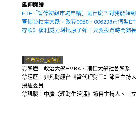
延伸閱讀
ETF「暫停初級市場申購」是什麼？對我能領
害怕台積電大跌，改存0050、006208市值型
存股》複利威力堪比原子彈！只要投資時間夠
作者簡介_夏韻芬
◎學歷︰政治大學EMBA、輔仁大學社會學系
◎經歷︰非凡財經台《當代理財王》節目主持
撰述委員
◎現職︰中廣《理財生活通》節目主持人、三立