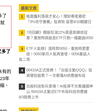
最新文章
多了
帳面獲利落袋才安心！理財專家揭密
1
「9%攻守兼備」投資術 留意8/10關鍵日
，就
7月回顧》韓股狂瀉22%竟還是績效冠
2
軍？重挫時高股息ETF只剩一檔贏過0050
ETF人氣榜》漲時買0050、重挫時更要
3
又多了
撿！0050單月人氣再激增，0056重返人
氣二哥
00410A正式掛牌！「台版主動QQQ」投
4
未有的
資哪些股票？一次看懂AI供應鏈布局
23年
緊縮、
台股科技新兵登場！AI投資不光看護國神
5
山 00410A主動式ETF布局科技供應鏈
8/3掛牌上市