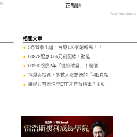
商店
正報酬
Recommended by
相關文章
5月營收出爐，台股126家創新高！「
00878配息0.66元創紀錄！動能
00940睽違2年「擺脫破發」！股價
存錢與投資，多數人沒想過的「4個真相
誰說只有市值型ETF才有台積電？主動