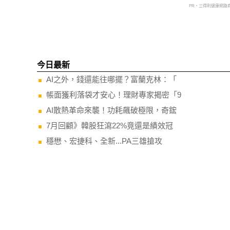
PR・三得利健康網路
今日最新
AI之外，錢還能往哪擺？富蘭克林：「
帳面獲利落袋才安心！理財專家揭密「9
AI散熱革命來襲！功耗飆破極限，奇鋐
7月回顧》韓股狂瀉22%竟還是績效冠
穩懋、宏捷科、全新...PA三雄搶攻