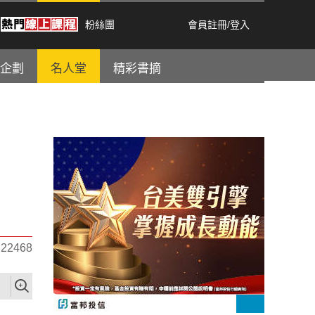
粉絲團
會員註冊
/
登入
企劃
名人堂
精彩書摘
2468