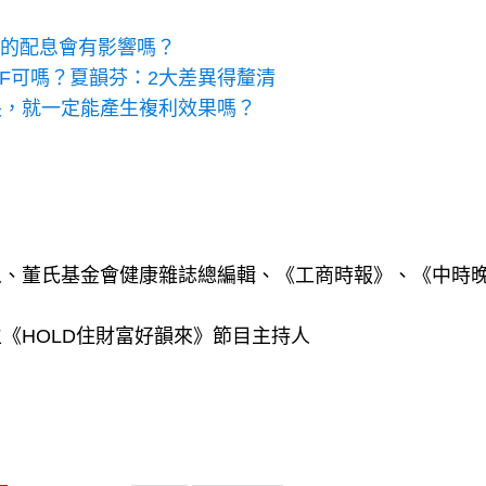
到的配息會有影響嗎？
ETF可嗎？夏韻芬：2大差異得釐清
長，就一定能產生複利效果嗎？
人、董氏基金會健康雜誌總編輯、《工商時報》、《中時
《HOLD住財富好韻來》節目主持人