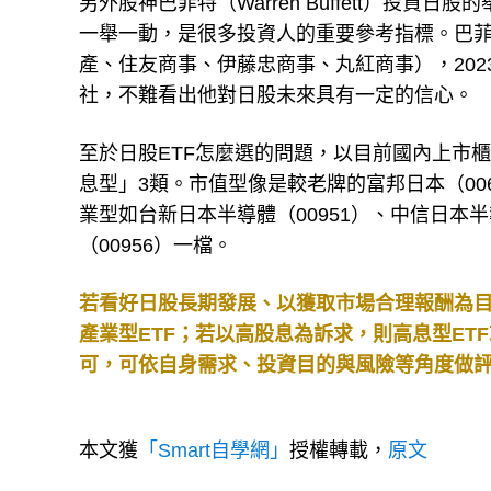
另外股神巴菲特（Warren Buffett）投
一舉一動，是很多投資人的重要參考指標。巴菲
產、住友商事、伊藤忠商事、丸紅商事），202
社，不難看出他對日股未來具有一定的信心。
至於日股ETF怎麼選的問題，以目前國內上市
息型」3類。市值型像是較老牌的富邦日本（00645
業型如台新日本半導體（00951）、中信日本
（00956）一檔。
若看好日股長期發展、以獲取市場合理報酬為目
產業型ETF；若以高股息為訴求，則高息型E
可，可依自身需求、投資目的與風險等角度做
本文獲
「Smart自學網」
授權轉載，
原文