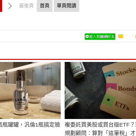
最後頁
首頁
單頁閱讀
瓶瓶罐罐，汎倫1瓶搞定臉
複委託買美股或買台版ETF？
規劃顧問：算對「這筆稅」才