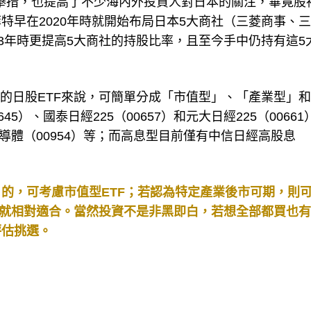
資日股的舉措，也提高了不少海內外投資人對日本的關注，畢竟股
特早在2020年時就開始布局日本5大商社（三菱商事、
3年時更提高5大商社的持股比率，且至今手中仍持有這5
櫃的日股ETF來說，可簡單分成「市值型」、「產業型」
）、國泰日經225（00657）和元大日經225（00661
半導體（00954）等；而高息型目前僅有中信日經高股息
的，可考慮市值型ETF；若認為特定產業後市可期，則
TF就相對適合。當然投資不是非黑即白，若想全部都買也
評估挑選。