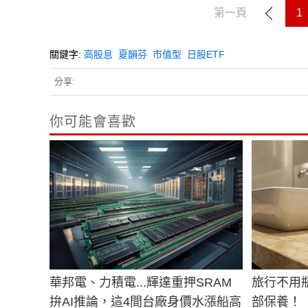
第一頁
1
關鍵字:
高股息
夏韻芬
市值型
日股ETF
分享:
你可能會喜歡
華邦電、力積電...輝達重押SRAM
旅行不用
拚AI推論，這4間台廠身價水漲船高
部保養！