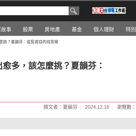
富故事
股票
房地產
基金
個人理財
特別
該怎麼挑？夏韻芬：從投資目的找答案
愈出愈多，該怎麼挑？夏韻芬：
撰文者：夏韻芬
2024.12.16
瀏覽數：2