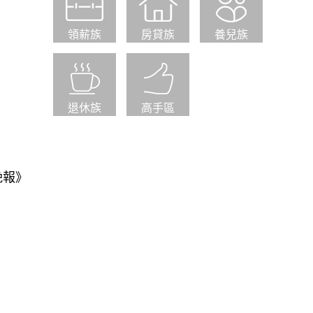
領薪族
房貸族
養兒族
退休族
高手區
晚報》