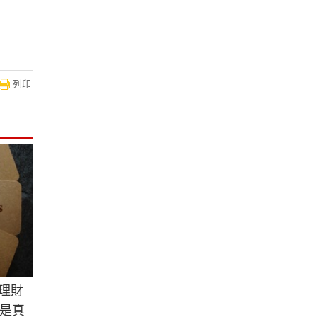
列印
理財
是真