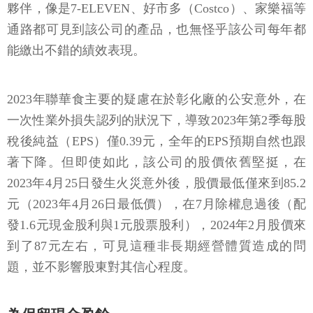
夥伴，像是7-ELEVEN、好市多（Costco）、家樂福等
通路都可見到該公司的產品，也無怪乎該公司每年都
能繳出不錯的績效表現。
2023年聯華食主要的疑慮在於彰化廠的公安意外，在
一次性業外損失認列的狀況下，導致2023年第2季每股
稅後純益（EPS）僅0.39元，全年的EPS預期自然也跟
著下降。但即使如此，該公司的股價依舊堅挺，在
2023年4月25日發生火災意外後，股價最低僅來到85.2
元（2023年4月26日最低價），在7月除權息過後（配
發1.6元現金股利與1元股票股利），2024年2月股價來
到了87元左右，可見這種非長期經營體質造成的問
題，並不影響股東對其信心程度。