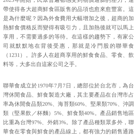
2023年開始，民眾普遍都感受到物價通膨的壓力，連
帶使得各大超商鮮食區販售的品項也愈來愈豐富。這
是為什麼呢？因為外食費用大幅增加之後，超商的加
熱鮮食價格反而變得有吸引力，且加熱後就可以馬上
享用，不需要過多的等待。在這樣的趨勢下，有家公
司就默默地在背後受惠，那就是冷門股的聯華食
（1231）。許多人在超商享用的鮮食食品、零食、飲
料等，大多出自這家公司之手。
聯華食成立於1970年7月7日，總部位於台北市，為台
灣休閒食品、鮮食製造大廠，其主要產品在台灣市占
率為休閒食品類20%、海苔類60%、堅果類70%、沖調
類（堅果飲／杯麵）5%、鮮食類40%。產品銷售地區
比重為台灣97%、外銷3%。除了產品種類眾多外，聯
華食在零食與鮮食的產品線上，都有強力的銷售通路