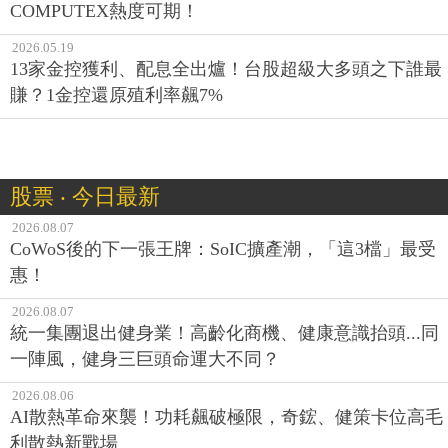
COMPUTEX熱度可期！
2026.05.19
13家金控獲利、配息全出爐！台股超級大多頭之下誰最
賺？1金控還原殖利率飆7%
股票 ‧ 今日最新
2026.08.07
CoWoS後的下一張王牌：SoIC擴產潮，「這3檔」最受
惠！
2026.08.07
統一集團退出健身業！高齡化商機、健康意識抬頭...同
一陣風，健身三巨頭命運大不同？
2026.08.06
AI散熱革命來襲！功耗飆破極限，奇鋐、健策卡位高毛
利散熱新戰場