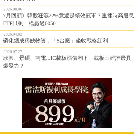
2026.08.06
7月回顧》韓股狂瀉22%竟還是績效冠軍？重挫時高股息
ETF只剩一檔贏過0050
2026.04.02
磷化銦成稀缺物資，「5台廠」坐收戰略紅利
2026.07.27
欣興、景碩、南電...IC載板漲價潮下，載板三雄誰最具
爆發力？