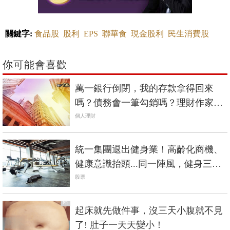
關鍵字:
食品股
股利
EPS
聯華食
現金股利
民生消費股
你可能會喜歡
萬一銀行倒閉，我的存款拿得回來
嗎？債務會一筆勾銷嗎？理財作家佑
佑1分鐘解答
個人理財
統一集團退出健身業！高齡化商機、
健康意識抬頭...同一陣風，健身三巨
頭命運大不同？
股票
PR
起床就先做件事，沒三天小腹就不見
了! 肚子一天天變小！