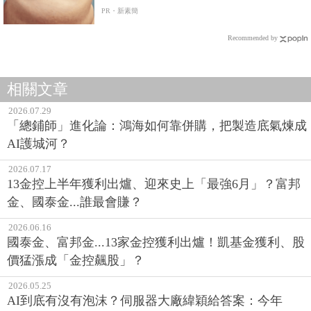
PR・新素簡
Recommended by
相關文章
2026.07.29
「總鋪師」進化論：鴻海如何靠併購，把製造底氣煉成
AI護城河？
2026.07.17
13金控上半年獲利出爐、迎來史上「最強6月」？富邦
金、國泰金...誰最會賺？
2026.06.16
國泰金、富邦金...13家金控獲利出爐！凱基金獲利、股
價猛漲成「金控飆股」？
2026.05.25
AI到底有沒有泡沫？伺服器大廠緯穎給答案：今年