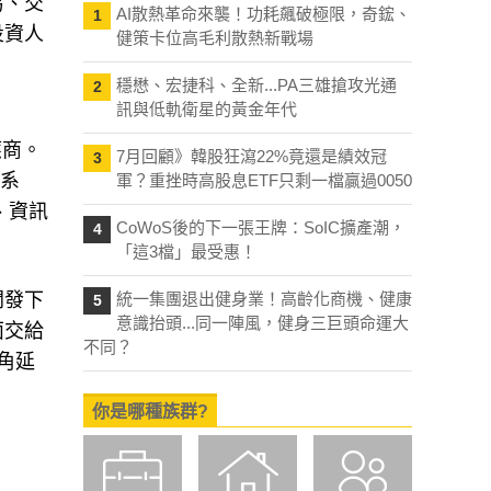
易、交
AI散熱革命來襲！功耗飆破極限，奇鋐、
1
投資人
健策卡位高毛利散熱新戰場
穩懋、宏捷科、全新...PA三雄搶攻光通
2
訊與低軌衛星的黃金年代
應商。
7月回顧》韓股狂瀉22%竟還是績效冠
3
用系
軍？重挫時高股息ETF只剩一檔贏過0050
、資訊
CoWoS後的下一張王牌：SoIC擴產潮，
4
「這3檔」最受惠！
開發下
統一集團退出健身業！高齡化商機、健康
5
意識抬頭...同一陣風，健身三巨頭命運大
面交給
不同？
角延
你是哪種族群?