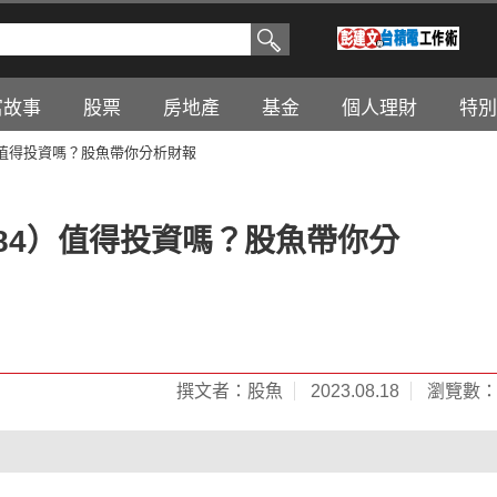
富故事
股票
房地產
基金
個人理財
特別
）值得投資嗎？股魚帶你分析財報
84）值得投資嗎？股魚帶你分
撰文者：股魚
2023.08.18
瀏覽數：3