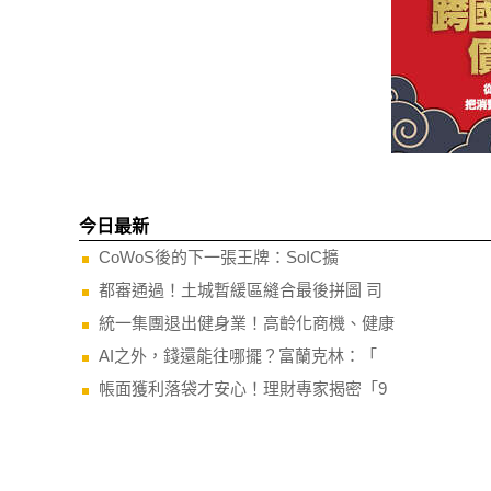
今日最新
CoWoS後的下一張王牌：SoIC擴
都審通過！土城暫緩區縫合最後拼圖 司
統一集團退出健身業！高齡化商機、健康
AI之外，錢還能往哪擺？富蘭克林：「
帳面獲利落袋才安心！理財專家揭密「9