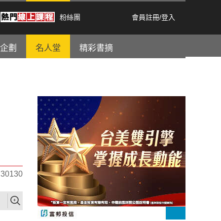
粉絲團
會員註冊
/
登入
企劃
名人堂
精彩書摘
0130