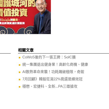
相關文章
CoWoS後的下一張王牌：SoIC擴
統一集團退出健身業！高齡化商機、健康
AI散熱革命來襲！功耗飆破極限，奇鋐
7月回顧》韓股狂瀉22%竟還是績效冠
穩懋、宏捷科、全新...PA三雄搶攻