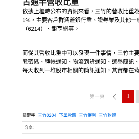
占逾半營收比重
依據上櫃時公布的資訊來看，三竹的營收比重為簡
1%，主要客戶群涵蓋銀行業、證券業及其他一
（6214）、鉅亨網等。
而從其營收比重中可以發現一件事情，三竹主
態密碼、轉帳通知、物流到貨通知、選舉簡訊
每天收到一堆股市相關的簡訊通知，其實都在
第一頁
1
關鍵字:
三竹8284
下單軟體
三竹獲利
三竹軟體
分享: