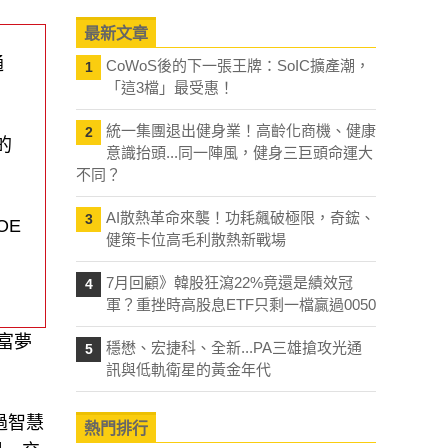
最新文章
通
CoWoS後的下一張王牌：SoIC擴產潮，
1
「這3檔」最受惠！
統一集團退出健身業！高齡化商機、健康
2
的
意識抬頭...同一陣風，健身三巨頭命運大
不同？
AI散熱革命來襲！功耗飆破極限，奇鋐、
3
OE
健策卡位高毛利散熱新戰場
7月回顧》韓股狂瀉22%竟還是績效冠
4
軍？重挫時高股息ETF只剩一檔贏過0050
富夢
穩懋、宏捷科、全新...PA三雄搶攻光通
5
訊與低軌衛星的黃金年代
過智慧
熱門排行