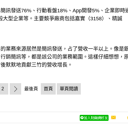
訊發送76%、行動看盤18%、App開發5%、企業即時
般大型企業等。主要競爭廠商包括嘉實（3158）、精誠
要的業務來源居然是簡訊發送，占了營收一半以上。像是
、行銷簡訊等，都是該公司的業務範圍。這樣仔細想想，
背後默默地貢獻三竹的營收增長。
2
最後頁
首頁
單頁閱讀