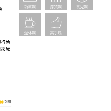
領薪族
房貸族
養兒族
通
退休族
高手區
銀行動
原來我
列印