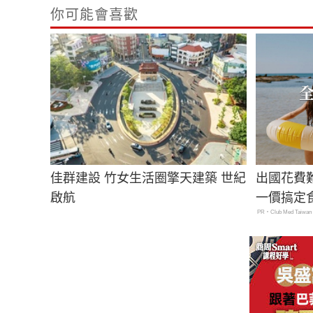
你可能會喜歡
佳群建設 竹女生活圈擎天建築 世紀
出國花費
啟航
一價搞定
PR・Club Med Taiwan