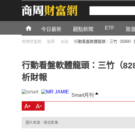
ETF
今日最新
觀點新聞
致
商周財富網
股票
台股
行動看盤軟體龍頭：三竹（8284
行動看盤軟體龍頭：三竹（82
析財報
Smart月刊
圖片來源：達志影像