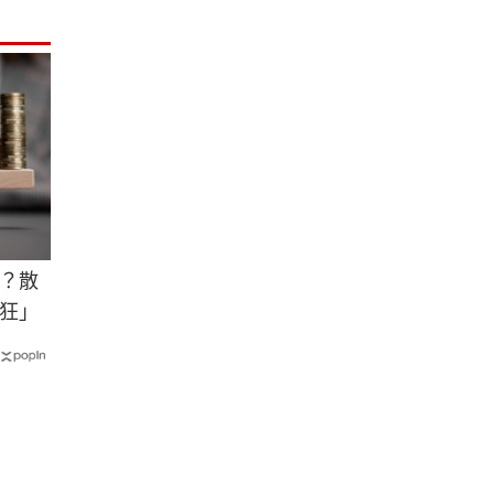
？散
狂」