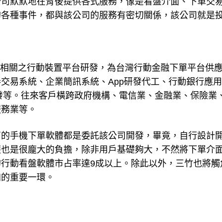
公司默默地在背後提供各式服務，像是看盤介面、下單交
的各種事件，都與該公司的服務有密切關係，該公司就是
證券相關之行動裝置平台研發，為台灣行動金融下單平台供
交易系統、企業簡訊系統、App研發代工、行動銀行應
新研發等。往來客戶橫跨政府機構、電信業、金融業、保險業
服務業等。
商的手機下單軟體都是委託該公司開發，畢竟，自行設計
護也是很龐大的負擔，除非用戶基礎夠大，不然將下單介
行動看盤軟體市占率達9成以上。除此以外，三竹也將觸
加的重要一環。