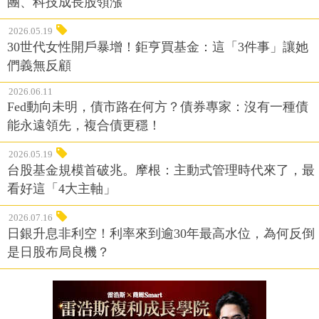
團、科技成長股領漲
2026.05.19
30世代女性開戶暴增！鉅亨買基金：這「3件事」讓她
們義無反顧
2026.06.11
Fed動向未明，債市路在何方？債券專家：沒有一種債
能永遠領先，複合債更穩！
2026.05.19
台股基金規模首破兆。摩根：主動式管理時代來了，最
看好這「4大主軸」
2026.07.16
日銀升息非利空！利率來到逾30年最高水位，為何反倒
是日股布局良機？