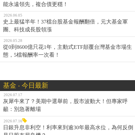
能永遠領先，複合債更穩！
2026.06.05
史上最猛半年！37檔台股基金報酬翻倍，元大基金軍
團、科技成長股領漲
2026.05.28
從0到8600億只花1年，主動式ETF顛覆台灣基金市場生
態，5檔報酬率一次看！
基金 ‧ 今日最新
2026.07.17
灰犀牛來了？美期中選舉前，股市波動大！但專家呼
籲：別急著離場
2026.07.16
日銀升息非利空！利率來到逾30年最高水位，為何反倒