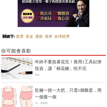
關鍵字:
股票
基金
通膨
債券
全球經濟
你可能會喜歡
年終不要急著花完！善用1工具紀律
投資，讓「棉花糖」吃不完
基金
PR
肚腩一抓一大把，只需1個雞蛋，用
一個瘦一個
PR・新素簡