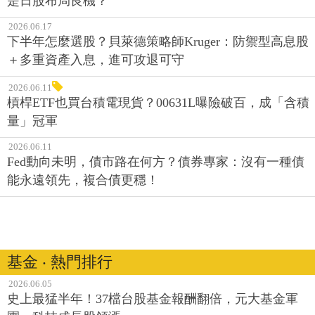
是日股布局良機？
2026.06.17
下半年怎麼選股？貝萊德策略師Kruger：防禦型高息股
＋多重資產入息，進可攻退可守
2026.06.11
槓桿ETF也買台積電現貨？00631L曝險破百，成「含積
量」冠軍
2026.06.11
Fed動向未明，債市路在何方？債券專家：沒有一種債
能永遠領先，複合債更穩！
基金 ‧ 熱門排行
2026.06.05
史上最猛半年！37檔台股基金報酬翻倍，元大基金軍