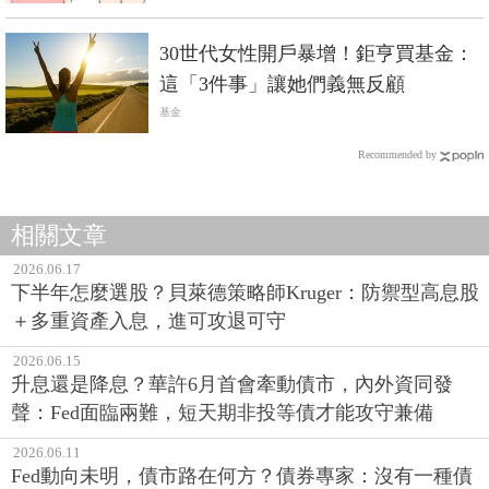
30世代女性開戶暴增！鉅亨買基金：
這「3件事」讓她們義無反顧
基金
Recommended by
相關文章
2026.06.17
下半年怎麼選股？貝萊德策略師Kruger：防禦型高息股
＋多重資產入息，進可攻退可守
2026.06.15
升息還是降息？華許6月首會牽動債市，內外資同發
聲：Fed面臨兩難，短天期非投等債才能攻守兼備
2026.06.11
Fed動向未明，債市路在何方？債券專家：沒有一種債