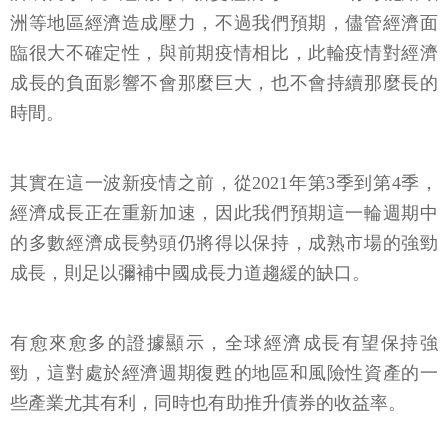
洲等地區經濟造成壓力，不過我們預期，儘管經濟面
臨很大不確定性，與前期疫情相比，此輪疫情對經濟
成長的負面影響不會那麼巨大，也不會持續那麼長的
時間。
其實在這一波新疫情之前，從2021年第3季到第4季，
經濟成長正在重新加速，因此我們預期這一輪週期中
的多數經濟成長勢頭仍將得以保持，成熟市場的強勁
成長，則足以彌補中國成長力道趨緩的缺口。
有愈來愈多的證據顯示，全球經濟成長有望保持強
勁，這對處於經濟週期復甦的地區和風險性資產的一
些產業尤其有利，同時也有助推升債券的收益率。