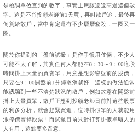
是檢調單位查到的數字，事實上應該遠遠高過這個數
字。這是不肖投顧老師前1天買，再叫散戶追，最後再
倒貨給散戶，當中肯定還有不少層層套殺，一圈又一
圈。
關於你提到的「盤前試撮」是作手慣用伎倆，不少人
可能不太了解，其實任何人都能在8：30～9：00這段
時間掛上大量的買賣單，用意是想影響盤前的股價，
只要在9：00開盤前1分鐘取消就好。這樣的做法通常
能誘騙到一些不清楚狀況的散戶，例如故意在開盤前
掛上大量買單，散戶正想到投顧老師日前對這些股票
的利多分析，就會趕緊買進，這時掛假單的人就能用
漲停價賣掉股票！而試撮目前只對打算掛假單騙人的
人有用，這點要多留意。