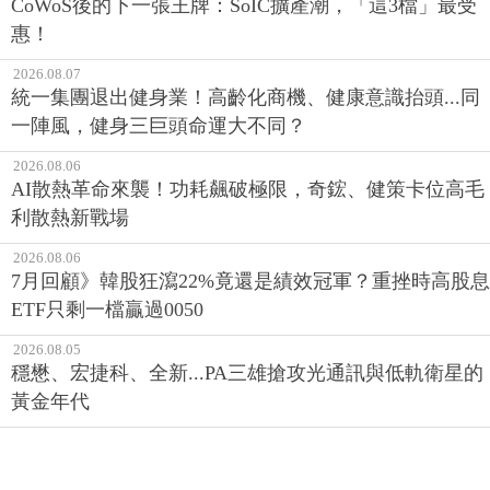
CoWoS後的下一張王牌：SoIC擴產潮，「這3檔」最受
惠！
2026.08.07
統一集團退出健身業！高齡化商機、健康意識抬頭...同
一陣風，健身三巨頭命運大不同？
2026.08.06
AI散熱革命來襲！功耗飆破極限，奇鋐、健策卡位高毛
利散熱新戰場
2026.08.06
7月回顧》韓股狂瀉22%竟還是績效冠軍？重挫時高股息
ETF只剩一檔贏過0050
2026.08.05
穩懋、宏捷科、全新...PA三雄搶攻光通訊與低軌衛星的
黃金年代