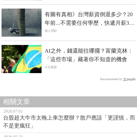
有圖有真相》台灣薪資倒退多少？20
年前...不需要任何學歷，快遞月薪3萬
5、瓦斯5萬
個人理財
AI之外，錢還能往哪擺？富蘭克林：
「這些市場」藏著你不知道的機會
今日最新
Recommended by
相關文章
2026.07.02
台股超大牛市太晚上車怎麼辦？散戶應該「更謹慎，而
不是更瘋狂」
2026.05.22