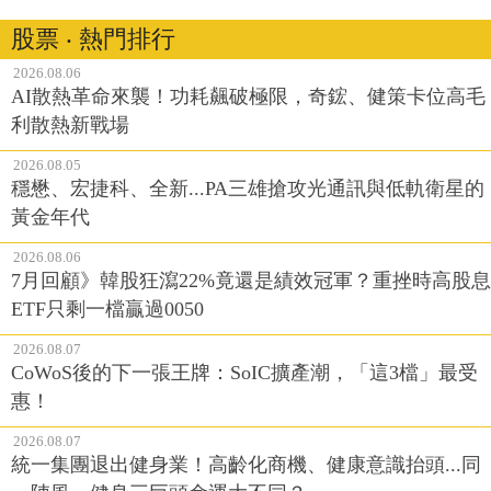
股票 ‧ 熱門排行
2026.08.06
AI散熱革命來襲！功耗飆破極限，奇鋐、健策卡位高毛
利散熱新戰場
2026.08.05
穩懋、宏捷科、全新...PA三雄搶攻光通訊與低軌衛星的
黃金年代
2026.08.06
7月回顧》韓股狂瀉22%竟還是績效冠軍？重挫時高股息
ETF只剩一檔贏過0050
2026.08.07
CoWoS後的下一張王牌：SoIC擴產潮，「這3檔」最受
惠！
2026.08.07
統一集團退出健身業！高齡化商機、健康意識抬頭...同