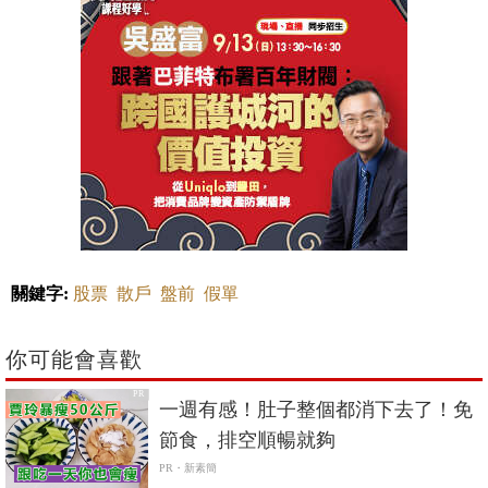
關鍵字:
股票
散戶
盤前
假單
你可能會喜歡
PR
一週有感！肚子整個都消下去了！免
節食，排空順暢就夠
PR・新素簡