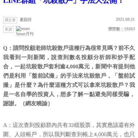
LINE群組「坑殺散戶」手法大公開！
2021.08.31
夏韻芬
撰文者
瀏覽數：
19263
來源
Smart月刊
Q：請問投顧老師坑殺散戶這種行為很常見嗎？前不久
我看到一則新聞，說查到數名投顧分析師和炒手配
合，一起坑殺散戶套利逾4,000萬元，新聞中有提到他
們是利用「盤前試撮」的手法來坑殺散戶，「盤前試
撮」是什麼？為什麼這種方式可以拿來坑殺散戶？我
是一名自學的投資人，想多了解一點避免同樣受騙，
謝謝。（網友曉諭）
A：這次查到投顧群內共有32檔股票，其實應該還有外
圍、人頭帳戶，所以我判斷查到帳上4,000萬元，也只