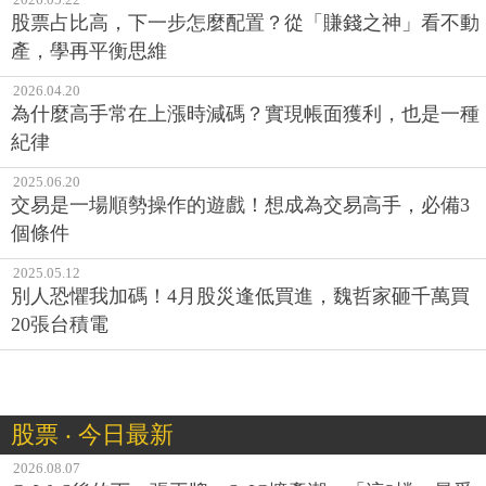
股票占比高，下一步怎麼配置？從「賺錢之神」看不動
產，學再平衡思維
2026.04.20
為什麼高手常在上漲時減碼？實現帳面獲利，也是一種
紀律
2025.06.20
交易是一場順勢操作的遊戲！想成為交易高手，必備3
個條件
2025.05.12
別人恐懼我加碼！4月股災逢低買進，魏哲家砸千萬買
20張台積電
股票 ‧ 今日最新
2026.08.07