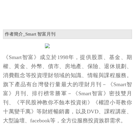
作者簡介_Smart 智富月刊
《Smart智富》成立於1998年，提供股票、基金、期
權、黃金、外幣、債市、房地產、保險、退休規劃、
消費觀念等投資理財領域的知識、情報與課程服務。
旗下產品有台灣發行量最大的理財月刊－《Smart智
富》月刊、排行榜常勝軍－《Smart智富》密技雙月
刊、《平民股神教你不蝕本投資術》《權證小哥教你
十萬變千萬》等財經暢銷書，以及DVD、課程講座、
大型論壇、facebook等，全方位服務投資族群需求。