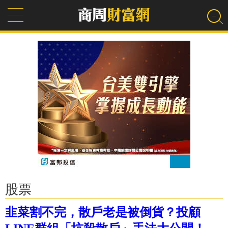
股票
韭菜割不完，散戶老是被倒貨？投顧