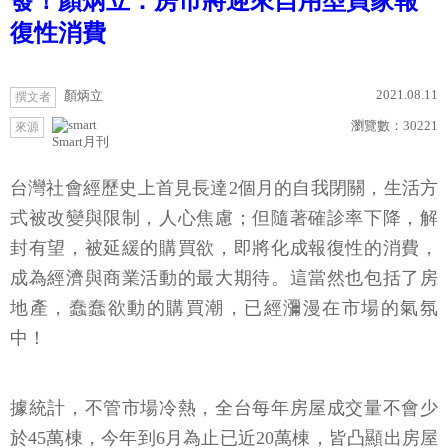
發！顏炳立：房市將迎來自用型買家報
復性消費
2021.08.11
顏炳立
撰文者
瀏覽數：
30221
來源
Smart月刊
台灣社會經歷史上首見長達2個月的自我閉關，生活方
式被改變與限制，人心焦慮；但隨著確診率下降，解
封有望，被延緩的購買欲，即將化成報復性的消費，
成為經濟與商業活動的最大期待。這當然也包括了房
地產，蠢蠢欲動的購買潮，已經瀰漫在市場的氣氛
中！
據統計，不管市場冷熱，全台每年房屋成交量不會少
於45萬棟，今年到6月為止已近20萬棟，皆凸顯出房屋