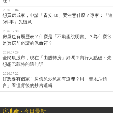
旺？
2026.08.04
想買房成家，申請「青安3.0」要注意什麼？專家：「這
3件事」先留意
2026.07.30
房屋也有履歷表？什麼是「不動產說明書」？為什麼它
是買房前必讀的保命符？
2026.07.29
全民瘋股市，現在「由股轉房」好嗎？內行人點破：先
想想巴菲特的這句話
2026.07.22
好想要有個家！房價愈炒愈高有道理？用「賣地瓜預
言」看懂背後的炒房邏輯
房地產 ‧ 今日最新