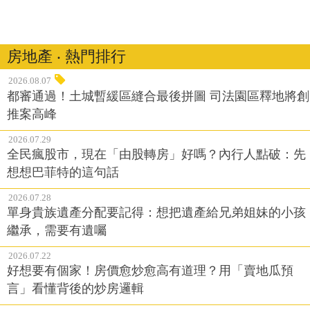
房地產 ‧ 熱門排行
2026.08.07
都審通過！土城暫緩區縫合最後拼圖 司法園區釋地將創
推案高峰
2026.07.29
全民瘋股市，現在「由股轉房」好嗎？內行人點破：先
想想巴菲特的這句話
2026.07.28
單身貴族遺產分配要記得：想把遺產給兄弟姐妹的小孩
繼承，需要有遺囑
2026.07.22
好想要有個家！房價愈炒愈高有道理？用「賣地瓜預
言」看懂背後的炒房邏輯