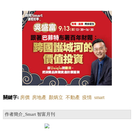
關鍵字:
房價
房地產
顏炳立
不動產
疫情
smart
作者簡介_Smart 智富月刊