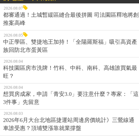
2026.08.07
都審通過！土城暫緩區縫合最後拼圖 司法園區釋地將創
推案高峰
2026.08.05
中正學區、雙捷地王加持！「全陽羅斯福」吸引高資產
族回防北市蛋黃區
2026.08.04
科技園區房市洗牌！竹科、中科、南科、高雄誰買氣最
旺？
2026.08.04
想買房成家，申請「青安3.0」要注意什麼？專家：「這
3件事」先留意
2026.08.03
2026年6月大台北地區捷運站周邊房價統計》三鶯線通
車誰受惠？頂埔雙漲靠就業撐盤