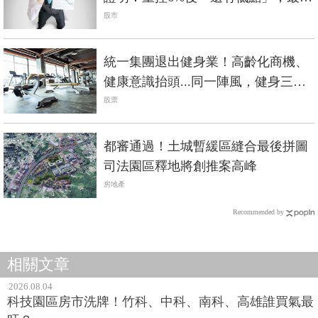
曾到3千點！
股市
統一集團退出健身業！高齡化商機、
健康意識抬頭...同一陣風，健身三巨
頭命運大不同？
股票
都審通過！土城暫緩區縫合最後拼圖
司法園區釋地將創推案高峰
房地產
Recommended by
相關文章
2026.08.04
科技園區房市洗牌！竹科、中科、南科、高雄誰買氣最