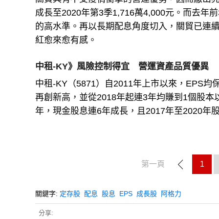
成長至2020年第3季1,716萬4,000元。而去年
的高水準。再以長期配息角度切入，關貿已連續
紅愈來愈有感。
中租-KY》風險控制得宜 營運資產品質優異
中租-KY（5871）自2011年上市以來，EPS
再創新高，並從2018年起連3年均賺到1個股本
年，現金股息連6年成長，且2017年至2020
第一頁
1
關鍵字:
定存股
配息
股息
EPS
成長股
阿格力
分享: