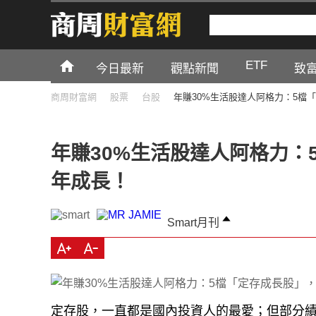
ETF
今日最新
觀點新聞
致
商周財富網
股票
台股
年賺30%生活股達人阿格力：5檔
年賺30%生活股達人阿格力：
年成長！
Smart月刊
定存股，一直都是國內投資人的最愛；但部分
息下修的風險。另外，有某些傳統定存股具景