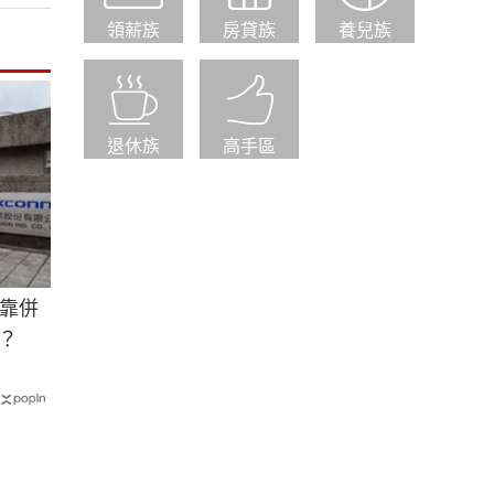
領薪族
房貸族
養兒族
退休族
高手區
靠併
？