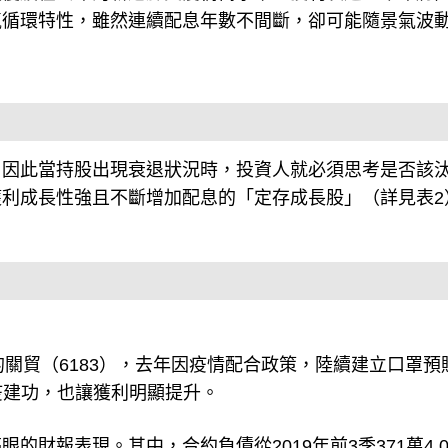
，因此當持股出現衰退狀況時，投資人就必須思考是否該
利成長性強且不斷增加配息的「定存成長股」（詳見表2
報）的關貿（6183），去年因疫情配合政策，陸續建立口罩預
疫建功，也讓獲利明顯提升。
財報表現。其中，合約負債從2019年前3季371萬4,0