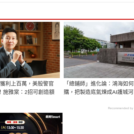
年獲利上百萬，美股警官
「總鋪師」進化論：鴻海如何
休！施雅棠：2招可創造額
購，把製造底氣煉成AI護城河
Recommended by