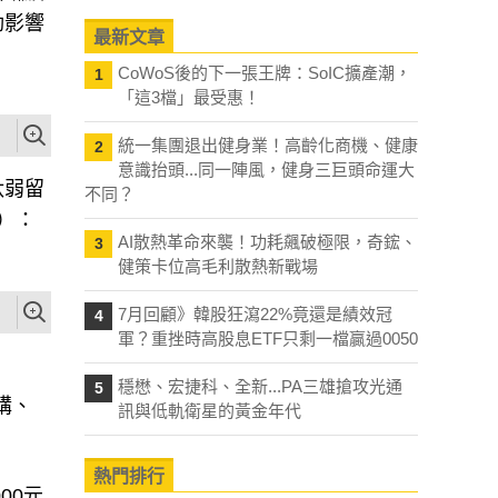
最新文章
CoWoS後的下一張王牌：SoIC擴產潮，
1
「這3檔」最受惠！
統一集團退出健身業！高齡化商機、健康
2
汰弱留
意識抬頭...同一陣風，健身三巨頭命運大
）：
不同？
AI散熱革命來襲！功耗飆破極限，奇鋐、
3
健策卡位高毛利散熱新戰場
7月回顧》韓股狂瀉22%竟還是績效冠
4
軍？重挫時高股息ETF只剩一檔贏過0050
購、
穩懋、宏捷科、全新...PA三雄搶攻光通
5
訊與低軌衛星的黃金年代
00元
熱門排行