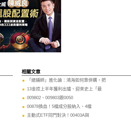
相關文章
「總鋪師」進化論：鴻海如何靠併購，把
13金控上半年獲利出爐、迎來史上「最
009802、009803跟0050
00878換血！5檔成分股納入、4檔
主動式ETF同門對決！00403A與