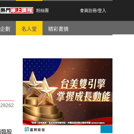
粉絲團
會員註冊
/
登入
企劃
名人堂
精彩書摘
8262
面臨股
動影響