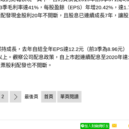
前3季毛利率達41%，每股盈餘（EPS）年增20.42%，達1.
配發現金股利20年不間斷，且股息已連續成長7年，讓股
均保持成長，去年自結全年EPS達12.2元（前3季為8.96元
以上。觀察公司配息政策，自上市起連續配息至2020年達1
年股票股利配發也不間斷。
2
最後頁
首頁
單頁閱讀