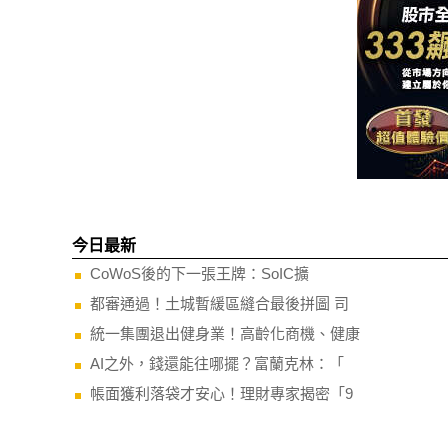
今日最新
CoWoS後的下一張王牌：SoIC擴
都審通過！土城暫緩區縫合最後拼圖 司
統一集團退出健身業！高齡化商機、健康
AI之外，錢還能往哪擺？富蘭克林：「
帳面獲利落袋才安心！理財專家揭密「9