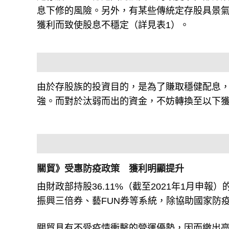
獲利而致使股息不穩定（詳見表1）。
由於存股族的投資目的，是為了賺取穩健配息
強。而對於汰弱而出的資金，不妨轉換至以下獲
關貿》受惠防疫政策 獲利明顯提升
由財政部持股36.11%（截至2021年1月申
振興三倍券、藝FUN券等系統，除協助國家防
關貿具有不受疫情衝擊的營運優勢，因而繳出亮眼的