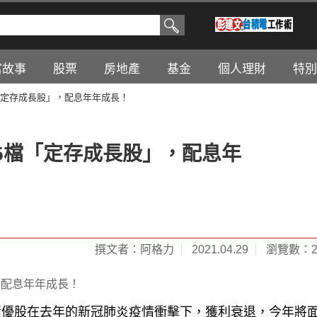
富故事
股票
房地產
基金
個人理財
特別
「定存成長股」，配息年年成長！
5檔「定存成長股」，配息年
撰文者：阿格力
2021.04.29
瀏覽數：22
績優股在去年的新冠肺炎疫情衝擊下，獲利衰退，今年將
氣循環特性，雖然連續配息年數不間斷，卻可能隨景氣波