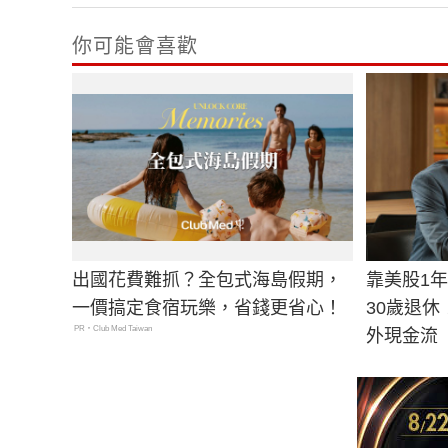
你可能會喜歡
出國花費難抓？全包式海島假期，
靠美股1
一價搞定食宿玩樂，省錢更省心！
30歲退
PR・Club Med Taiwan
外現金流