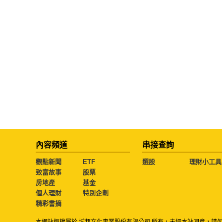
內容頻道
串接查詢
觀點新聞
ETF
選股
理財小工具
致富故事
股票
房地產
基金
個人理財
特別企劃
精彩書摘
本網站版權屬於 城邦文化事業股份有限公司 所有，未經本站同意，請
Copyright © 1999 - 2026 Business Weekly a division of Cite Publishin