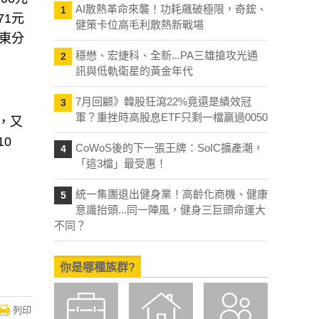
71元
AI散熱革命來襲！功耗飆破極限，奇鋐、
1
東分
健策卡位高毛利散熱新戰場
穩懋、宏捷科、全新...PA三雄搶攻光通
2
訊與低軌衛星的黃金年代
7月回顧》韓股狂瀉22%竟還是績效冠
3
），又
軍？重挫時高股息ETF只剩一檔贏過0050
0
CoWoS後的下一張王牌：SoIC擴產潮，
4
「這3檔」最受惠！
統一集團退出健身業！高齡化商機、健康
5
意識抬頭...同一陣風，健身三巨頭命運大
不同？
你是哪種族群?
列印