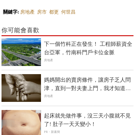
關鍵字:
房地產
房市
都更
何世昌
你可能會喜歡
下一個竹科正在發生！ 工程師薪資全
台亞軍，竹南科門戶卡位金脈
房地產
媽媽開出的賣房條件，讓房子乏人問
津，直到一對夫妻上門，我才知道冥
冥之中爸爸都有安排
房地產
PR
起床就先做件事，沒三天小腹就不見
了! 肚子一天天變小！
PR・新素簡