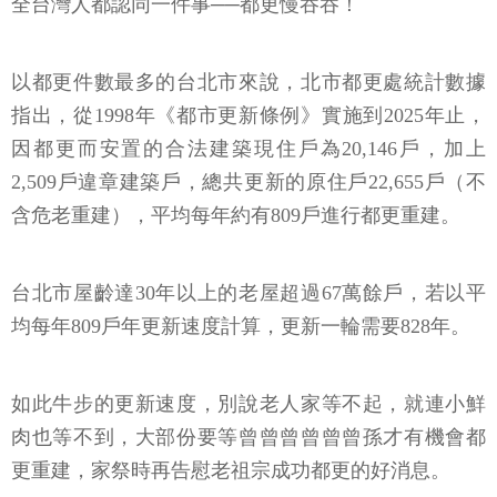
全台灣人都認同一件事──都更慢吞吞！
以都更件數最多的台北市來說，北市都更處統計數據
指出，從1998年《都市更新條例》實施到2025年止，
因都更而安置的合法建築現住戶為20,146戶，加上
2,509戶違章建築戶，總共更新的原住戶22,655戶（不
含危老重建），平均每年約有809戶進行都更重建。
台北市屋齡達30年以上的老屋超過67萬餘戶，若以平
均每年809戶年更新速度計算，更新一輪需要828年。
如此牛步的更新速度，別說老人家等不起，就連小鮮
肉也等不到，大部份要等曾曾曾曾曾曾孫才有機會都
更重建，家祭時再告慰老祖宗成功都更的好消息。