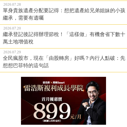
2026.07.28
單身貴族遺產分配要記得：想把遺產給兄弟姐妹的小孩
繼承，需要有遺囑
2026.07.20
繼承登記後記得辦理節稅！「這樣做」有機會省下數十
萬土地增值稅
2026.07.29
全民瘋股市，現在「由股轉房」好嗎？內行人點破：先
想想巴菲特的這句話