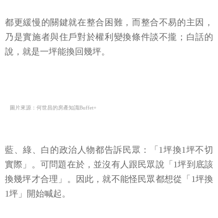
都更緩慢的關鍵就在整合困難，而整合不易的主因，
乃是實施者與住戶對於權利變換條件談不攏；白話的
說，就是一坪能換回幾坪。
圖片來源：何世昌的房產知識Buffet+
藍、綠、白的政治人物都告訴民眾：「1坪換1坪不切
實際」。可問題在於，並沒有人跟民眾說「1坪到底該
換幾坪才合理」。因此，就不能怪民眾都想從「1坪換
1坪」開始喊起。