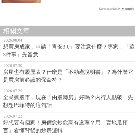
Recommended by
相關文章
2026.08.04
想買房成家，申請「青安3.0」要注意什麼？專家：「這
3件事」先留意
2026.07.30
房屋也有履歷表？什麼是「不動產說明書」？為什麼它
是買房前必讀的保命符？
2026.07.29
全民瘋股市，現在「由股轉房」好嗎？內行人點破：先
想想巴菲特的這句話
2026.07.22
好想要有個家！房價愈炒愈高有道理？用「賣地瓜預
言」看懂背後的炒房邏輯