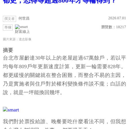
都更，恐得等超過800年才等輪得到？
2026.07.01
何世昌
撰文者
瀏覽數：
18217
專欄
財富線上
圖片來源：達志影像
摘要
台北市屋齡達30年以上的老屋超過67萬餘戶，若以平
均每年809戶年更新速度計算，更新一輪需要828年。
都更緩慢的關鍵就在整合困難，而整合不易的主因，
乃是實施者與住戶對於權利變換條件談不攏；白話的
說，就是一坪能換回幾坪。
我們對於票投給誰、晚餐要吃什麼看法不同，但我想