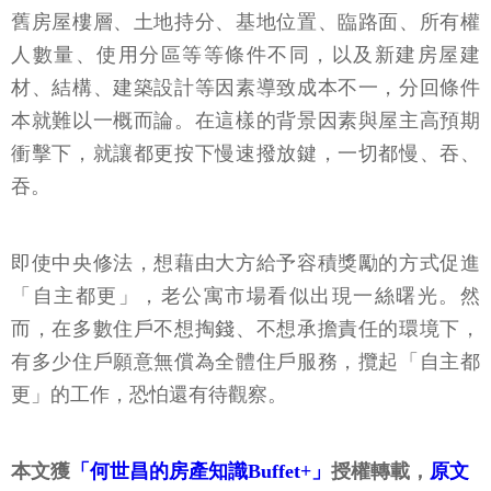
舊房屋樓層、土地持分、基地位置、臨路面、所有權
人數量、使用分區等等條件不同，以及新建房屋建
材、結構、建築設計等因素導致成本不一，分回條件
本就難以一概而論。在這樣的背景因素與屋主高預期
衝擊下，就讓都更按下慢速撥放鍵，一切都慢、吞、
吞。
即使中央修法，想藉由大方給予容積獎勵的方式促進
「自主都更」，老公寓市場看似出現一絲曙光。然
而，在多數住戶不想掏錢、不想承擔責任的環境下，
有多少住戶願意無償為全體住戶服務，攬起「自主都
更」的工作，恐怕還有待觀察。
本文獲
「何世昌的房產知識Buffet+」
授權轉載，
原文