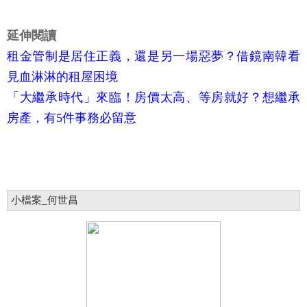
延伸閱讀
租金管制是居住正義，還是另一場惡夢？借鏡南韓看
見血淋淋的租屋困境
「大繼承時代」來臨！房價太高、等房就好？想繼承
房產，有5件事務必留意
小檔案_何世昌