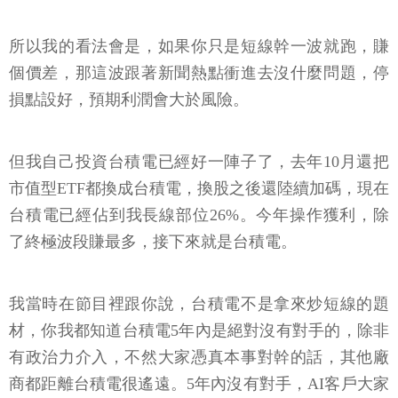
所以我的看法會是，如果你只是短線幹一波就跑，賺
個價差，那這波跟著新聞熱點衝進去沒什麼問題，停
損點設好，預期利潤會大於風險。
但我自己投資台積電已經好一陣子了，去年10月還把
市值型ETF都換成台積電，換股之後還陸續加碼，現在
台積電已經佔到我長線部位26%。今年操作獲利，除
了終極波段賺最多，接下來就是台積電。
我當時在節目裡跟你說，台積電不是拿來炒短線的題
材，你我都知道台積電5年內是絕對沒有對手的，除非
有政治力介入，不然大家憑真本事對幹的話，其他廠
商都距離台積電很遙遠。5年內沒有對手，AI客戶大家