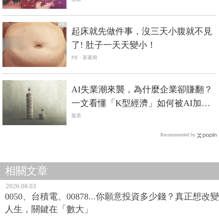
勢財
PR
起床就先做件事，沒三天小腹就不見
了! 肚子一天天變小！
PR・新素簡
AI失業潮來襲，為什麼企業卻賺翻？
一文看懂「K型經濟」如何被AI加速
放大
股票
Recommended by
相關文章
2026.08.03
0050、台積電、00878...你願意投資多少錢？真正想改變
人生，關鍵在「數大」