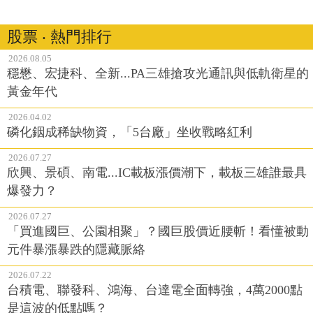
股票 ‧ 熱門排行
2026.08.05
穩懋、宏捷科、全新...PA三雄搶攻光通訊與低軌衛星的
黃金年代
2026.04.02
磷化銦成稀缺物資，「5台廠」坐收戰略紅利
2026.07.27
欣興、景碩、南電...IC載板漲價潮下，載板三雄誰最具
爆發力？
2026.07.27
「買進國巨、公園相聚」？國巨股價近腰斬！看懂被動
元件暴漲暴跌的隱藏脈絡
2026.07.22
台積電、聯發科、鴻海、台達電全面轉強，4萬2000點
是這波的低點嗎？