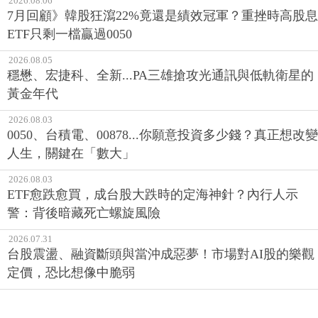
2026.08.06
7月回顧》韓股狂瀉22%竟還是績效冠軍？重挫時高股息
ETF只剩一檔贏過0050
2026.08.05
穩懋、宏捷科、全新...PA三雄搶攻光通訊與低軌衛星的
黃金年代
2026.08.03
0050、台積電、00878...你願意投資多少錢？真正想改變
人生，關鍵在「數大」
2026.08.03
ETF愈跌愈買，成台股大跌時的定海神針？內行人示
警：背後暗藏死亡螺旋風險
2026.07.31
台股震盪、融資斷頭與當沖成惡夢！市場對AI股的樂觀
定價，恐比想像中脆弱