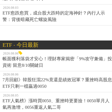
2026.08.03
ETF愈跌愈買，成台股大跌時的定海神針？內行人示
警：背後暗藏死亡螺旋風險
ETF ‧ 今日最新
2026.08.06
帳面獲利落袋才安心！理財專家揭密「9%攻守兼備」投
資術 留意8/10關鍵日
2026.08.06
7月回顧》韓股狂瀉22%竟還是績效冠軍？重挫時高股息
ETF只剩一檔贏過0050
2026.08.05
ETF人氣榜》漲時買0050、重挫時更要撿！0050單月人
氣再激增，0056重返人氣二哥