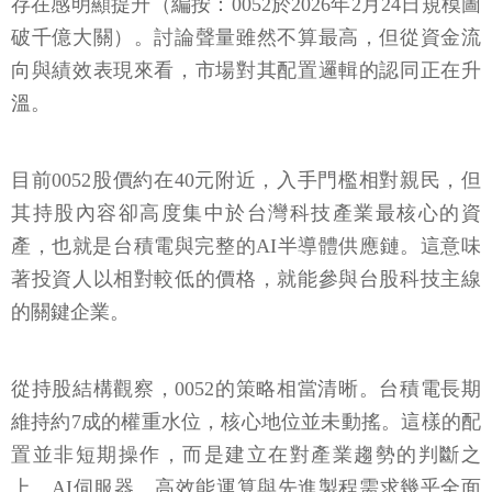
存在感明顯提升（編按：0052於2026年2月24日規模圖
破千億大關）。討論聲量雖然不算最高，但從資金流
向與績效表現來看，市場對其配置邏輯的認同正在升
溫。
目前0052股價約在40元附近，入手門檻相對親民，但
其持股內容卻高度集中於台灣科技產業最核心的資
產，也就是台積電與完整的AI半導體供應鏈。這意味
著投資人以相對較低的價格，就能參與台股科技主線
的關鍵企業。
從持股結構觀察，0052的策略相當清晰。台積電長期
維持約7成的權重水位，核心地位並未動搖。這樣的配
置並非短期操作，而是建立在對產業趨勢的判斷之
上。AI伺服器、高效能運算與先進製程需求幾乎全面