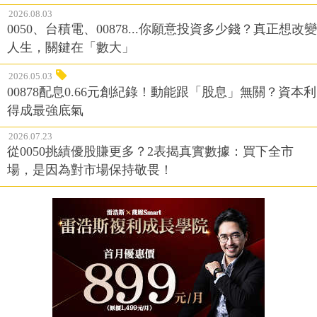
2026.08.03
0050、台積電、00878...你願意投資多少錢？真正想改變
人生，關鍵在「數大」
2026.05.03
00878配息0.66元創紀錄！動能跟「股息」無關？資本利
得成最強底氣
2026.07.23
從0050挑績優股賺更多？2表揭真實數據：買下全市
場，是因為對市場保持敬畏！