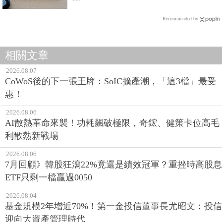
Recommended by
相關文章
2026.08.07
CoWoS後的下一張王牌：SoIC擴產潮，「這3檔」最受
惠！
2026.08.06
AI散熱革命來襲！功耗飆破極限，奇鋐、健策卡位高毛
利散熱新戰場
2026.08.06
7月回顧》韓股狂瀉22%竟還是績效冠軍？重挫時高股息
ETF只剩一檔贏過0050
2026.08.04
基金規模2年增近70%！第一金投信董事長尤昭文：投信
迎向大資產管理時代