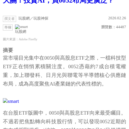
大關！投資AI，買0052布局更廣泛？
2026.02.26
玩股網／玩股神探
撰文者
瀏覽數：
44487
專欄
玩股網
圖片來源：Adobe Firefly
摘要
當市場目光集中在0050與高股息ETF之際，一檔科技型
ETF正在悄悄累積關注度。0052憑藉約7成台積電權
重，加上聯發科、日月光與聯電等半導體核心供應鏈
布局，成為高度聚焦AI產業鏈的代表性標的。
在台股ETF版圖中，0050與高股息ETF向來最受矚目。
不過若把焦點轉向科技股行情，可以發現0052近期的