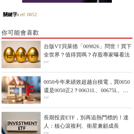
關鍵字:
etf
0052
你可能會喜歡
台版VT貝萊德「009826」問世！買下
全世界？值得買嗎？存股專家曝看法
ETF
0050今年來績效超越台積電，買0050
還是0050正2？00631L、00675L、
00685L差在哪？
ETF
長期投資ETF，別再追熱門標的！達
人：核心滾複利、衛星兼顧成長
ETF