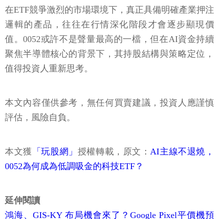
在ETF競爭激烈的市場環境下，真正具備明確產業押注
邏輯的產品，往往在行情深化階段才會逐步顯現價
值。0052或許不是聲量最高的一檔，但在AI資金持續
聚焦半導體核心的背景下，其持股結構與策略定位，
值得投資人重新思考。
本文內容僅供參考，無任何買賣建議，投資人應謹慎
評估，風險自負。
本文獲
「玩股網」
授權轉載，原文：
AI主線不退燒，
0052為何成為低調吸金的科技ETF？
延伸閱讀
鴻海、GIS-KY 布局機會來了？Google Pixel平價機預