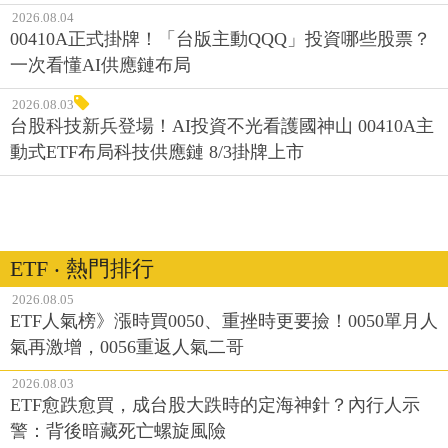
2026.08.04
00410A正式掛牌！「台版主動QQQ」投資哪些股票？
一次看懂AI供應鏈布局
2026.08.03
台股科技新兵登場！AI投資不光看護國神山 00410A主
動式ETF布局科技供應鏈 8/3掛牌上市
ETF ‧ 熱門排行
2026.08.05
ETF人氣榜》漲時買0050、重挫時更要撿！0050單月人
氣再激增，0056重返人氣二哥
2026.08.03
ETF愈跌愈買，成台股大跌時的定海神針？內行人示
警：背後暗藏死亡螺旋風險