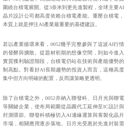
圍繞台積電展開。從3奈米到更先進製程，全球主要AI
晶片設計公司都高度依賴台積電產能。重壓台積電，
本質上就是押注AI產業最重要的基礎建設。
若以產業循環來看，0052幾乎完整參與了這波AI行情
的發酵與擴散。從題材初期的想像空間，到如今進入
實質獲利驗證階段，台積電仍站在技術與產能優勢的
制高點。對看好AI長期趨勢的投資人而言，這種高度
集中但方向明確的配置，反而讓策略更透明。
除了台積電之外，0052亦納入聯發科、日月光與聯電
等關鍵企業，使布局範圍從晶圓代工延伸至IC設計與
封測環節。聯發科積極切入AI邊緣運算與客製化晶片
市場，相關應用逐步落地。日月光受惠於先進封裝需