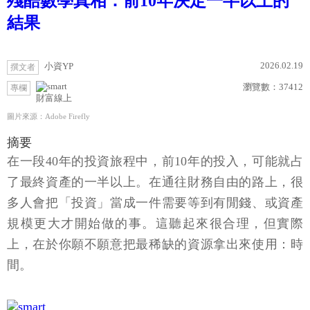
殘酷數學真相：前10年決定一半以上的
結果
2026.02.19
小資YP
撰文者
瀏覽數：
37412
專欄
財富線上
圖片來源：Adobe Firefly
摘要
在一段40年的投資旅程中，前10年的投入，可能就占
了最終資產的一半以上。在通往財務自由的路上，很
多人會把「投資」當成一件需要等到有閒錢、或資產
規模更大才開始做的事。這聽起來很合理，但實際
上，在於你願不願意把最稀缺的資源拿出來使用：時
間。