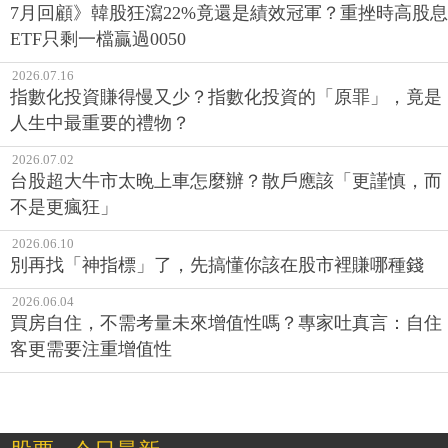
7月回顧》韓股狂瀉22%竟還是績效冠軍？重挫時高股息
ETF只剩一檔贏過0050
2026.07.16
指數化投資賺得慢又少？指數化投資的「原罪」，竟是
人生中最重要的禮物？
2026.07.02
台股超大牛市太晚上車怎麼辦？散戶應該「更謹慎，而
不是更瘋狂」
2026.06.10
別再找「神指標」了，先搞懂你該在股市裡賺哪種錢
2026.06.04
買房自住，不需考量未來增值性嗎？專家吐真言：自住
客更需要注重增值性