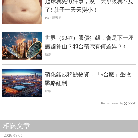
起床就先做件事，沒三天小腹就不見
了! 肚子一天天變小！
PR・新素簡
世界（5347）股價狂飆，會是下一座
護國神山？和台積電有何差異？3分
鐘剖析
股票
磷化銦成稀缺物資，「5台廠」坐收
戰略紅利
股票
Recommended by
相關文章
2026.08.06