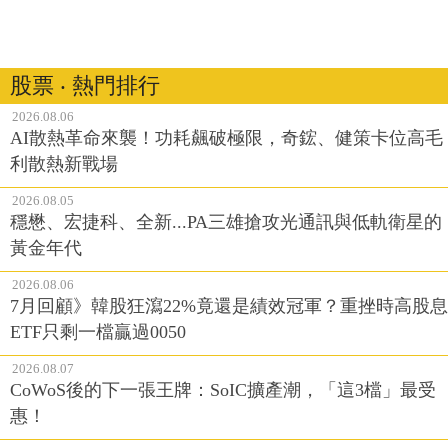
股票 ‧ 熱門排行
2026.08.06
AI散熱革命來襲！功耗飆破極限，奇鋐、健策卡位高毛
利散熱新戰場
2026.08.05
穩懋、宏捷科、全新...PA三雄搶攻光通訊與低軌衛星的
黃金年代
2026.08.06
7月回顧》韓股狂瀉22%竟還是績效冠軍？重挫時高股息
ETF只剩一檔贏過0050
2026.08.07
CoWoS後的下一張王牌：SoIC擴產潮，「這3檔」最受
惠！