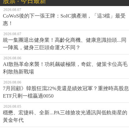
股票 ‧ 今日最新
2026.08.07
CoWoS後的下一張王牌：SoIC擴產潮，「這3檔」最受
惠！
2026.08.07
統一集團退出健身業！高齡化商機、健康意識抬頭...同
一陣風，健身三巨頭命運大不同？
2026.08.06
AI散熱革命來襲！功耗飆破極限，奇鋐、健策卡位高毛
利散熱新戰場
2026.08.06
7月回顧》韓股狂瀉22%竟還是績效冠軍？重挫時高股息
ETF只剩一檔贏過0050
2026.08.05
穩懋、宏捷科、全新...PA三雄搶攻光通訊與低軌衛星的
黃金年代