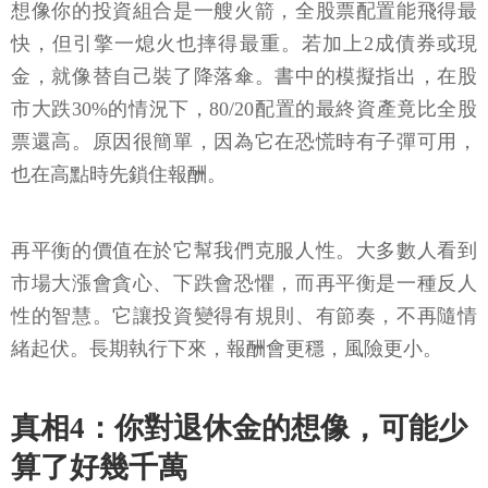
想像你的投資組合是一艘火箭，全股票配置能飛得最
快，但引擎一熄火也摔得最重。若加上2成債券或現
金，就像替自己裝了降落傘。書中的模擬指出，在股
市大跌30%的情況下，80/20配置的最終資產竟比全股
票還高。原因很簡單，因為它在恐慌時有子彈可用，
也在高點時先鎖住報酬。
再平衡的價值在於它幫我們克服人性。大多數人看到
市場大漲會貪心、下跌會恐懼，而再平衡是一種反人
性的智慧。它讓投資變得有規則、有節奏，不再隨情
緒起伏。長期執行下來，報酬會更穩，風險更小。
真相4：你對退休金的想像，可能少
算了好幾千萬