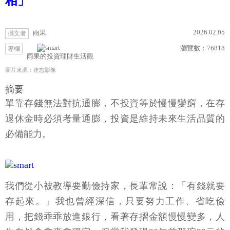
相」
2026.02.05
雨果
撰文者
瀏覽數：
76818
專欄
雨果的投資理財生活觀
圖片來源：達志影像
摘要
單靠存錢無法對抗通膨，不投資等於慢慢變窮，在存
退休金時必須考量通膨，投資是維持未來生活品質的
必備能力。
我們從小被教導要勤儉持家，長輩常說：「有錢就要
存起來。」我也曾經深信，只要努力工作、省吃儉
用，把錢乖乖放進銀行，看著存摺金額慢慢變多，人