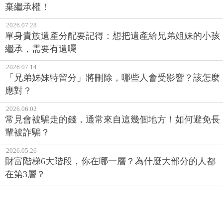
棄繼承權！
2026.07.28
單身貴族遺產分配要記得：想把遺產給兄弟姐妹的小孩
繼承，需要有遺囑
2026.07.14
「兄弟姊妹特留分」將刪除，哪些人會受影響？該怎麼
應對？
2026.06.02
常見會被騙走的錢，通常來自這幾個地方！如何避免長
輩被詐騙？
2026.05.26
財富階梯6大階段，你在哪一層？為什麼大部分的人都
在第3層？