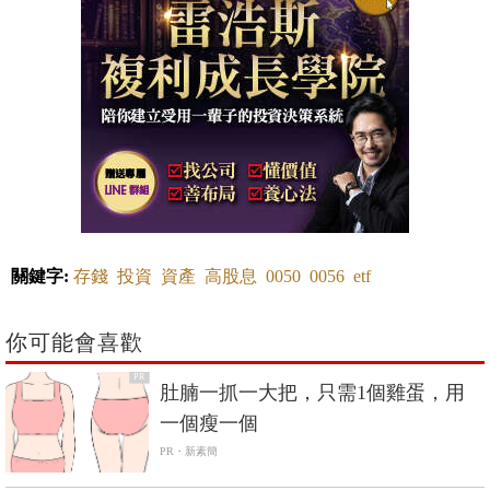
關鍵字:
存錢
投資
資產
高股息
0050
0056
etf
你可能會喜歡
PR
肚腩一抓一大把，只需1個雞蛋，用
一個瘦一個
PR・新素簡