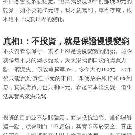
生自然會愈來愈穩定。但當我發現20年前那碗20元的
乾麵，如今要花45元時，我才意識到，單靠存錢，根
本追不上現實世界的變化。
真相1：不投資，就是保證慢慢變窮
不投資看似保守，實際上卻是慢慢變窮的開始。通膨
就像看不見的漏水龍頭，天天讓我們口袋的購買力一
點一滴流失。假設通膨率3%，你今天的100元，20年
後只能買到價值56元的東西。即使放在銀行領1%利
息，實質購買力也只剩69元。看起來本金沒變，但生
活其實愈來愈吃緊。
投資的目的並不是賭運氣，而是抵抗通膨。當你理解
這一點，就會明白「不虧錢」其實不等於安全。真正