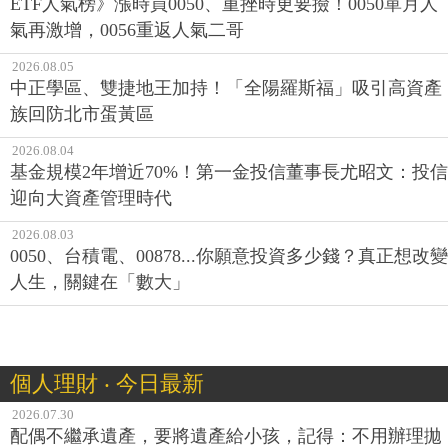
ETF人氣榜》漲時買0050、重挫時更要撿！0050單月人
氣再激增，0056重返人氣二哥
2026.08.05
中正學區、雙捷地王加持！「全陽羅斯福」吸引高資產
族回防北市蛋黃區
2026.08.04
基金規模2年增近70%！第一金投信董事長尤昭文：投信
迎向大資產管理時代
2026.08.03
0050、台積電、00878...你願意投資多少錢？真正想改變
人生，關鍵在「數大」
個人理財 ‧ 今日最新
2026.07.30
配偶不繼承遺產，要將遺產給小孩，記得：不用辦理拋