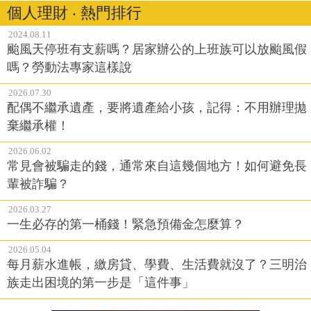
個人理財 ‧ 熱門排行
2024.08.11
颱風天停班有支薪嗎？居家辦公的上班族可以放颱風假
嗎？勞動法專家這樣說
2026.07.30
配偶不繼承遺產，要將遺產給小孩，記得：不用辦理拋
棄繼承權！
2026.06.02
常見會被騙走的錢，通常來自這幾個地方！如何避免長
輩被詐騙？
2026.03.27
一生必存的第一桶錢！緊急預備金怎麼算？
2026.05.04
每月薪水進帳，繳房貸、學費、生活費就沒了？三明治
族走出困境的第一步是「這件事」