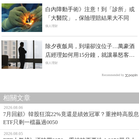
白內障動手術》注意！到「診所」或
「大醫院」，保險理賠結果大不同
個人理財
除夕夜飯局，到場卻沒位子…萬豪酒
店經理如何用15分鐘，就讓暴怒客人
開心坐定？
個人理財
Recommended by
相關文章
2026.08.06
7月回顧》韓股狂瀉22%竟還是績效冠軍？重挫時高股息
ETF只剩一檔贏過0050
2026.08.05