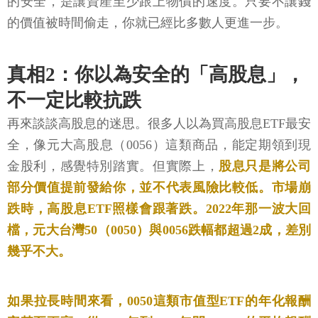
的安全，是讓資產至少跟上物價的速度。只要不讓錢
的價值被時間偷走，你就已經比多數人更進一步。
真相2：你以為安全的「高股息」，
不一定比較抗跌
再來談談高股息的迷思。很多人以為買高股息ETF最安
全，像元大高股息（0056）這類商品，能定期領到現
金股利，感覺特別踏實。但實際上，
股息只是將公司
部分價值提前發給你，並不代表風險比較低。市場崩
跌時，高股息ETF照樣會跟著跌。2022年那一波大回
檔，元大台灣50（0050）與0056跌幅都超過2成，差別
幾乎不大。
如果拉長時間來看，0050這類市值型ETF的年化報酬