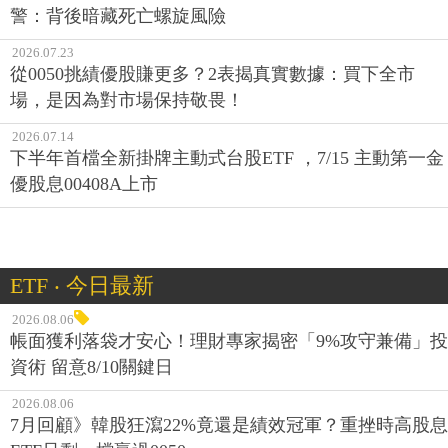
警：背後暗藏死亡螺旋風險
2026.07.23
從0050挑績優股賺更多？2表揭真實數據：買下全市
場，是因為對市場保持敬畏！
2026.07.14
下半年首檔全新掛牌主動式台股ETF ，7/15 主動第一金
優股息00408A上市
ETF ‧ 今日最新
2026.08.06
帳面獲利落袋才安心！理財專家揭密「9%攻守兼備」投
資術 留意8/10關鍵日
2026.08.06
7月回顧》韓股狂瀉22%竟還是績效冠軍？重挫時高股息