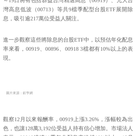
～19日將有包括群益台灣精選高息（00919）、元大台
灣高息低波（00713）等共9檔季配型台股ETF展開除
息，吸引逾217萬位受益人關注。
進一步觀察這些將除息的台股ETF中，以預估年化配息
率來看，00919、00896、00918 3檔都有10%以上的表
現。
圖片來源：鉅亨網
觀察12月以來報酬率，00919上漲3.26%，漲幅較為出
色，也讓128萬3,192位受益人持有信心增加。市場法人