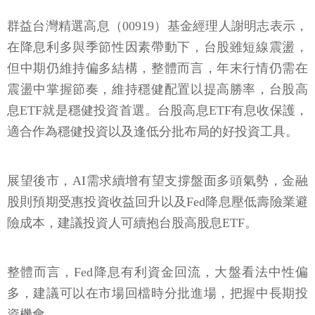
群益台灣精選高息（00919）基金經理人謝明志表示，
在降息利多與季節性因素帶動下，台股雖短線震盪，
但中期仍維持偏多結構，整體而言，年末行情仍需在
震盪中掌握節奏，維持穩健配置以提高勝率，台股高
息ETF就是穩健投資首選。台股高息ETF有息收保護，
適合作為穩健投資以及逢低分批布局的好投資工具。
展望後市，AI需求續增有望支撐盤面多頭氣勢，金融
股則預期受惠投資收益回升以及Fed降息壓低壽險業避
險成本，建議投資人可續抱台股高股息ETF。
整體而言，Fed降息有利資金回流，大盤看法中性偏
多，建議可以在市場回檔時分批進場，把握中長期投
資機會。