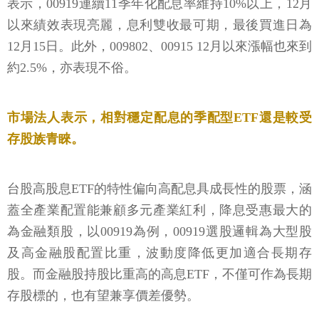
表示，00919連續11季年化配息率維持10%以上，12月
以來績效表現亮麗，息利雙收最可期，最後買進日為
12月15日。此外，009802、00915 12月以來漲幅也來到
約2.5%，亦表現不俗。
市場法人表示，相對穩定配息的季配型ETF還是較受
存股族青睞。
台股高股息ETF的特性偏向高配息具成長性的股票，涵
蓋全產業配置能兼顧多元產業紅利，降息受惠最大的
為金融類股，以00919為例，00919選股邏輯為大型股
及高金融股配置比重，波動度降低更加適合長期存
股。而金融股持股比重高的高息ETF，不僅可作為長期
存股標的，也有望兼享價差優勢。