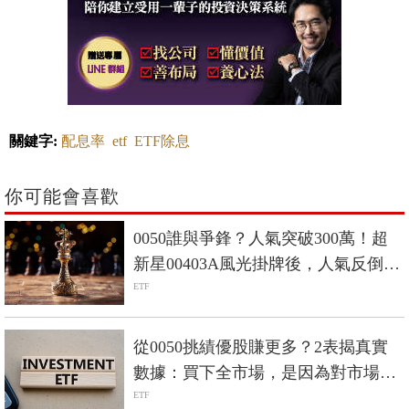
關鍵字:
配息率
etf
ETF除息
你可能會喜歡
0050誰與爭鋒？人氣突破300萬！超
新星00403A風光掛牌後，人氣反倒大
衰退？
ETF
從0050挑績優股賺更多？2表揭真實
數據：買下全市場，是因為對市場保
持敬畏！
ETF