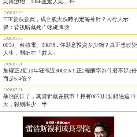
氣再激增，0056重返人氣二哥
2026.08.03
ETF愈跌愈買，成台股大跌時的定海神針？內行人示
警：背後暗藏死亡螺旋風險
2026.08.03
0050、台積電、00878...你願意投資多少錢？真正想改變
人生，關鍵在「數大」
2026.07.21
加權正2近10年狂漲近3000%！正2報酬率為什麼不是2倍
而是5.4倍？
2026.07.31
暴漲的日子，其實都藏在熊市！持有0050只要錯過這10
天，報酬率少一半