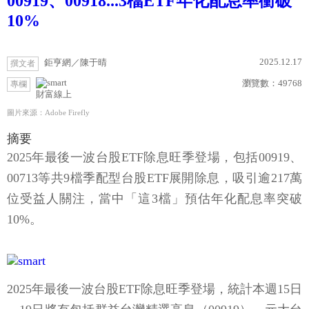
00919、00918...3檔ETF年化配息率衝破
10%
2025.12.17
鉅亨網／陳于晴
撰文者
瀏覽數：
49768
專欄
財富線上
圖片來源：Adobe Firefly
摘要
2025年最後一波台股ETF除息旺季登場，包括00919、
00713等共9檔季配型台股ETF展開除息，吸引逾217萬
位受益人關注，當中「這3檔」預估年化配息率突破
10%。
2025年最後一波台股ETF除息旺季登場，統計本週15日