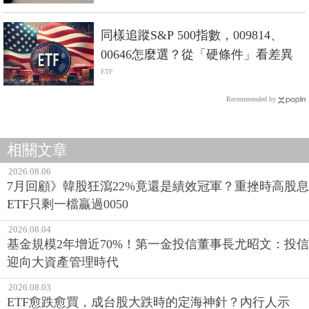
同樣追蹤S&P 500指數，009814、
00646怎麼選？從「硬條件」看差異
ETF
Recommended by
相關文章
2026.08.06
7月回顧》韓股狂瀉22%竟還是績效冠軍？重挫時高股息
ETF只剩一檔贏過0050
2026.08.04
基金規模2年增近70%！第一金投信董事長尤昭文：投信
迎向大資產管理時代
2026.08.03
ETF愈跌愈買，成台股大跌時的定海神針？內行人示