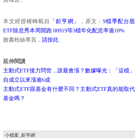
本文經授權轉載自
「鉅亨網」
，原文：
9檔季配台股
ETF除息秀本周開跑 00919等3檔年化配息率逾10%
臉書粉絲專頁，
請按此
延伸閱讀
主動式ETF接力問世，誰最會漲？數據曝光：「這檔」
自成立以來漲逾6成
主動式ETF跟基金有什麼不同？主動式ETF真的能取代
基金嗎？
小檔案_鉅亨網