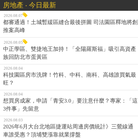
房地產 ‧ 今日最新
2026.08.07
都審通過！土城暫緩區縫合最後拼圖 司法園區釋地將創
推案高峰
2026.08.05
中正學區、雙捷地王加持！「全陽羅斯福」吸引高資產
族回防北市蛋黃區
2026.08.04
科技園區房市洗牌！竹科、中科、南科、高雄誰買氣最
旺？
2026.08.04
想買房成家，申請「青安3.0」要注意什麼？專家：「這
3件事」先留意
2026.08.03
2026年6月大台北地區捷運站周邊房價統計》三鶯線通
車誰受惠？頂埔雙漲靠就業撐盤