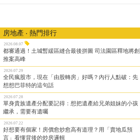
房地產 ‧ 熱門排行
2026.08.07
都審通過！土城暫緩區縫合最後拼圖 司法園區釋地將創
推案高峰
2026.07.29
全民瘋股市，現在「由股轉房」好嗎？內行人點破：先
想想巴菲特的這句話
2026.07.28
單身貴族遺產分配要記得：想把遺產給兄弟姐妹的小孩
繼承，需要有遺囑
2026.07.22
好想要有個家！房價愈炒愈高有道理？用「賣地瓜預
言」看懂背後的炒房邏輯