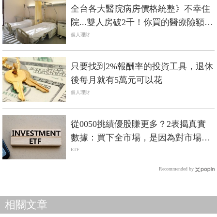
全台各大醫院病房價格統整》不幸住
院...雙人房破2千！你買的醫療險額度
夠賠嗎？
個人理財
只要找到2%報酬率的投資工具，退休
後每月就有5萬元可以花
個人理財
從0050挑績優股賺更多？2表揭真實
數據：買下全市場，是因為對市場保
持敬畏！
ETF
Recommended by
相關文章