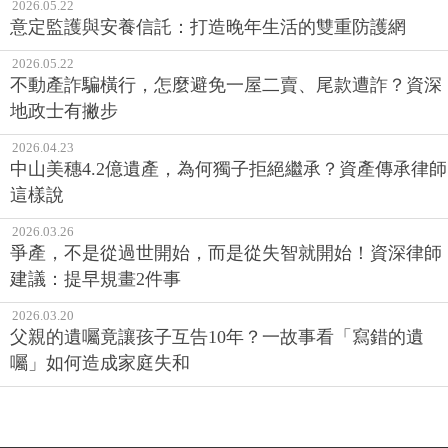
2026.05.22
意定監護與安養信託：打造晚年生活的雙重防護網
2026.05.22
不動產詐騙橫行，怎麼避免一屋二賣、尾款遭詐？資深
地政士有撇步
2026.04.23
中山美穗4.2億遺產，為何獨子拒絕繼承？資產傳承律師
這樣說
2026.03.26
爭產，不是從過世開始，而是從失智就開始！資深律師
建議：提早規畫2件事
2026.03.20
父親的遺囑竟讓孩子互告10年？一故事看「寫錯的遺
囑」如何造成家庭失和