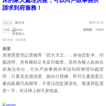
床的家人處理房產，可以向戶政事務所
請求到府服務！
2025.11.12
鄭文在
撰文者
瀏覽數：
76688
專欄
財富線上
圖片來源：達志影像
摘要
房屋買賣登記需備齊「四大天王」：身份證影本、印
鑑證明、所有權狀正本及印鑑章。若所有權人臥病在
床無法外出，可向戶政事務所申請到府辦理印鑑證
明，只要其意識清楚、能自行授權，即可立書面委託
書由親屬代為辦理，不需法院監護宣告。看護與監護
差一字，在法律上卻天差地遠。