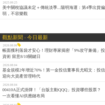
2025.09.25
美中關稅協議未定＋傳統淡季...陽明海運：第4季出貨偏
弱，不容樂觀
觀點新聞 ‧ 今日最新
2026.08.06
帳面獲利落袋才安心！理財專家揭密「9%攻守兼備」投
資術 留意8/10關鍵日
2026.08.04
基金規模2年增近70%！第一金投信董事長尤昭文：投信
迎向大資產管理時代
2026.08.04
00410A正式掛牌！「台版主動QQQ」投資哪些股票？
一次看懂AI供應鏈布局