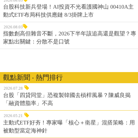
2026.08.03
台股科技新兵登場！AI投資不光看護國神山 00410A主
動式ETF布局科技供應鏈 8/3掛牌上市
2026.08.03
指數創高但雜音不斷，2026下半年該追高還是觀望？專
家點出關鍵：分散不是口號
觀點新聞 ‧ 熱門排行
2026.07.28
台股「四貸同堂」恐複製韓國去槓桿風暴？陳威良揭
「融資體脂率」不高
2026.05.21
主動式ETF好夯！專家曝「核心＋衛星」混搭策略：用
被動型當定海神針