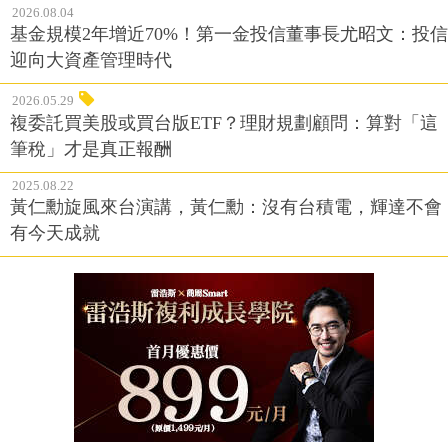
2026.08.04
基金規模2年增近70%！第一金投信董事長尤昭文：投信
迎向大資產管理時代
2026.05.29
複委託買美股或買台版ETF？理財規劃顧問：算對「這
筆稅」才是真正報酬
2025.08.22
黃仁勳旋風來台演講，黃仁勳：沒有台積電，輝達不會
有今天成就