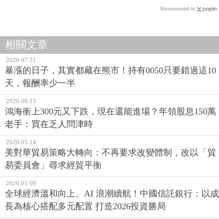
Recommended by
相關文章
2026.07.31
暴漲的日子，其實都藏在熊市！持有0050只要錯過這10
天，報酬率少一半
2026.06.15
鴻海衝上300元又下跌，現在還能進場？年領股息150萬
老手：買在乏人問津時
2026.05.14
美對華貿易策略大轉向：不再要求改變體制，改以「貿
易委員會」尋求經貿平衡
2026.01.09
全球經濟溫和向上、AI 浪潮續航！中國信託銀行：以成
長為核心搭配多元配置 打造2026投資勝局