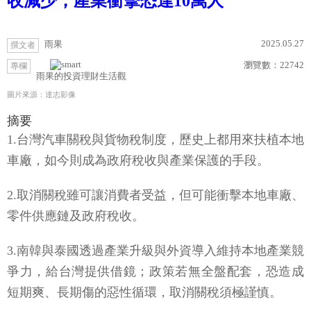
收減少，產業衝擊恐達10萬人
2025.05.27
雨果
撰文者
瀏覽數：
22742
專欄
雨果的投資理財生活觀
圖片來源：達志影像
摘要
1.台灣汽車關稅與貨物稅制度，歷史上都用來扶植本地
車廠，如今則成為政府稅收與產業保護的手段。
2.取消關稅雖可讓消費者受益，但可能衝擊本地車廠、
零件供應鏈及政府稅收。
3.南韓與泰國透過產業升級與外資導入維持本地產業競
爭力，給台灣提供借鏡；政策若無全盤配套，恐造成
短期爽、長期傷的惡性循環，取消關稅須極謹慎。