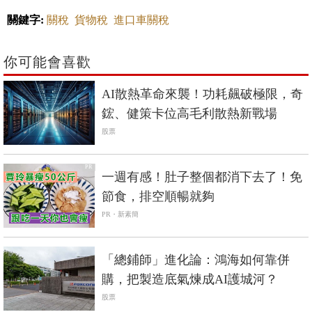
關鍵字:
關稅
貨物稅
進口車關稅
你可能會喜歡
AI散熱革命來襲！功耗飆破極限，奇
鋐、健策卡位高毛利散熱新戰場
股票
PR
一週有感！肚子整個都消下去了！免
節食，排空順暢就夠
PR・新素簡
「總鋪師」進化論：鴻海如何靠併
購，把製造底氣煉成AI護城河？
股票