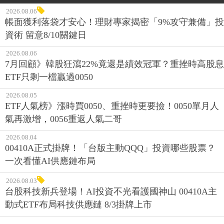
2026.08.06
帳面獲利落袋才安心！理財專家揭密「9%攻守兼備」投
資術 留意8/10關鍵日
2026.08.06
7月回顧》韓股狂瀉22%竟還是績效冠軍？重挫時高股息
ETF只剩一檔贏過0050
2026.08.05
ETF人氣榜》漲時買0050、重挫時更要撿！0050單月人
氣再激增，0056重返人氣二哥
2026.08.04
00410A正式掛牌！「台版主動QQQ」投資哪些股票？
一次看懂AI供應鏈布局
2026.08.03
台股科技新兵登場！AI投資不光看護國神山 00410A主
動式ETF布局科技供應鏈 8/3掛牌上市