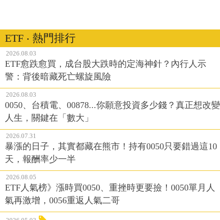
ETF ‧ 熱門排行
2026.08.03
ETF愈跌愈買，成台股大跌時的定海神針？內行人示
警：背後暗藏死亡螺旋風險
2026.08.03
0050、台積電、00878...你願意投資多少錢？真正想改變
人生，關鍵在「數大」
2026.07.31
暴漲的日子，其實都藏在熊市！持有0050只要錯過這10
天，報酬率少一半
2026.08.05
ETF人氣榜》漲時買0050、重挫時更要撿！0050單月人
氣再激增，0056重返人氣二哥