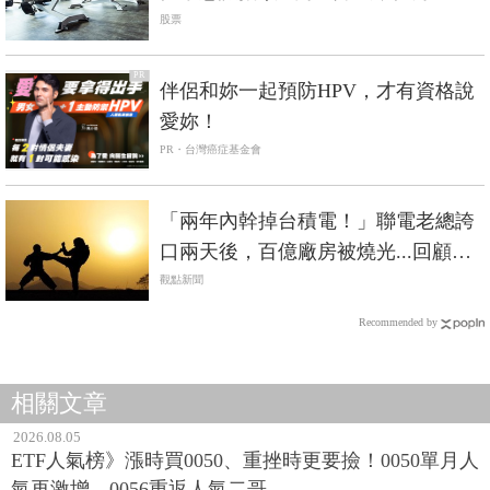
頭命運大不同？
股票
PR
伴侶和妳一起預防HPV，才有資格說
愛妳！
PR・台灣癌症基金會
「兩年內幹掉台積電！」聯電老總誇
口兩天後，百億廠房被燒光...回顧晶
圓雙雄的恩仇史
觀點新聞
Recommended by
相關文章
2026.08.05
ETF人氣榜》漲時買0050、重挫時更要撿！0050單月人
氣再激增，0056重返人氣二哥