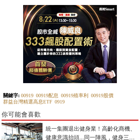
關鍵字:
00919
00919配息
00919殖率利
00919股價
群益台灣精選高息ETF
0919
你可能會喜歡
統一集團退出健身業！高齡化商機、
健康意識抬頭...同一陣風，健身三巨