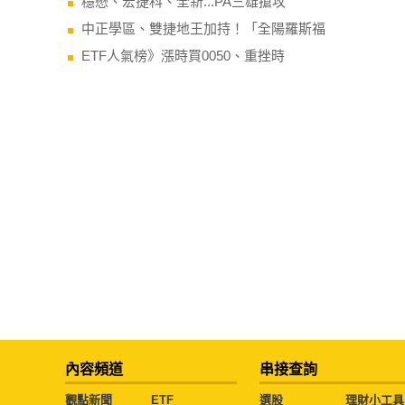
穩懋、宏捷科、全新...PA三雄搶攻
中正學區、雙捷地王加持！「全陽羅斯福
ETF人氣榜》漲時買0050、重挫時
內容頻道
串接查詢
觀點新聞
ETF
選股
理財小工具