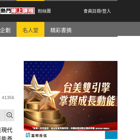
粉絲團
會員註冊
/
登入
企劃
名人堂
精彩書摘
41356
是現代
若能善