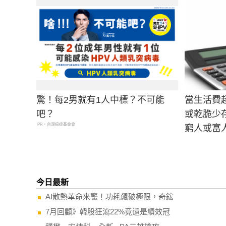
驚！每2男就有1人中標？不可能
當生活費
吧？
或乾脆少
PR・台灣癌症基金會
窮人或富
今日最新
AI散熱革命來襲！功耗飆破極限，奇鋐
7月回顧》韓股狂瀉22%竟還是績效冠