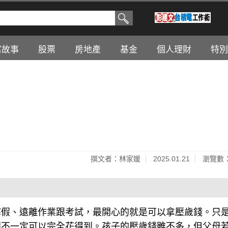
富故事
股票
房地產
基金
個人理財
特別
撰文者：林家媛
2025.01.21
瀏覽數：
寒假、遠離作業跟考試，最開心的就是可以拿壓歲錢。只
到不一定可以完全花得到。孩子的壓歲錢雖不多，但父母