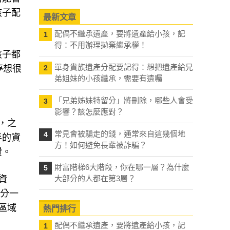
孩子配
最新文章
配偶不繼承遺產，要將遺產給小孩，記
1
得：不用辦理拋棄繼承權！
孩子都
單身貴族遺產分配要記得：想把遺產給兄
夢想很
2
弟姐妹的小孩繼承，需要有遺囑
「兄弟姊妹特留分」將刪除，哪些人會受
3
影響？該怎麼應對？
，之
常見會被騙走的錢，通常來自這幾個地
4
半的資
方！如何避免長輩被詐騙？
費。
財富階梯6大階段，你在哪一層？為什麼
5
資
大部分的人都在第3層？
各分一
區域
熱門排行
配偶不繼承遺產，要將遺產給小孩，記
1