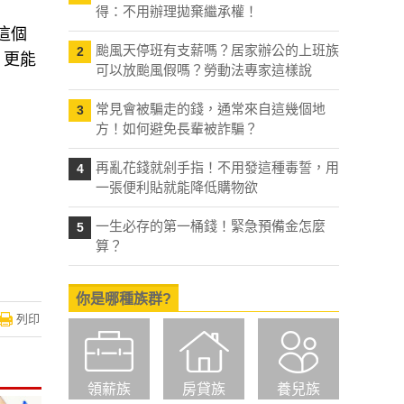
得：不用辦理拋棄繼承權！
這個
颱風天停班有支薪嗎？居家辦公的上班族
2
，更能
可以放颱風假嗎？勞動法專家這樣說
常見會被騙走的錢，通常來自這幾個地
3
方！如何避免長輩被詐騙？
再亂花錢就剁手指！不用發這種毒誓，用
4
一張便利貼就能降低購物欲
一生必存的第一桶錢！緊急預備金怎麼
5
算？
你是哪種族群?
列印
領薪族
房貸族
養兒族