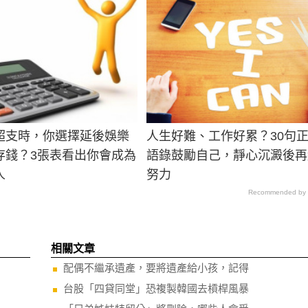
超支時，你選擇延後娛樂
人生好難、工作好累？30句
存錢？3張表看出你會成為
語錄鼓勵自己，靜心沉澱後再
人
努力
Recommended by
相關文章
配偶不繼承遺產，要將遺產給小孩，記得
台股「四貸同堂」恐複製韓國去槓桿風暴