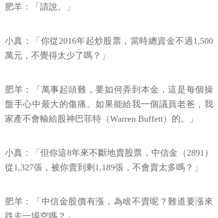
肥羊：「請說。」
小真：「你從2016年起炒股票，當時總資金不過1,500
萬元，不覺得太少了嗎？」
肥羊：「萬事起頭難，要如何弄到本金，這是每個操
盤手心中最大的傷痛。如果能給我一個議員老爸，我
家產不會輸給股神巴菲特（Warren Buffett）的。」
小真：「但你這8年來不斷地賣股票，中信金（2891）
從1,327張，被你賣到剩1,189張，不會賣太多嗎？」
肥羊：「中信金股價有漲，為啥不賣呢？難道要漲來
跌去一場空嗎？」