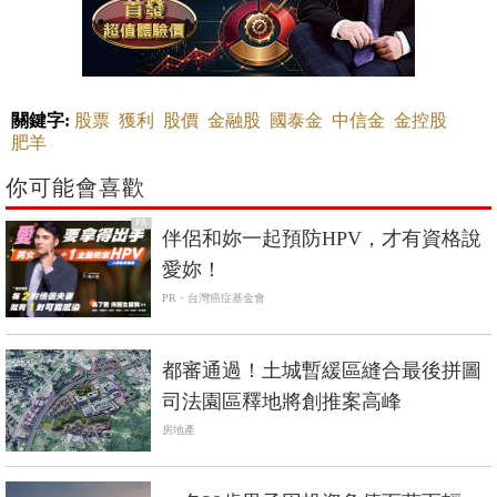
關鍵字:
股票
獲利
股價
金融股
國泰金
中信金
金控股
肥羊
你可能會喜歡
PR
伴侶和妳一起預防HPV，才有資格說
愛妳！
PR・台灣癌症基金會
都審通過！土城暫緩區縫合最後拼圖
司法園區釋地將創推案高峰
房地產