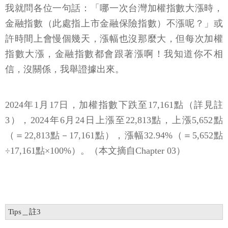
我就問各位一句話：「哪一次台灣加權指數大漲時，
金融指數（此處指上市金融保險指數）不漲呢？」或
許時間上會慢個幾天，漲幅也沒那麼大，但每次加權
指數大漲，金融指數都會跟著漲啊！我知道你不相
信，沒關係，我舉證據出來。
2024年1月17日，加權指數下跌至17,161點（詳見註
3），2024年6月24日上漲至22,813點，上漲5,652點
（＝22,813點－17,161點），漲幅32.94%（＝5,652點
÷17,161點×100%）。（本文摘自Chapter 03）
Tips＿註3