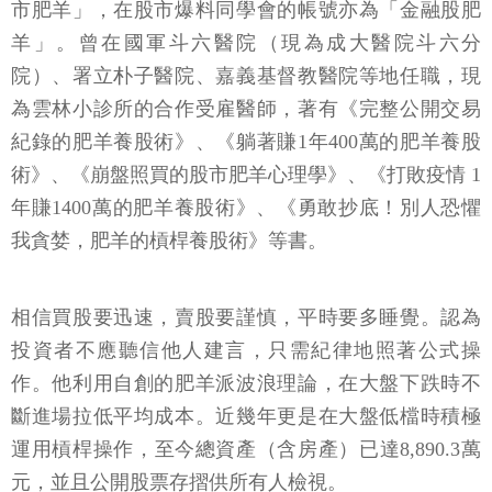
市肥羊」，在股市爆料同學會的帳號亦為「金融股肥
羊」。曾在國軍斗六醫院（現為成大醫院斗六分
院）、署立朴子醫院、嘉義基督教醫院等地任職，現
為雲林小診所的合作受雇醫師，著有《完整公開交易
紀錄的肥羊養股術》、《躺著賺1年400萬的肥羊養股
術》、《崩盤照買的股市肥羊心理學》、《打敗疫情 1
年賺1400萬的肥羊養股術》、《勇敢抄底！別人恐懼
我貪婪，肥羊的槓桿養股術》等書。
相信買股要迅速，賣股要謹慎，平時要多睡覺。認為
投資者不應聽信他人建言，只需紀律地照著公式操
作。他利用自創的肥羊派波浪理論，在大盤下跌時不
斷進場拉低平均成本。近幾年更是在大盤低檔時積極
運用槓桿操作，至今總資產（含房產）已達8,890.3萬
元，並且公開股票存摺供所有人檢視。