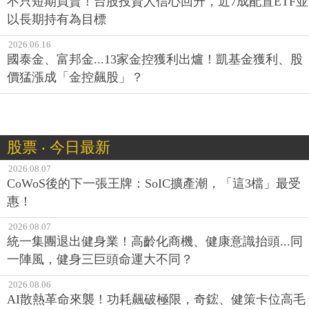
不只短期買賣！台股投資人信心回升，近7成配置ETF並
以長期持有為目標
2026.06.16
國泰金、富邦金...13家金控獲利出爐！凱基金獲利、股
價猛漲成「金控飆股」？
股票 ‧ 今日最新
2026.08.07
CoWoS後的下一張王牌：SoIC擴產潮，「這3檔」最受
惠！
2026.08.07
統一集團退出健身業！高齡化商機、健康意識抬頭...同
一陣風，健身三巨頭命運大不同？
2026.08.06
AI散熱革命來襲！功耗飆破極限，奇鋐、健策卡位高毛