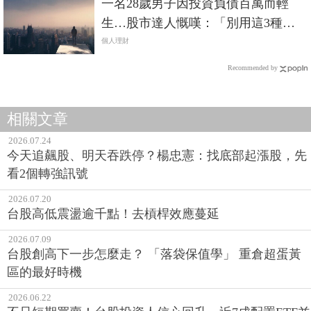
一名28歲男子因投資負債百萬而輕
生…股市達人慨嘆：「別用這3種方
式做股票！」
個人理財
Recommended by
相關文章
2026.07.24
今天追飆股、明天吞跌停？楊忠憲：找底部起漲股，先
看2個轉強訊號
2026.07.20
台股高低震盪逾千點！去槓桿效應蔓延
2026.07.09
台股創高下一步怎麼走？ 「落袋保值學」 重倉超蛋黃
區的最好時機
2026.06.22