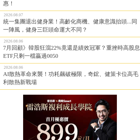
惠！
2026.08.07
統一集團退出健身業！高齡化商機、健康意識抬頭...同
一陣風，健身三巨頭命運大不同？
2026.08.06
7月回顧》韓股狂瀉22%竟還是績效冠軍？重挫時高股息
ETF只剩一檔贏過0050
2026.08.06
AI散熱革命來襲！功耗飆破極限，奇鋐、健策卡位高毛
利散熱新戰場