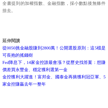
全書提到的加權指數、金融指數，採小數點後無條件
捨去。
延伸閱讀
從0050挑金融股賺到2800萬！公開選股原則：這5檔是
可長抱的搖錢樹
Fed降息下，14家金控誰最會漲？從歷史找答案：想賺
價差買永豐金、穩定獲利選第一金
金控獲利大躍進！富邦金、國泰金再摘獲利冠亞軍、5
家金控賺贏去年一整年