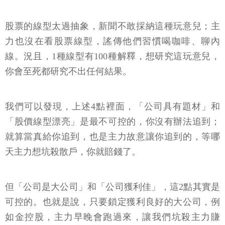
股票的線型太過抽象，新聞不敢採納這種玩意兒；主
力也沒在看股票線型，謠傳他們習慣喝咖啡、聊內
線。況且，1種線型有100種解釋，想研究這玩意兒，
你會至死都研究不出任何結果。
我們可以發現，上述4點裡面，「公司具有題材」和
「股價線型漂亮」是最不可控的，你沒有辦法追到；
就算當真給你追到，也是主力故意讓你追到的，等哪
天主力想坑殺散戶，你就賠錢了。
但「公司是大公司」和「公司獲利佳」，這2點其實是
可控的。也就是說，只要鎖定獲利良好的大公司，例
如金控股，主力早晚會跑過來，讓我們坑殺主力賺