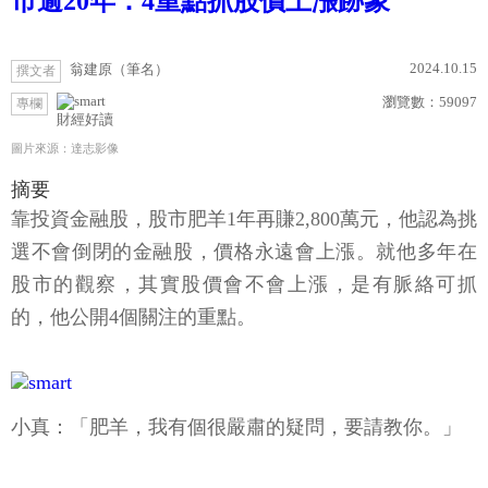
市逾20年：4重點抓股價上漲跡象
2024.10.15
翁建原（筆名）
撰文者
瀏覽數：
59097
專欄
財經好讀
圖片來源：達志影像
摘要
靠投資金融股，股市肥羊1年再賺2,800萬元，他認為挑
選不會倒閉的金融股，價格永遠會上漲。就他多年在
股市的觀察，其實股價會不會上漲，是有脈絡可抓
的，他公開4個關注的重點。
小真：「肥羊，我有個很嚴肅的疑問，要請教你。」