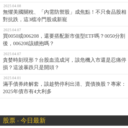
2025.04.08
無懼美國關稅、「內需防禦股」成焦點！不只食品股相
對抗跌，這3檔冷門股成新寵
2025.04.07
買0050或006208，還要搭配新市值型ETF嗎？0050分割
後，006208該續抱嗎？
2025.04.07
貪婪時刻現形？台股血流成河，該危機入市還是忍痛停
損？這波暴跌只是開頭？
2025.04.01
滿手債券終解套，該趁勢停利出清、賣債換股？專家：
2025年債市有4大利多
股票 ‧ 今日最新