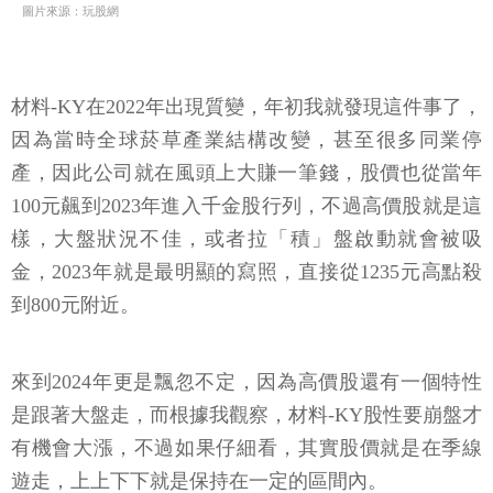
圖片來源：玩股網
材料-KY在2022年出現質變，年初我就發現這件事了，
因為當時全球菸草產業結構改變，甚至很多同業停
產，因此公司就在風頭上大賺一筆錢，股價也從當年
100元飆到2023年進入千金股行列，不過高價股就是這
樣，大盤狀況不佳，或者拉「積」盤啟動就會被吸
金，2023年就是最明顯的寫照，直接從1235元高點殺
到800元附近。
來到2024年更是飄忽不定，因為高價股還有一個特性
是跟著大盤走，而根據我觀察，材料-KY股性要崩盤才
有機會大漲，不過如果仔細看，其實股價就是在季線
遊走，上上下下就是保持在一定的區間內。