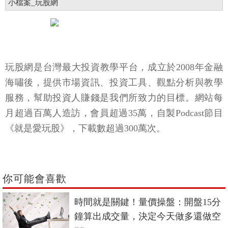
小檔案_玩股網
玩股網是台灣最大投資教學平台，成立於2008年金融
海嘯後，提供市場資訊、投資工具、觀點分析與教學
服務，幫助投資人賺錢是我們所致力的目標。網站每
月超過百萬人造訪，會員超過35萬，自製Podcast節目
《就是愛玩股》，下載數超過300萬次。
你可能會喜歡
時間就是關鍵！量價操盤：開盤15分
鐘算出成交量，決定今天做多還做空