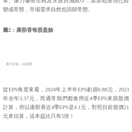
罩、康乃馨衛生棉及水寶貝濕紙巾，當新冠疫情已經
變成常態，市場需求自然也回歸常態。
圖2：康那香每股盈餘
圖片來源：玩股網
從EPS角度來看，2024年上半年EPS虧損0.88元，2023
年全年3.37元，而通常我們都會用近4季EPS來跟股價
計算，所以康那香近4季EPS是4.1元，對照目前股價21
元來估算，這本益比只有5倍！