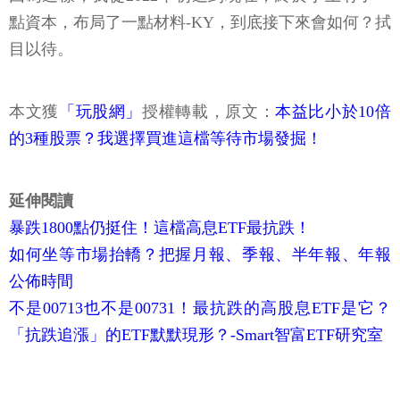
點資本，布局了一點材料-KY，到底接下來會如何？拭
目以待。
本文獲
「玩股網」
授權轉載，原文：
本益比小於10倍
的3種股票？我選擇買進這檔等待市場發掘！
延伸閱讀
暴跌1800點仍挺住！這檔高息ETF最抗跌！
如何坐等市場抬轎？把握月報、季報、半年報、年報
公佈時間
不是00713也不是00731！最抗跌的高股息ETF是它？
「抗跌追漲」的ETF默默現形？-Smart智富ETF研究室