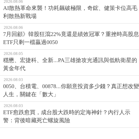
2026.08.06
AI散熱革命來襲！功耗飆破極限，奇鋐、健策卡位高毛
利散熱新戰場
2026.08.06
7月回顧》韓股狂瀉22%竟還是績效冠軍？重挫時高股息
ETF只剩一檔贏過0050
2026.08.05
穩懋、宏捷科、全新...PA三雄搶攻光通訊與低軌衛星的
黃金年代
2026.08.03
0050、台積電、00878...你願意投資多少錢？真正想改變
人生，關鍵在「數大」
2026.08.03
ETF愈跌愈買，成台股大跌時的定海神針？內行人示
警：背後暗藏死亡螺旋風險