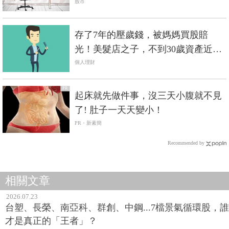
股市
存了7年的壓歲錢，被媽媽買股賠
光！美髮店之子，不到30歲資產近百
萬
個人理財
PR
起床就先做件事，沒三天小腹就不見
了! 肚子一天天變小！
PR・新素簡
Recommended by
相關文章
2026.07.23
台塑、長榮、南亞科、群創、中鋼...7檔景氣循環股，誰
才是真正的「王者」？