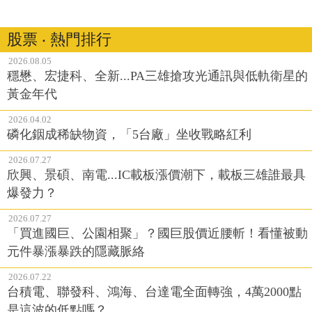
股票 ‧ 熱門排行
2026.08.05
穩懋、宏捷科、全新...PA三雄搶攻光通訊與低軌衛星的
黃金年代
2026.04.02
磷化銦成稀缺物資，「5台廠」坐收戰略紅利
2026.07.27
欣興、景碩、南電...IC載板漲價潮下，載板三雄誰最具
爆發力？
2026.07.27
「買進國巨、公園相聚」？國巨股價近腰斬！看懂被動
元件暴漲暴跌的隱藏脈絡
2026.07.22
台積電、聯發科、鴻海、台達電全面轉強，4萬2000點
是這波的低點嗎？