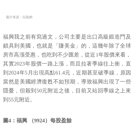
圖片來源：玩股網
福興我之前有寫過文，公司主要是出口高級鍛造門及
鎖具到美國，也就是「賺美金」的，這幾年除了全球
房市高漲受惠，也吃到不少匯差，從近1年股價來看，
其實2023年股價一路上漲，而且拉著季線往上衝，直
到2024年5月出現高點61.4元，近期甚至破季線，原因
當然是美國經濟復甦不如預期，導致福興出現了一些
隱憂，但殺到50元附近之後，目前又站回季線之上來
到55元附近。
圖4：福興 （9924）每股盈餘