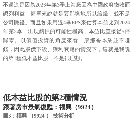
不過這是因為2023年第3季上海廠因為中國政府徵收而
認列利益，簡單來說就是要那塊地所以給錢，並不是
公司賺錢。而且如果用近4季EPS來估算本益比到2024
年第3季，出現虧損的可能性極高，本益比直接從5倍
歸零。以價值投資的角度來看，康那香本業並不賺
錢，因此股價下殺、獲利衰退的情況下，這就是我說
的第1種低本益比股，不是很理想。
低本益比股的第2種情況
跟著房市景氣復甦：福興（9924）
圖3：福興 （9924 ） 技術分析