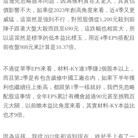
這邊先忽略股本問題，因為獲利實在太驚人，其實估
價影響不大，如果從2023年創高角度來看，近4季又更
威猛，這當然是強到不行，對照股價從1,200元殺到前
陣子跟著大盤大殺而跌至690元，這跌幅也相當大，所
以這當然是標準的低本益比樸玉，用近4季EPS搭配目
前收盤908元來計算是10.37倍。
不過從單季EPS來看，材料-KY連3季賺2個股本以上，
而且第2季是有包含歲修中國工廠在內，如果下半年獲
利也繼續往上衝高，都跟第1季一樣就好，我們先忽略
配股這事情，全年EPS累計有機會超過90元甚至挑戰百
元大關，以前瞻本益比角度來看，其實材料-KY本益比
也才9倍。
因為這樣，我從2022年初追到現在，終於手上有了一