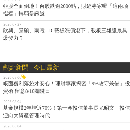
亞股全面倒地！台股跌逾2000點，財經專家曝「這兩項
指標」轉弱是訊號
2026.07.27
欣興、景碩、南電...IC載板漲價潮下，載板三雄誰最具
爆發力？
觀點新聞 ‧ 今日最新
2026.08.06
帳面獲利落袋才安心！理財專家揭密「9%攻守兼備」投
資術 留意8/10關鍵日
2026.08.04
基金規模2年增近70%！第一金投信董事長尤昭文：投信
迎向大資產管理時代
2026.08.04