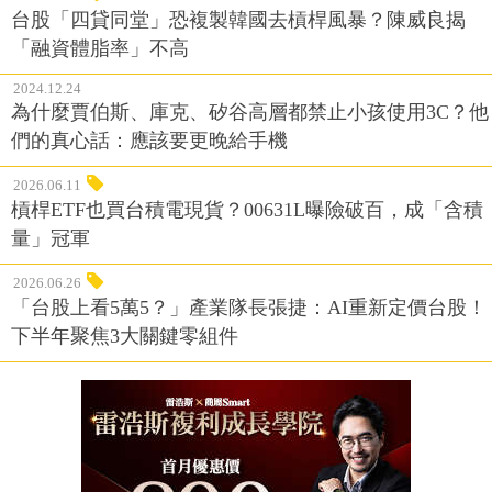
台股「四貸同堂」恐複製韓國去槓桿風暴？陳威良揭
「融資體脂率」不高
2024.12.24
為什麼賈伯斯、庫克、矽谷高層都禁止小孩使用3C？他
們的真心話：應該要更晚給手機
2026.06.11
槓桿ETF也買台積電現貨？00631L曝險破百，成「含積
量」冠軍
2026.06.26
「台股上看5萬5？」產業隊長張捷：AI重新定價台股！
下半年聚焦3大關鍵零組件