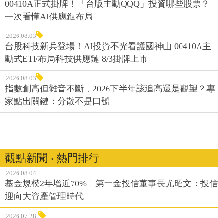
00410A正式掛牌！「台版主動QQQ」投資哪些股票？
一次看懂AI供應鏈布局
2026.08.03
台股科技新兵登場！AI投資不光看護國神山 00410A主
動式ETF布局科技供應鏈 8/3掛牌上市
2026.08.03
指數創高但雜音不斷，2026下半年該追高還是觀望？專
家點出關鍵：分散不是口號
觀點新聞 ‧ 熱門排行
2026.08.04
基金規模2年增近70%！第一金投信董事長尤昭文：投信
迎向大資產管理時代
2026.07.28