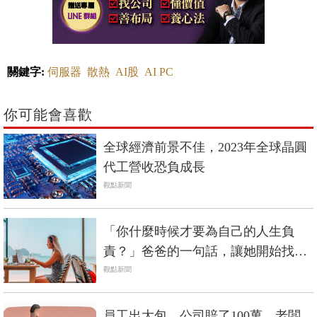
關鍵字:
伺服器
散熱
AI股
AI PC
你可能會喜歡
全球經濟前景不佳，2023年全球晶圓
代工營收恐負成長
觀點新聞
「你什麼時候才要為自己的人生負
責？」爸爸的一句話，讓她開始找尋
生活意義…人氣Podcast主持人：承認
觀點新聞
和面對就是負責的開始
員工出大包，公司賠了100萬，老闆