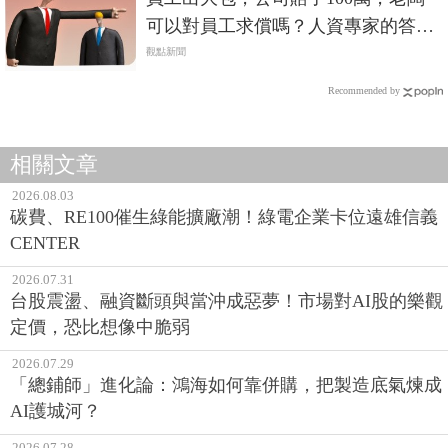
可以對員工求償嗎？人資專家的答案
是⋯
觀點新聞
Recommended by
相關文章
2026.08.03
碳費、RE100催生綠能擴廠潮！綠電企業卡位遠雄信義
CENTER
2026.07.31
台股震盪、融資斷頭與當沖成惡夢！市場對AI股的樂觀
定價，恐比想像中脆弱
2026.07.29
「總鋪師」進化論：鴻海如何靠併購，把製造底氣煉成
AI護城河？
2026.07.28