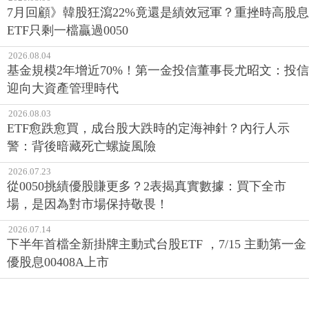
7月回顧》韓股狂瀉22%竟還是績效冠軍？重挫時高股息
ETF只剩一檔贏過0050
2026.08.04
基金規模2年增近70%！第一金投信董事長尤昭文：投信
迎向大資產管理時代
2026.08.03
ETF愈跌愈買，成台股大跌時的定海神針？內行人示
警：背後暗藏死亡螺旋風險
2026.07.23
從0050挑績優股賺更多？2表揭真實數據：買下全市
場，是因為對市場保持敬畏！
2026.07.14
下半年首檔全新掛牌主動式台股ETF ，7/15 主動第一金
優股息00408A上市