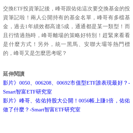
交換ETF投資筆記後，峰哥跟佑佑這次要交換基金的投
資筆記啦！兩人公開持有的基金名單，峰哥有多檔基
金，過去1年績效都高達5成，通通都是某一類型！而
且行情過熱時，峰哥離場的策略好特別！趕緊來看看
是什麼方式！另外，統一黑馬、安聯大壩等熱門標
的，峰哥又是怎麼思考呢？
延伸閱讀
影片》0050、006208、00692市值型ETF誰表現最好？-
Smart智富ETF研究室
影片》峰哥、佑佑持股大公開！0056帳上賺1倍，佑佑
做了什麼？-Smart智富ETF研究室