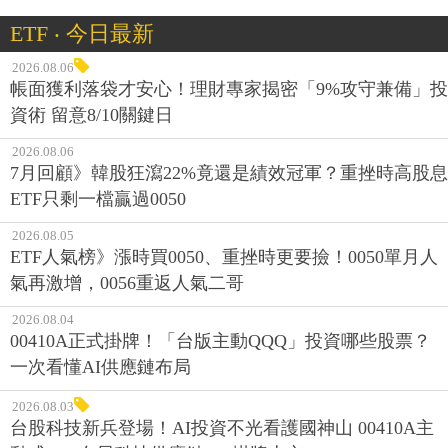
ETF ‧ 今日最新
2026.08.06
帳面獲利落袋才安心！理財專家揭密「9%攻守兼備」投
資術 留意8/10關鍵日
2026.08.06
7月回顧》韓股狂瀉22%竟還是績效冠軍？重挫時高股息
ETF只剩一檔贏過0050
2026.08.05
ETF人氣榜》漲時買0050、重挫時更要撿！0050單月人
氣再激增，0056重返人氣二哥
2026.08.04
00410A正式掛牌！「台版主動QQQ」投資哪些股票？
一次看懂AI供應鏈布局
2026.08.03
台股科技新兵登場！AI投資不光看護國神山 00410A主