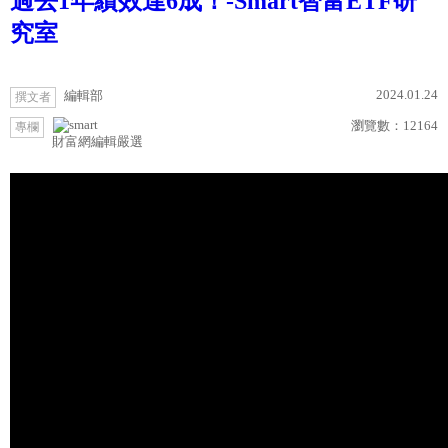
過去1年績效達6成！-Smart智富ETF研
究室
2024.01.24
編輯部
撰文者
瀏覽數：
12164
專欄
財富網編輯嚴選