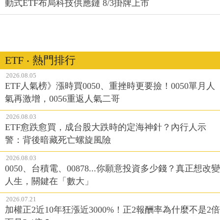
動式ETF布局科技供應鏈 8/3掛牌上市
ETF ‧ 熱門排行
2026.08.05
ETF人氣榜》漲時買0050、重挫時更要撿！0050單月人
氣再激增，0056重返人氣二哥
2026.08.03
ETF愈跌愈買，成台股大跌時的定海神針？內行人示
警：背後暗藏死亡螺旋風險
2026.08.03
0050、台積電、00878...你願意投資多少錢？真正想改變
人生，關鍵在「數大」
2026.07.21
加權正2近10年狂漲近3000%！正2報酬率為什麼不是2倍