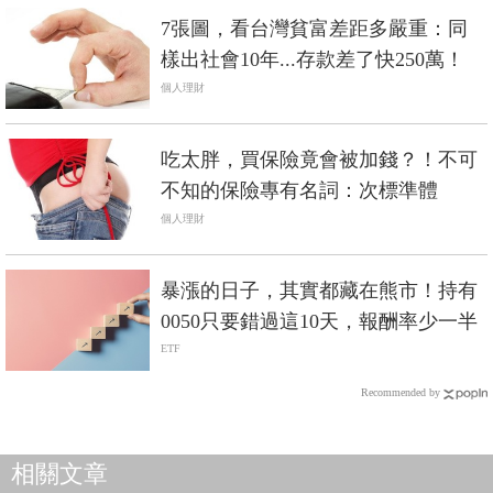
7張圖，看台灣貧富差距多嚴重：同
樣出社會10年...存款差了快250萬！
個人理財
吃太胖，買保險竟會被加錢？！不可
不知的保險專有名詞：次標準體
個人理財
暴漲的日子，其實都藏在熊市！持有
0050只要錯過這10天，報酬率少一半
ETF
Recommended by
相關文章