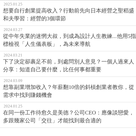
2025.01.25
想要自行創業提高收入？行動前先向日本經營之聖稻盛
和夫學習：經營的3個環節
2024.03.27
從中年失業的迷惘大叔，到成為設計人生教練...他用5指
標檢視「人生儀表板」，為未來導航
2024.03.21
下了決定卻裹足不前，到處問別人意見？一個人過來人
分享：知道自己要什麼，比任何事都重要
2024.03.09
想靠副業增加收入？年薪翻10倍的斜槓創業者教你，從
需求中找到賺錢機會
2024.01.25
在同一份工作待愈久是美德？公司CEO：應像談戀愛，
多跟幾家公司「交往」才能找到最合適的