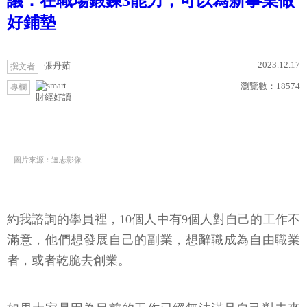
議：在職場鍛鍊3能力，可以為新事業做
好鋪墊
2023.12.17
張丹茹
撰文者
瀏覽數：
18574
專欄
財經好讀
圖片來源：達志影像
約我諮詢的學員裡，10個人中有9個人對自己的工作不
滿意，他們想發展自己的副業，想辭職成為自由職業
者，或者乾脆去創業。