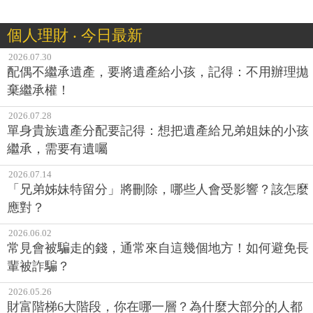
個人理財 ‧ 今日最新
2026.07.30
配偶不繼承遺產，要將遺產給小孩，記得：不用辦理拋
棄繼承權！
2026.07.28
單身貴族遺產分配要記得：想把遺產給兄弟姐妹的小孩
繼承，需要有遺囑
2026.07.14
「兄弟姊妹特留分」將刪除，哪些人會受影響？該怎麼
應對？
2026.06.02
常見會被騙走的錢，通常來自這幾個地方！如何避免長
輩被詐騙？
2026.05.26
財富階梯6大階段，你在哪一層？為什麼大部分的人都