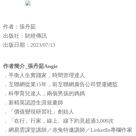
作者：張丹茹
出版社：財經傳訊
出版日期：2023/07/13
作者簡介_張丹茹Angie
．平衡人生實踐家，時間管理達人
．互聯網從業15年，前互聯網廣告公司營運總監
．科學育兒達人，兩個男孩的媽媽
．新精英認證生涯規畫師
．「價值變現研習社」創始人
．「在行」行家，線上、線下約見超過3,000次
．網易雲課堂講師／赤兔特邀講師／LinkedIn專欄作家