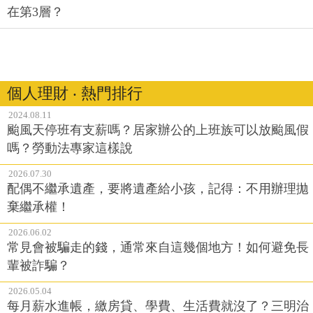
在第3層？
個人理財 ‧ 熱門排行
2024.08.11
颱風天停班有支薪嗎？居家辦公的上班族可以放颱風假
嗎？勞動法專家這樣說
2026.07.30
配偶不繼承遺產，要將遺產給小孩，記得：不用辦理拋
棄繼承權！
2026.06.02
常見會被騙走的錢，通常來自這幾個地方！如何避免長
輩被詐騙？
2026.05.04
每月薪水進帳，繳房貸、學費、生活費就沒了？三明治