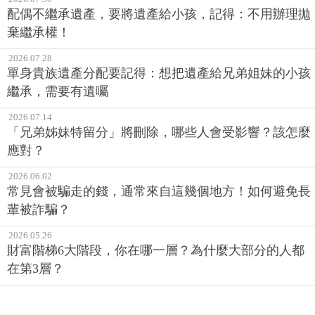
配偶不繼承遺產，要將遺產給小孩，記得：不用辦理拋
棄繼承權！
2026.07.28
單身貴族遺產分配要記得：想把遺產給兄弟姐妹的小孩
繼承，需要有遺囑
2026.07.14
「兄弟姊妹特留分」將刪除，哪些人會受影響？該怎麼
應對？
2026.06.02
常見會被騙走的錢，通常來自這幾個地方！如何避免長
輩被詐騙？
2026.05.26
財富階梯6大階段，你在哪一層？為什麼大部分的人都
在第3層？