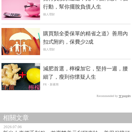
行動，幫你擺脫負債人生
個人理財
購買類全委保單的精省之道》善用內
扣式附約，保費少2成
個人理財
PR
減肥首選，檸檬加它，堅持一週，腰
細了，瘦到你懷疑人生
PR・新素簡
Recommended by
相關文章
2026.07.06