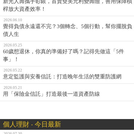
新光人壽攜手彰銀，首賣雙美元利變壽險，善用保障槓
桿放大資產效率！
2026.06.10
覺得負債永遠還不完？3個轉念、5個行動，幫你擺脫負
債人生
2026.05.25
60歲想退休，你真的準備好了嗎？記得先做這「5件
事」！
2026.05.22
意定監護與安養信託：打造晚年生活的雙重防護網
2026.05.21
用「保險金信託」打造最後一道資產防線
個人理財 ‧ 今日最新
2026.07.30