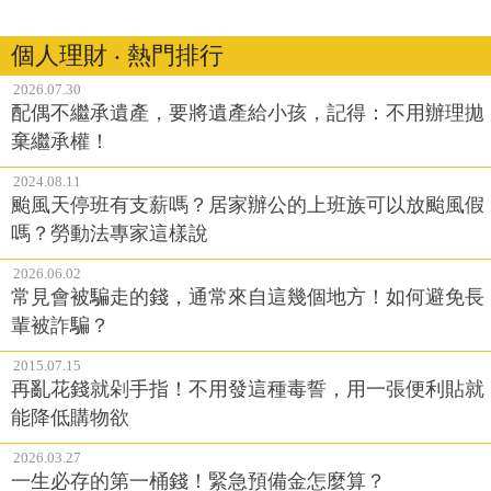
個人理財 ‧ 熱門排行
2026.07.30
配偶不繼承遺產，要將遺產給小孩，記得：不用辦理拋
棄繼承權！
2024.08.11
颱風天停班有支薪嗎？居家辦公的上班族可以放颱風假
嗎？勞動法專家這樣說
2026.06.02
常見會被騙走的錢，通常來自這幾個地方！如何避免長
輩被詐騙？
2015.07.15
再亂花錢就剁手指！不用發這種毒誓，用一張便利貼就
能降低購物欲
2026.03.27
一生必存的第一桶錢！緊急預備金怎麼算？