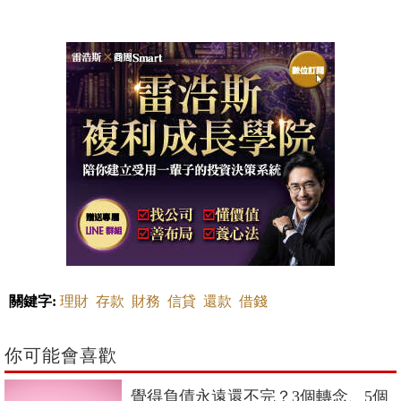
關鍵字:
理財
存款
財務
信貸
還款
借錢
你可能會喜歡
覺得負債永遠還不完？3個轉念、5個