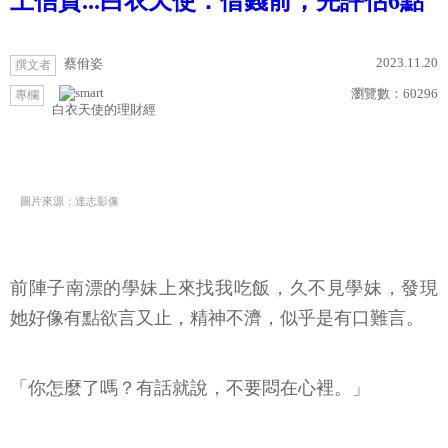
上信貸...白衣天使：借錢前，先評估6點
2023.11.20
蔡佾姿
撰文者
瀏覽數：
60296
專欄
白衣天使的理財經
圖片來源：達志影像
前陣子南漂的學妹上來找我吃飯，久不見學妹，發現
她好像有點欲言又止，精神不濟，似乎是有口難言。
「你怎麼了嗎？有話就說，不要悶在心裡。」