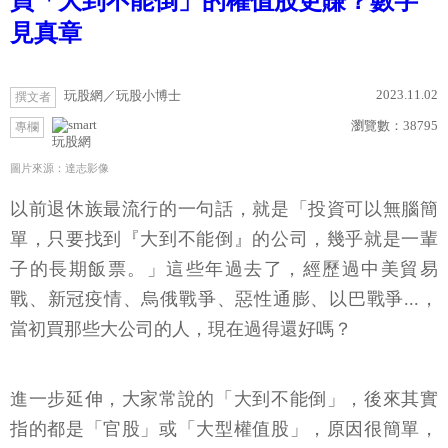
買「大到不能倒」的權值股更賺？數字
見真章
2023.11.02
玩股網／玩股小博士
撰文者
瀏覽數：
38795
專欄
玩股網
圖片來源：達志影像
以前退休族最流行的一句話，就是「投資可以無腦簡
單，只要找到『大到不能倒』的公司，幾乎就是一輩
子的長期飯票。」這些年過去了，經歷過中美貿易
戰、新冠疫情、烏俄戰爭、惡性通膨、以巴戰爭...，
當初買那些大公司的人，現在過得還好嗎？
進一步延伸，大家常說的「大到不能倒」，後來其實
指的都是「官股」或「大型權值股」，原因很簡單，