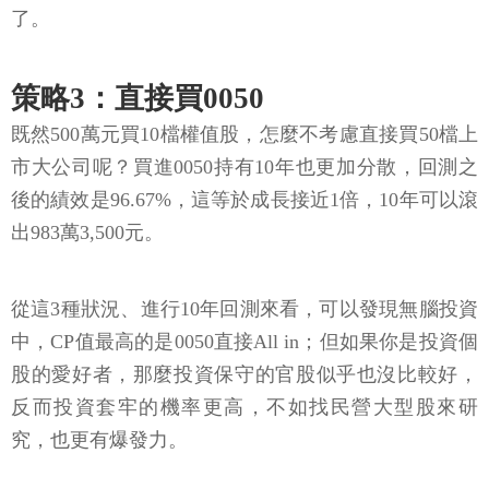
了。
策略3：直接買0050
既然500萬元買10檔權值股，怎麼不考慮直接買50檔上
市大公司呢？買進0050持有10年也更加分散，回測之
後的績效是96.67%，這等於成長接近1倍，10年可以滾
出983萬3,500元。
從這3種狀況、進行10年回測來看，可以發現無腦投資
中，CP值最高的是0050直接All in；但如果你是投資個
股的愛好者，那麼投資保守的官股似乎也沒比較好，
反而投資套牢的機率更高，不如找民營大型股來研
究，也更有爆發力。