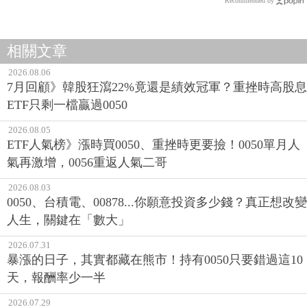
Recommended by
相關文章
2026.08.06
7月回顧》韓股狂瀉22%竟還是績效冠軍？重挫時高股息
ETF只剩一檔贏過0050
2026.08.05
ETF人氣榜》漲時買0050、重挫時更要撿！0050單月人
氣再激增，0056重返人氣二哥
2026.08.03
0050、台積電、00878...你願意投資多少錢？真正想改變
人生，關鍵在「數大」
2026.07.31
暴漲的日子，其實都藏在熊市！持有0050只要錯過這10
天，報酬率少一半
2026.07.29