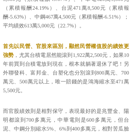
（累積報酬24.19%）、台泥471萬8,500元（累積報
酬-5.63%）、中鋼467萬4,500元（累積報酬-6.51%）；
平均績效613萬5,000元（22.7%）。
首先以民營、官股來區別，顯然民營權值股的績效更
強勢
，尤其台積電居然能滾到1,922萬2,500元，如果10
年前買到台積電放到現在，根本就躺著退休了吧！另
外聯發科、富邦金、台塑化也分別滾到800萬元、700
萬元、500萬元以上，唯一賠錢的是鴻海縮水至471萬
5,500元。
而官股績效則是相對保守，表現最好的是兆豐金、陽
明都滾到700多萬元，中華電則是600多萬元，但台
泥、中鋼分別縮水5%、6%到400多萬元，相對苦瓜臉