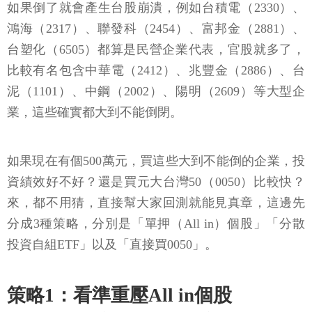
如果倒了就會產生台股崩潰，例如台積電（2330）、
鴻海（2317）、聯發科（2454）、富邦金（2881）、
台塑化（6505）都算是民營企業代表，官股就多了，
比較有名包含中華電（2412）、兆豐金（2886）、台
泥（1101）、中鋼（2002）、陽明（2609）等大型企
業，這些確實都大到不能倒閉。
如果現在有個500萬元，買這些大到不能倒的企業，投
資績效好不好？還是買元大台灣50（0050）比較快？
來，都不用猜，直接幫大家回測就能見真章，這邊先
分成3種策略，分別是「單押（All in）個股」「分散
投資自組ETF」以及「直接買0050」。
策略1：看準重壓All in個股