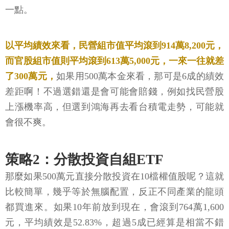
一點。
以平均績效來看，民營組市值平均滾到914萬8,200元，
而官股組市值則平均滾到613萬5,000元，一來一往就差
了300萬元，
如果用500萬本金來看，那可是6成的績效
差距啊！不過選錯還是會可能會賠錢，例如找民營股
上漲機率高，但選到鴻海再去看台積電走勢，可能就
會很不爽。
策略2：分散投資自組ETF
那麼如果500萬元直接分散投資在10檔權值股呢？這就
比較簡單，幾乎等於無腦配置，反正不同產業的龍頭
都買進來。如果10年前放到現在，會滾到764萬1,600
元，平均績效是52.83%，超過5成已經算是相當不錯