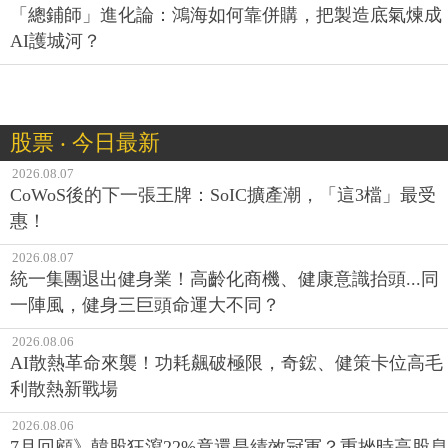
「總鋪師」進化論：鴻海如何靠併購，把製造底氣煉成
AI護城河？
股票 ‧ 今日最新
2026.08.07
CoWoS後的下一張王牌：SoIC擴產潮，「這3檔」最受
惠！
2026.08.07
統一集團退出健身業！高齡化商機、健康意識抬頭...同
一陣風，健身三巨頭命運大不同？
2026.08.06
AI散熱革命來襲！功耗飆破極限，奇鋐、健策卡位高毛
利散熱新戰場
2026.08.06
7月回顧》韓股狂瀉22%竟還是績效冠軍？重挫時高股息