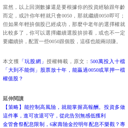
當然，以上回測數據還是要根據你的投資經驗跟年齡
而定，或許你年輕就只會0050，那就繼續0050即可；
但如果年輕拚個股已經成功，那麼中老年的選擇權就
比較多了，你可以選擇繼續選股拚拚看，或也不一定
要繼續拚，配置一些0050跟個股，這樣也能兩頭賺。
本文獲
「玩股網」
授權轉載，原文：
500萬投入十檔
「大到不能倒」股票放十年，能贏過0050或單押一檔
權值股？
延伸閱讀
【策略】能控制高風險，就能掌握高報酬。投資多做
這件事，進可攻退可守，從此告別無感低獲利
金管會祭配息限制，6家壽險金控明年配息不樂觀？專