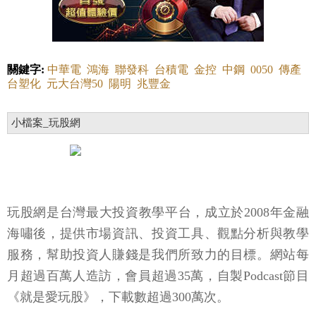
關鍵字:
中華電
鴻海
聯發科
台積電
金控
中鋼
0050
傳產
台塑化
元大台灣50
陽明
兆豐金
小檔案_玩股網
玩股網是台灣最大投資教學平台，成立於2008年金融
海嘯後，提供市場資訊、投資工具、觀點分析與教學
服務，幫助投資人賺錢是我們所致力的目標。網站每
月超過百萬人造訪，會員超過35萬，自製Podcast節目
《就是愛玩股》，下載數超過300萬次。