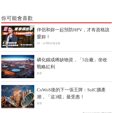
你可能會喜歡
PR
伴侶和妳一起預防HPV，才有資格說
愛妳！
PR・台灣癌症基金會
磷化銦成稀缺物資，「5台廠」坐收
戰略紅利
股票
CoWoS後的下一張王牌：SoIC擴產
潮，「這3檔」最受惠！
股票