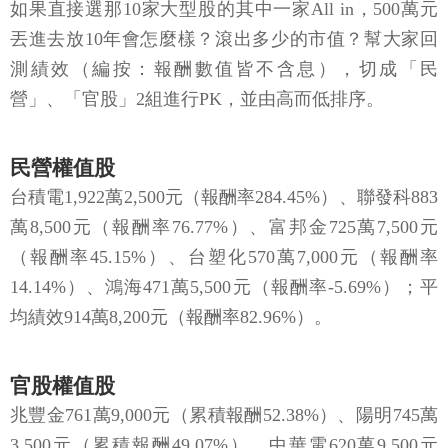
如果直接選那10家大型股的其中一家All in，500萬元
丟進去放10年會怎麼樣？滾出多少的市值？幫大家回
測績效（編按：報酬數值皆不含息），切成「民
營」、「官股」2組進行PK，並由高而低排序。
民營權值股
台積電1,922萬2,500元（報酬率284.45%）、聯發科883
萬8,500元（報酬率76.77%）、富邦金725萬7,500元
（報酬率45.15%）、台塑化570萬7,000元（報酬率
14.14%）、鴻海471萬5,500元（報酬率-5.69%）；平
均績效914萬8,200元（報酬率82.96%）。
官股權值股
兆豐金761萬9,000元（累積報酬52.38%）、陽明745萬
3,500元（累積報酬49.07%）、中華電620萬9,500元