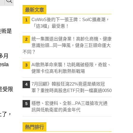
最新文章
CoWoS後的下一張王牌：SoIC擴產潮，
1
「這3檔」最受惠！
技術是
統一集團退出健身業！高齡化商機、健康
2
意識抬頭...同一陣風，健身三巨頭命運大
不同？
多月
la
AI散熱革命來襲！功耗飆破極限，奇鋐、
3
健策卡位高毛利散熱新戰場
7月回顧》韓股狂瀉22%竟還是績效冠
4
是受限
軍？重挫時高股息ETF只剩一檔贏過0050
穩懋、宏捷科、全新...PA三雄搶攻光通
5
訊與低軌衛星的黃金年代
上了，
熱門排行