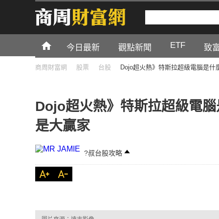
ETF
今日最新
觀點新聞
致
商周財富網
股票
台股
Dojo超火熱》特斯拉超級電腦是
Dojo超火熱》特斯拉超級電
是大贏家
?叔台股攻略