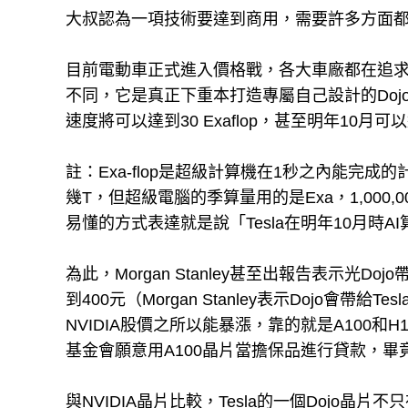
大叔認為一項技術要達到商用，需要許多方面
目前電動車正式進入價格戰，各大車廠都在追求更
不同，它是真正下重本打造專屬自己設計的Doj
速度將可以達到30 Exaflop，甚至明年10月可
註：Exa-flop是超級計算機在1秒之內能完
幾T，但超級電腦的季算量用的是Exa，1,000,0
易懂的方式表達就是說「Tesla在明年10月時AI
為此，Morgan Stanley甚至出報告表示光D
到400元（Morgan Stanley表示Dojo會帶
NVIDIA股價之所以能暴漲，靠的就是A100和
基金會願意用A100晶片當擔保品進行貸款，
與NVIDIA晶片比較，Tesla的一個Dojo晶