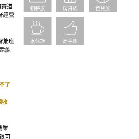
的賽道
領薪族
房貸族
養兒族
者經營
智能座
退休族
高手區
，還能
賺不了
個收
端業
a很可