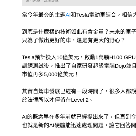
圖片來源：達志影像
當今年最夯的主題
AI
和Tesla電動車結合，
到底是什麼樣的技術如此有含金量？未來的車
只為了做出更好的車，還是有更大的野心？
Tesla預計投入10億美元，啟動1萬顆H100
訓練測試後，推出了自家研發超級電腦Dojo並
市值再多5,000億美元！
其實自駕車發展已經有一段時間了，很多人都說目
於法律所以才停留在Level 2。
AI的概念早在多年前就已經提出來了，但直到今
也就是新的AI硬體能迅速處理問題，讓它回答