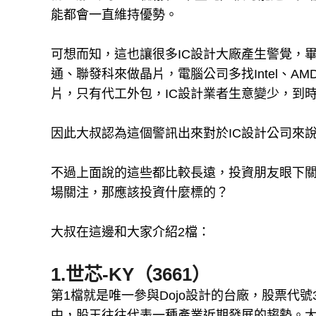
能都會一直維持優勢。
可想而知，這也讓很多IC設計大廠產生警覺，
通、聯發科來做晶片，電腦公司多找Intel、AM
片，只有代工外包，IC設計業者生意變少，到
因此大叔認為這個警訊出來對於IC設計公司來
不過上面說的這些都比較長遠，投資朋友眼下關
場關注，那應該投資什麼標的？
大叔在這邊和大家介紹2檔：
1.世芯-KY（3661）
第1檔就是唯一參與Dojo設計的台廠，股票代號
中，股王往往代表一種產業近期發展的趨勢。