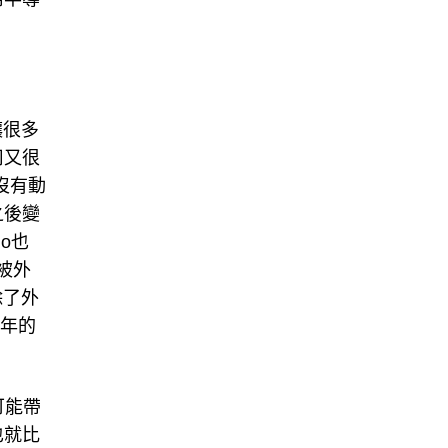
讓很多
司又很
沒有動
之後變
o也
被外
除了外
5年的
可能帶
也就比