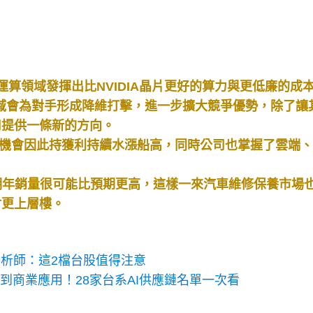
要的運算領域發揮出比NVIDIA晶片更好的算力與更低廉的成
領域會為對手形成降維打擊，進一步擴大競爭優勢，除了讓
司提供一條新的方向。
，有機會因此持獲利持續水漲船高，同時公司也掌握了雲端、
，明年銷量很可能比預期更高，這樣一來汽車維修保養市場
會更上層樓。
分析師：這2檔台股值得注意
到商業應用！28家台系AI供應鏈名單一次看