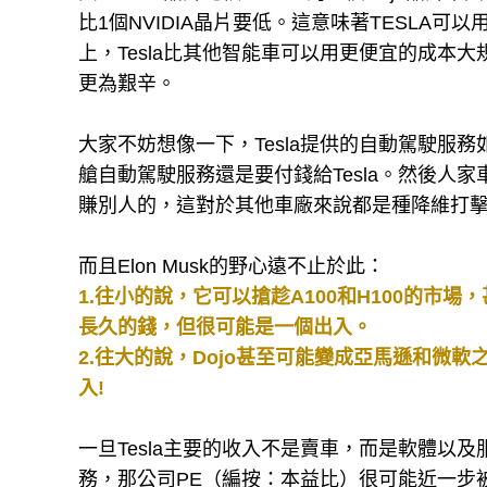
比1個NVIDIA晶片要低。這意味著TESLA
上，Tesla比其他智能車可以用更便宜的成本
更為艱辛。
大家不妨想像一下，Tesla提供的自動駕駛服
艙自動駕駛服務還是要付錢給Tesla。然後人家
賺別人的，這對於其他車廠來說都是種降維打
而且Elon Musk的野心遠不止於此：
1.往小的說，它可以搶趁A100和H100的
長久的錢，但很可能是一個出入。
2.往大的說，Dojo甚至可能變成亞馬遜和微軟
入!
一旦Tesla主要的收入不是賣車，而是軟體以及
務，那公司PE（編按：本益比）很可能近一步被