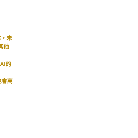
本，未
其他
AI的
也會高