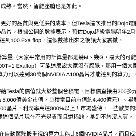
都成熟。當然，智能座艙也是如此。
好的品質與更低廉的成本，但Tesla這次推出的Dojo電
o晶片。根據公開的數據表示，預估Dojo超級電腦明年2
以達到100 Exa-flop，這個數據出來之後讓大家震撼。
成的計算量（大家平常用的計算量都是幾M、幾G，最大的可
00T=1 Exaflop）可能這麼說大家沒有感覺，那用一個大
算力可以達到30萬個NVIDIA A100晶片才能達到的算力」
ojo帶給Tesla的價值就大於整個台積電，目標價直接由200多
給Tesla 5,000億美金市值，台積電目前市值約4,400億元）。
H100晶片，利潤率高達800%以上！市場盛傳，一些歐美
畢竟這個晶片現在不光是貴而且還稀缺，拿到不愁沒人買。
片不只在自動駕駛最重視的算力上能比6個NVIDIA晶片，而且