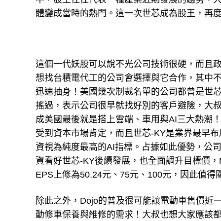
體變成當時的熱門。這一次世芯成為股王，再度
這個一代妖股可以說不光公司技術很硬，而且政
想找台積電代工的公司會選擇與它合作，其中
迅速抽身！美國幾次制裁名單的公司都曾是世芯-
搖過，表示公司很早就找好別的客戶避險，大
成美國最後就是搭上雲端、車用與AI三大熱潮！順利
受到資本市場肯定，而且世芯-KY是業界最早布局
資視為純度最高的AI指標。占據如此優勢，公
資看好世芯-KY後續發展，也全面調升目標價，Morg
EPS上修為50.24元、75元、100元，因此值得
除此之外，Dojo的普及很可能讓電動車售價
動修車保養與維修的需求！大叔也想大家應該