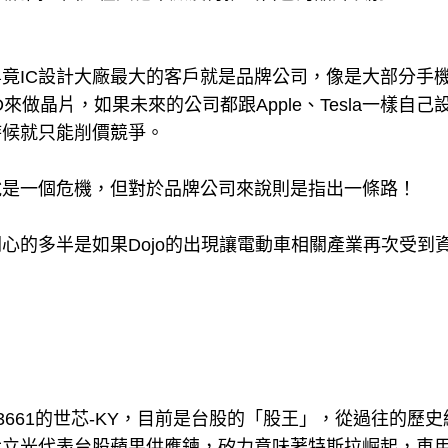
畢竟IC設計大廠最大的客戶就是品牌公司，像是大部分手
D來做晶片，如果未來的公司都跟Apple、Tesla一樣自己
時候就只能削價競爭。
說是一個危機，但對於品牌公司來說則是指出一條路！
心的多半是如果Dojo的出現讓電動車相關產業再次受到
3661的世芯-KY，目前是台股的「股王」，從過往的歷史
大立光代表台股蘋果供應鍊，矽力意味著特斯拉崛起，車