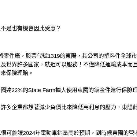
是不是也有機會因此受惠？
修零件廠，股票代號1319的東陽，其公司的塑料件全球
廠遍及世界許多國家，就近可以服務！不僅降低運輸成本而
品來保險理賠。
22%的State Farm擴大使用東陽的鈑金件進行保險
，許多企業都想著減少負債比來降低高利息的壓力，東陽
。
也很可能讓2024年電動車銷量高於預期，到時候東陽的營