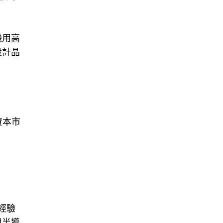
機用高
設計晶
資本市
經驗
用半導