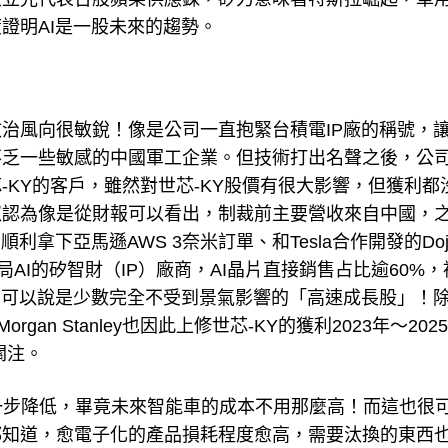
證明AI是一股未來的趨勢。
治風向很敏銳！像是公司一直抱緊台積電IP廠的稱號，
不乏一些敏感的中國軍工企業。但技術打出名聲之後，公
KY的客戶，雖然對世芯-KY股價有很大影響，但獲利都
叔認為像是從財報可以看出，制裁前主要營收來自中國，
拿下亞馬遜AWS 3奈米訂單、和Tesla合作開發的Doj
AI的矽智財（IP）廠商，AI晶片直接銷售占比逾60%，
司可以說是少數完全不受到景氣影響的「高速成長股」！
an Stanley也因此上修世芯-KY的獲利2023年～202
關注。
近一步降低，畢竟未來智能車的成本不用那麼高！而這也很
都知道，愈電子化的產品損耗程度愈高，需要汰換的東西