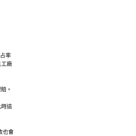
市占率
且工廠
理賠。
此時這
收也會