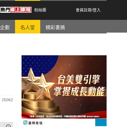
粉絲團
會員註冊
/
登入
企劃
名人堂
精彩書摘
25062