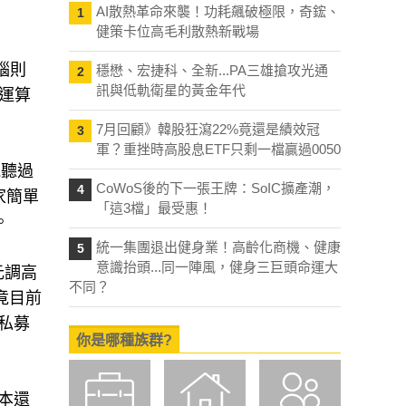
AI散熱革命來襲！功耗飆破極限，奇鋐、
1
健策卡位高毛利散熱新戰場
腦則
穩懋、宏捷科、全新...PA三雄搶攻光通
2
訊與低軌衛星的黃金年代
月運算
7月回顧》韓股狂瀉22%竟還是績效冠
3
軍？重挫時高股息ETF只剩一檔贏過0050
能聽過
CoWoS後的下一張王牌：SoIC擴產潮，
4
家簡單
「這3檔」最受惠！
。
統一集團退出健身業！高齡化商機、健康
5
意識抬頭...同一陣風，健身三巨頭命運大
元調高
不同？
畢竟目前
的私募
你是哪種族群?
成本還