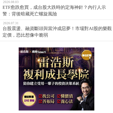
2026.08.03
ETF愈跌愈買，成台股大跌時的定海神針？內行人示
警：背後暗藏死亡螺旋風險
2026.07.31
台股震盪、融資斷頭與當沖成惡夢！市場對AI股的樂觀
定價，恐比想像中脆弱