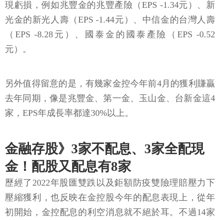
現虧損，例如兆豐金的兆豐產險（EPS -1.34元）、新
光金的新光人壽（EPS -1.44元）、中信金的台灣人壽
（EPS -8.28元）、國泰金的國泰產險（EPS -0.52
元）。
另外值得留意的是，有幾家金控今年前4月的獲利賺贏
去年同期，像是兆豐金、第一金、玉山金、台新金這4
家，EPS年成長率都達30%以上。
金融存股》3家不配息、3家全配現
金！配股又配息有8家
歷經了2022年股匯雙跌以及鉅額防疫雙險理賠壓力下
壓縮獲利，也反映在金控股今年的配息表現上，從年
初開始，金控配息的利空消息就不絕於耳。不過14家