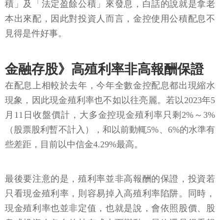
積」及「法定盈餘公積」來發息，白話的說就是拿老
本出來配，因此對投資人而言，金控使用公積配息不
見得是件好事。
金融存股》高殖利率非高報酬保證
在配息上相較於去年，今年全數金控配息都出現縮水
現象，因此現金殖利率也不如以往亮麗。若以2023年5
月11日收盤價計，大多金控現金殖利率只剩2%～3%
（股票股利暫不計入），和以前動輒5%、6%的水準有
些差距，目前以中信金4.29%最高。
最後要注意的是，殖利率並非高報酬的保證，投資若
只看現金殖利率，則容易掉入高殖利率陷阱。同時，
現金殖利率也並非定值，也就是說，會依照股價、股