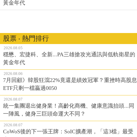
黃金年代
股票 ‧ 熱門排行
2026.08.05
穩懋、宏捷科、全新...PA三雄搶攻光通訊與低軌衛星的
黃金年代
2026.08.06
7月回顧》韓股狂瀉22%竟還是績效冠軍？重挫時高股息
ETF只剩一檔贏過0050
2026.08.07
統一集團退出健身業！高齡化商機、健康意識抬頭...同
一陣風，健身三巨頭命運大不同？
2026.08.07
CoWoS後的下一張王牌：SoIC擴產潮，「這3檔」最受