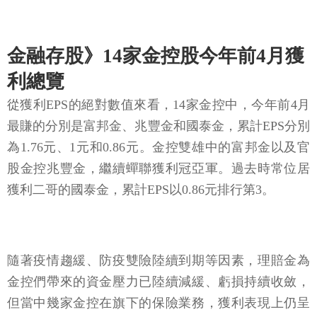
金融存股》14家金控股今年前4月獲
利總覽
從獲利EPS的絕對數值來看，14家金控中，今年前4月
最賺的分別是富邦金、兆豐金和國泰金，累計EPS分別
為1.76元、1元和0.86元。金控雙雄中的富邦金以及官
股金控兆豐金，繼續蟬聯獲利冠亞軍。過去時常位居
獲利二哥的國泰金，累計EPS以0.86元排行第3。
隨著疫情趨緩、防疫雙險陸續到期等因素，理賠金為
金控們帶來的資金壓力已陸續減緩、虧損持續收斂，
但當中幾家金控在旗下的保險業務，獲利表現上仍呈