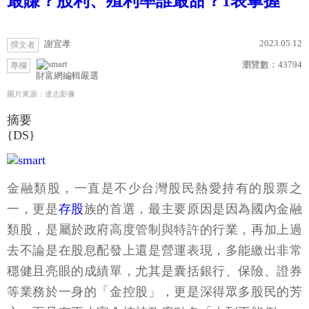
最賺？股利、殖利率誰最甜？1表掌握
2023.05.12
謝宜孝
撰文者
瀏覽數：
43794
專欄
財富網編輯嚴選
圖片來源：達志影像
摘要
{DS}
金融類股，一直是不少台灣股民熱愛持有的股票之
一，更是
存股
族的首選，最主要原因是因為國內金融
類股，是屬於政府高度管制與特許的行業，再加上過
去不論是在股息配發上還是營運表現，多能繳出非常
穩健且亮眼的成績單，尤其是囊括銀行、保險、證券
等業務於一身的「金控股」，更是深得眾多股民的芳