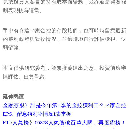
息或投資人各自的持有成本而變動，最終還是得看報
酬表現較為適當。
手中有存這14家金控的存股族們，也可時時留意最新
的股利政策與營收情況，並適時地自行評估檢視、汰
弱留強。
本文僅供研究參考，並無推薦進出之意。投資前應審
慎評估、自負盈虧。
延伸閱讀
金融存股》誰是今年第1季的金控獲利王？14家金控
EPS、配息殖利率情況1表掌握
ETF人氣榜》00878人氣衝破百萬大關、再度霸榜！