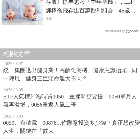
存股》提早思考「中年危機」，工程
師棒喬飛存出百萬股利組合，45歲就
退休！
股票
Recommended by
相關文章
2026.08.07
統一集團退出健身業！高齡化商機、健康意識抬頭...同
一陣風，健身三巨頭命運大不同？
2026.08.05
ETF人氣榜》漲時買0050、重挫時更要撿！0050單月人
氣再激增，0056重返人氣二哥
2026.08.03
0050、台積電、00878...你願意投資多少錢？真正想改變
人生，關鍵在「數大」