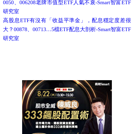
0050、006208老牌市值型ETF人氣不衰-Smart智富ETF
研究室
高股息ETF有沒有「收益平準金」，配息穩定度差很
大？00878、00713…5檔ETF配息大剖析-Smart智富ETF
研究室