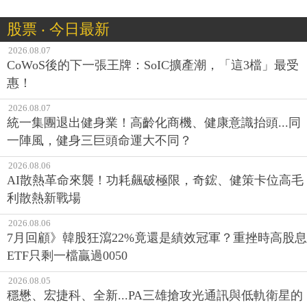
股票 ‧ 今日最新
2026.08.07
CoWoS後的下一張王牌：SoIC擴產潮，「這3檔」最受
惠！
2026.08.07
統一集團退出健身業！高齡化商機、健康意識抬頭...同
一陣風，健身三巨頭命運大不同？
2026.08.06
AI散熱革命來襲！功耗飆破極限，奇鋐、健策卡位高毛
利散熱新戰場
2026.08.06
7月回顧》韓股狂瀉22%竟還是績效冠軍？重挫時高股息
ETF只剩一檔贏過0050
2026.08.05
穩懋、宏捷科、全新...PA三雄搶攻光通訊與低軌衛星的