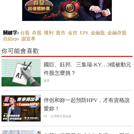
關鍵字:
台股
存股
獲利
股市
金控
EPS
金融股
金融存股
自結eps
謝宜孝
你可能會喜歡
國巨、鈺邦、三集瑞-KY…3檔被動元
件股怎麼挑？
股票
PR
伴侶和妳一起預防HPV，才有資格說
愛妳！
PR・台灣癌症基金會