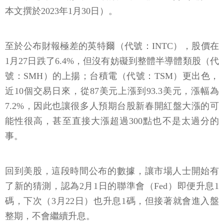
本文撰於2023年1月30日）。
至於公布財報極差的英特爾（代號：INTC），股價在
1月27日跌了6.4%，但沒有妨礙到整體半導體類股（代
號：SMH）的上揚；台積電（代號：TSM）更出色，
近10個交易日來，從87美元上漲到93.3美元，漲幅為
7.2%，因此也讓很多人預期台股新春開紅盤大漲的可
能性很高，甚至直接大漲超過300點也不是太過分的
事。
回到美股，這段時間公布的數據，讓市場人士開始有
了新的猜測，認為2月1日的聯準會（Fed）即便升息1
碼，下次（3月22日）也升息1碼，但接著就會進入盤
整期，不會繼續升息。