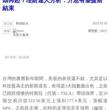
頭再起？理財達人分析：升息有望提前
結束
2023.02.01
畢德歐夫
撰文者
瀏覽數：
8811
專欄
美股大贏家
圖片來源：達志影像
台灣的農曆新年期間，美股的表現還不錯，尤其是以
科技股為主的那斯達克，表現是3大指數最出色，之前
已經跌很慘的特斯拉（代號：TSLA）帶頭強彈，近10
個交易日從123.56美元上漲到177.9美元，漲幅達
44%，之前跌太慘，此時的反彈也非常強勢（編按：