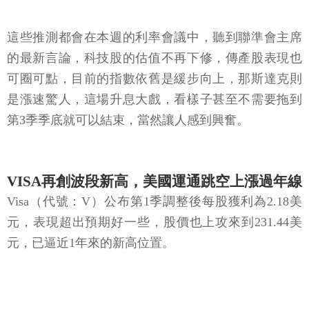
這些推測都會在本週的利率會議中，聽到聯準會主席
的最新言論，科技股的估值不再下修，傳產股表現也
可圈可點，目前的指數依舊是緩步向上，那斯達克則
是漲速驚人，這場升息大戲，看樣子甚至不需要拖到
第3季季底就可以結束，當然讓人感到興奮。
VISA再創波段新高，美國運通跳空上漲過年線
Visa（代號：V）公布第1季調整後每股獲利為2.18美
元，表現超出預期好一些，股價也上攻來到231.44美
元，已逼近1年來的新高位置。