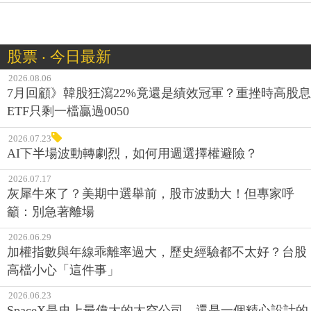
股票 ‧ 今日最新
2026.08.06
7月回顧》韓股狂瀉22%竟還是績效冠軍？重挫時高股息
ETF只剩一檔贏過0050
2026.07.23
AI下半場波動轉劇烈，如何用週選擇權避險？
2026.07.17
灰犀牛來了？美期中選舉前，股市波動大！但專家呼
籲：別急著離場
2026.06.29
加權指數與年線乖離率過大，歷史經驗都不太好？台股
高檔小心「這件事」
2026.06.23
SpaceX是史上最偉大的太空公司，還是一個精心設計的