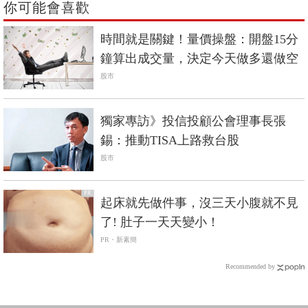
你可能會喜歡
時間就是關鍵！量價操盤：開盤15分
鐘算出成交量，決定今天做多還做空
股市
獨家專訪》投信投顧公會理事長張
錫：推動TISA上路救台股
股市
PR
起床就先做件事，沒三天小腹就不見
了! 肚子一天天變小！
PR・新素簡
Recommended by