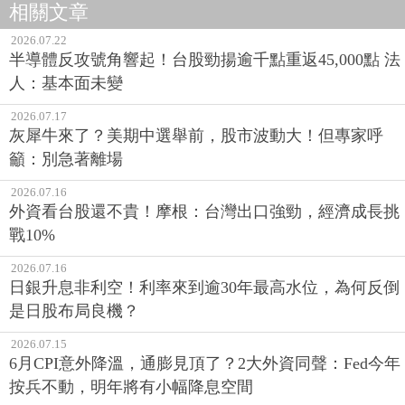
相關文章
2026.07.22
半導體反攻號角響起！台股勁揚逾千點重返45,000點 法
人：基本面未變
2026.07.17
灰犀牛來了？美期中選舉前，股市波動大！但專家呼
籲：別急著離場
2026.07.16
外資看台股還不貴！摩根：台灣出口強勁，經濟成長挑
戰10%
2026.07.16
日銀升息非利空！利率來到逾30年最高水位，為何反倒
是日股布局良機？
2026.07.15
6月CPI意外降溫，通膨見頂了？2大外資同聲：Fed今年
按兵不動，明年將有小幅降息空間