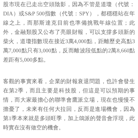
股市現在已走出空頭陰影，因為不管是道瓊（代號：
DIA）或S&P 500指數（代號：SPY），都穩穩站在年
線之上，而那斯達克目前也準備挑戰年線位置；此
外，金融類股又公布了亮眼財報，可以支撐多頭新的
柴火，道瓊指數現在接近3萬4,000點，距離歷史高點3
萬7,000點只有3,000點，反而離波段低點的2萬8,660點
差距有5,000多點。
客觀的事實來看，企業的財報衰退問題，也許會發生
在第2季，而且主要是科技股，但這是可以預期的事
情，而大家最擔心的聯準會鷹派立場，現在也慢慢不
擔憂了，未來有任何大拉回，反而是進場機會，因為
第1季本來就是多頭旺季，加上鴿派的聲音會浮現，此
時實在沒有做空的機會。