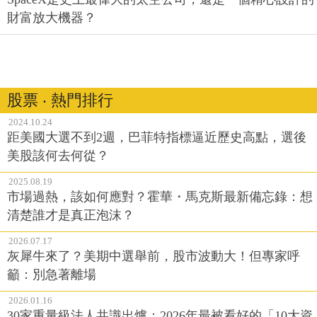
財富放大機器？
股票 ‧ 熱門排行
2024.10.24
距美國大選不到2週，巴菲特指標逼近歷史高點，選後
美股該何去何從？
2025.08.19
市場過熱，該如何應對？霍華・馬克斯最新備忘錄：想
清楚誰才是真正泡沫？
2026.07.17
灰犀牛來了？美期中選舉前，股市波動大！但專家呼
籲：別急著離場
2026.01.16
30家重量級法人共識出爐：2026年最被看好的「10大資