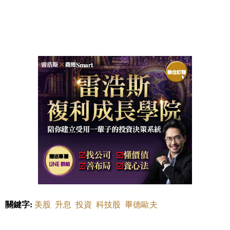
關鍵字:
美股
升息
投資
科技股
畢德歐夫