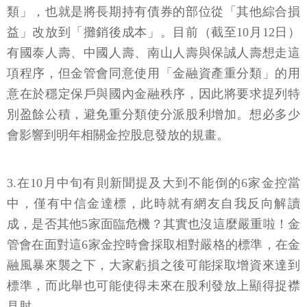
類」，也就是將長期持有債券的部位從「其他綜合損
益」改放到「攤銷後成本」。目前（截至10月12日）
有國泰人壽、中國人壽、南山人壽與保誠人壽想走這
項程序，但金管會同意使用「金融資產重分類」的用
意在於穩定保戶與國內金融秩序，因此將要求提列特
別盈餘公積，避免重分類使分派股利增加。想必多少
會影響到明年相關金控股息發放的規畫。
3.在10月中旬有則新聞提及大到不能倒的6家金控當
中，僅有中信金達標，此時就有網友自我反向解讀
成，是否其他5家面臨危機？其實也沒這麼嚴重啦！金
管會在面對這6家金控時會採取相對嚴格的標準，在金
融風暴來襲之下，大家虧損之後可能採取增資來達到
標準，而此舉也可能使得未來在股利發放上顯得捉襟
見肘。