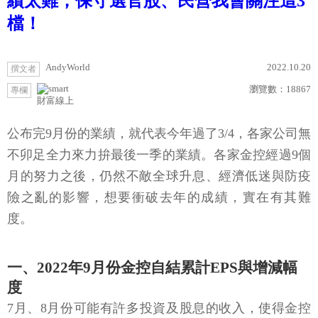
績太難，保守選官股、民營我會關注這3
檔！
AndyWorld
2022.10.20
撰文者
瀏覽數：
18867
專欄
財富線上
公布完9月份的業績，就代表今年過了3/4，各家公司無
不卯足全力來力拚最後一季的業績。各家金控經過9個
月的努力之後，仍然不敵全球升息、經濟低迷與防疫
險之亂的影響，想要衝破去年的成績，實在有其難
度。
一、2022年9月份金控自結累計EPS與增減幅
度
7月、8月份可能有許多投資及股息的收入，使得金控