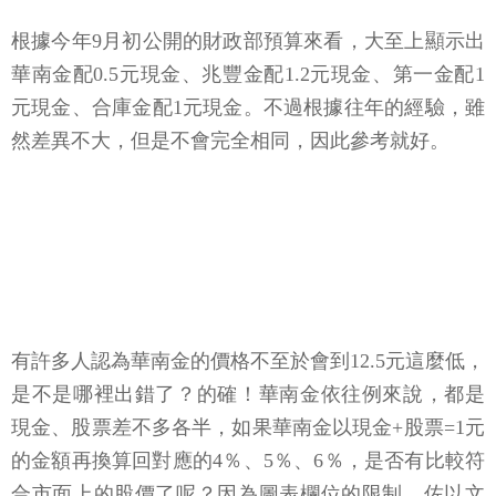
根據今年9月初公開的財政部預算來看，大至上顯示出
華南金配0.5元現金、兆豐金配1.2元現金、第一金配1
元現金、合庫金配1元現金。不過根據往年的經驗，雖
然差異不大，但是不會完全相同，因此參考就好。
有許多人認為華南金的價格不至於會到12.5元這麼低，
是不是哪裡出錯了？的確！華南金依往例來說，都是
現金、股票差不多各半，如果華南金以現金+股票=1元
的金額再換算回對應的4％、5％、6％，是否有比較符
合市面上的股價了呢？因為圖表欄位的限制，佐以文