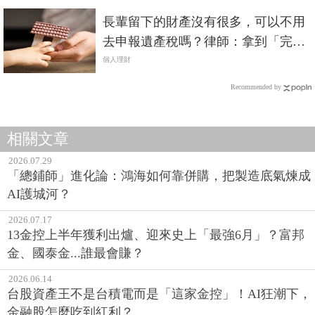
長輩留下的財產沒有很多，可以不用
去申報遺產稅嗎？律師：拿到「完稅
證明」才是關鍵
個人理財
Recommended by
相關文章
2026.07.29
「總鋪師」進化論：鴻海如何靠併購，把製造底氣煉成
AI護城河？
2026.07.17
13金控上半年獲利出爐、迎來史上「最強6月」？富邦
金、國泰金...誰最會賺？
2026.06.14
台股資產王不是台積電而是「這家金控」！AI狂潮下，
金融股怎麼吃到紅利？