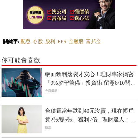
關鍵字:
配息
存股
股利
EPS
金融股
富邦金
你可能會喜歡
帳面獲利落袋才安心！理財專家揭密
「9%攻守兼備」投資術 留意8/10關鍵
日
今日最新
台積電當年跌到40元沒賣，現在帳戶
竟2張變5張、獲利7倍...理財達人：個
股賺5倍以上通常只有2種情況
股票