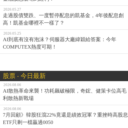
2026.05.27
走過股債雙跌、一度暫停配息的凱基金，4年後配息創
高！凱基金哪裡不一樣了？
2026.05.25
AI到底有沒有泡沫？伺服器大廠緯穎給答案：今年
COMPUTEX熱度可期！
股票 ‧ 今日最新
2026.08.06
AI散熱革命來襲！功耗飆破極限，奇鋐、健策卡位高毛
利散熱新戰場
2026.08.06
7月回顧》韓股狂瀉22%竟還是績效冠軍？重挫時高股息
ETF只剩一檔贏過0050