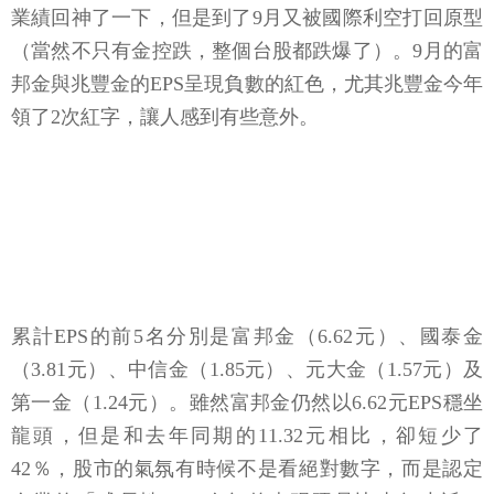
業績回神了一下，但是到了9月又被國際利空打回原型
（當然不只有金控跌，整個台股都跌爆了）。9月的富
邦金與兆豐金的EPS呈現負數的紅色，尤其兆豐金今年
領了2次紅字，讓人感到有些意外。
累計EPS的前5名分別是富邦金（6.62元）、國泰金
（3.81元）、中信金（1.85元）、元大金（1.57元）及
第一金（1.24元）。雖然富邦金仍然以6.62元EPS穩坐
龍頭，但是和去年同期的11.32元相比，卻短少了
42％，股市的氣氛有時候不是看絕對數字，而是認定