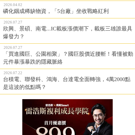
2026.04.02
磷化銦成稀缺物資，「5台廠」坐收戰略紅利
2026.07.27
欣興、景碩、南電...IC載板漲價潮下，載板三雄誰最具
爆發力？
2026.07.27
「買進國巨、公園相聚」？國巨股價近腰斬！看懂被動
元件暴漲暴跌的隱藏脈絡
2026.07.22
台積電、聯發科、鴻海、台達電全面轉強，4萬2000點
是這波的低點嗎？