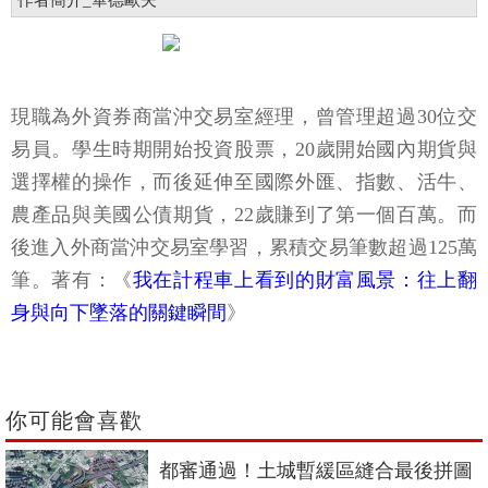
作者簡介_畢德歐夫
現職為外資券商當沖交易室經理，曾管理超過30位交
易員。學生時期開始投資股票，20歲開始國內期貨與
選擇權的操作，而後延伸至國際外匯、指數、活牛、
農產品與美國公債期貨，22歲賺到了第一個百萬。而
後進入外商當沖交易室學習，累積交易筆數超過125萬
筆。著有：《
我在計程車上看到的財富風景：往上翻
身與向下墜落的關鍵瞬間
》
你可能會喜歡
都審通過！土城暫緩區縫合最後拼圖