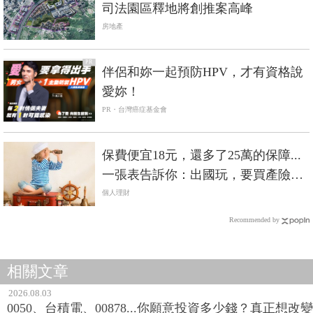
司法園區釋地將創推案高峰
房地產
PR
伴侶和妳一起預防HPV，才有資格說
愛妳！
PR・台灣癌症基金會
保費便宜18元，還多了25萬的保障...
一張表告訴你：出國玩，要買產險還
是壽險的「旅平險」？
個人理財
Recommended by
相關文章
2026.08.03
0050、台積電、00878...你願意投資多少錢？真正想改變