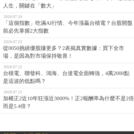
人生，關鍵在「數大」
2026.07.24
「這個指數」吃滿AI行情、今年漲贏台積電？台股開盤
前必先掌握2大指數
2026.07.23
從0050挑績優股賺更多？2表揭真實數據：買下全市
場，是因為對市場保持敬畏！
2026.07.22
台積電、聯發科、鴻海、台達電全面轉強，4萬2000點
是這波的低點嗎？
2026.07.21
加權正2近10年狂漲近3000%！正2報酬率為什麼不是2倍
而是5.4倍？