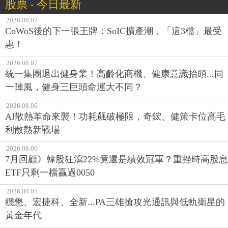
股票 ‧ 今日最新
2026.08.07
CoWoS後的下一張王牌：SoIC擴產潮，「這3檔」最受
惠！
2026.08.07
統一集團退出健身業！高齡化商機、健康意識抬頭...同
一陣風，健身三巨頭命運大不同？
2026.08.06
AI散熱革命來襲！功耗飆破極限，奇鋐、健策卡位高毛
利散熱新戰場
2026.08.06
7月回顧》韓股狂瀉22%竟還是績效冠軍？重挫時高股息
ETF只剩一檔贏過0050
2026.08.05
穩懋、宏捷科、全新...PA三雄搶攻光通訊與低軌衛星的
黃金年代