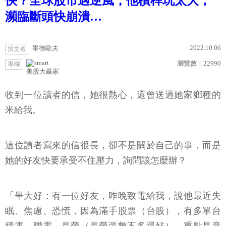
快？全球股市遇逆風，他槓桿玩太大，
瀕臨斷頭快崩潰…
2022.10.06
畢德歐夫
撰文者
瀏覽數：
22990
專欄
美股大贏家
收到一位讀者的信，她很熱心，還曾送過她家鄉種的
米給我。
這位讀者寫來的信很長，卻不是關於自己的事，而是
她的好友快要承受不住壓力，詢問該怎麼辦？
「畢大好：有一位好友，昨晚致電給我，說他最近失
眠、焦慮、恐慌，因為滿手股票（台股），有多單台