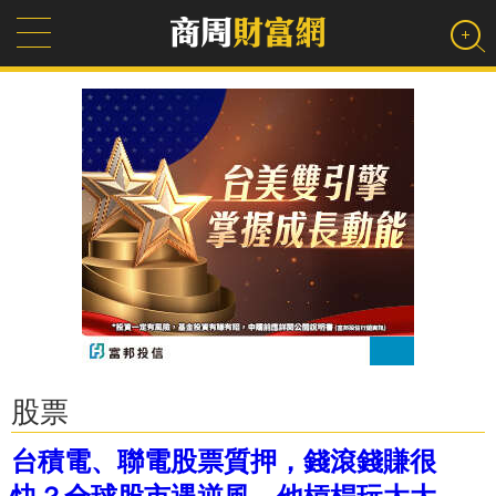
股票
台積電、聯電股票質押，錢滾錢賺很