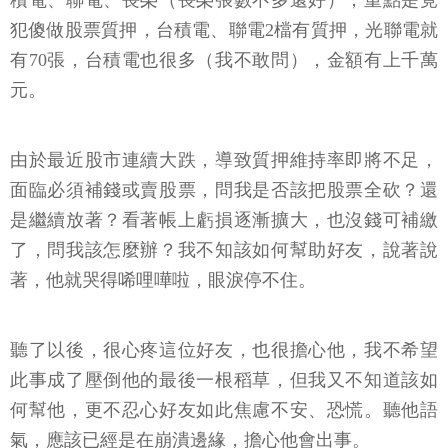
積電、聯電、長榮（長榮張數不多還好），重點是竟
犯傻做股票質押，台積電、聯電2檔有質押，光聯電就
有70張，台積電也很多（我不敢問），金額有上千萬
元。
由於最近股市連續大跌，導致質押維持率即將不足，
面臨必須補錢或賣股票，問我是否該把股票全砍？還
是繼續放著？看著帳上虧損逐漸擴大，也沒錢可補繳
了，問我該怎麼辦？我不知該如何幫助好友，說著說
著，他就哭得唏哩嘩啦，眼淚停不住。
聽了以後，很心疼這位好友，也很擔心他，我不希望
此事成了壓倒他的最後一根稻草，但我又不知道該如
何幫他，更不忍心好友如此焦慮不安、恐慌。聽他語
氣，應該已經是在崩潰邊緣，擔心他會出事。