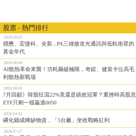
股票 ‧ 熱門排行
2026.08.05
穩懋、宏捷科、全新...PA三雄搶攻光通訊與低軌衛星的
黃金年代
2026.08.06
AI散熱革命來襲！功耗飆破極限，奇鋐、健策卡位高毛
利散熱新戰場
2026.08.06
7月回顧》韓股狂瀉22%竟還是績效冠軍？重挫時高股息
ETF只剩一檔贏過0050
2026.04.02
磷化銦成稀缺物資，「5台廠」坐收戰略紅利
2026.07.27