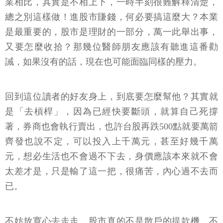
業相比，其實是不相上下，一時半刻很難解釋清楚，
總之別這樣做！進股市賺錢，何必要搞這麼大？本業
是最重要的，股市是理財的一部分，萬一此舉出事，
又要怎麼收拾？那幾位醫師朋友應該有聽進這番勸
誡，如果沒有的話，現在也可能面臨同樣的壓力。
回到這位讀者的好友身上，到底要怎麼幫他？其實就
是「去槓桿」，因為已經快要斷頭，就算自己死撐
著，券商也會執行賣出，也許台股再跌500點就要萬箭
齊發也說不定，可以投入上千萬元，甚至好幾千萬
元，想必生活也不會過不下去，身價應該本來就不會
太差才是，只是輸了這一把，很痛苦，內心過不去而
已。
不妨放寬心去走走，股市真的不是散戶的提款機，不