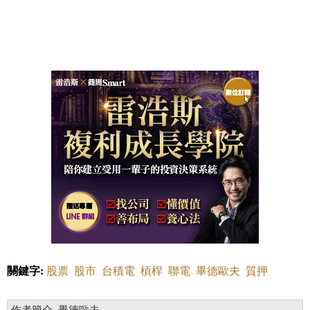
關鍵字:
股票
股市
台積電
槓桿
聯電
畢德歐夫
質押