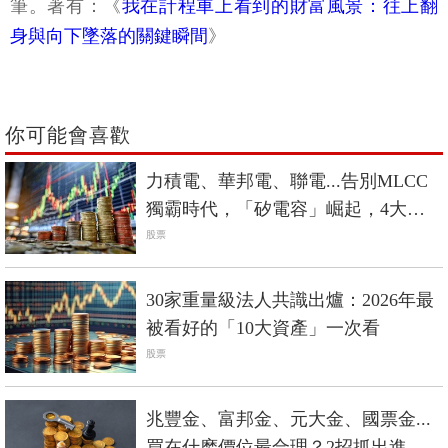
筆。著有：《
我在計程車上看到的財富風景：往上翻
身與向下墜落的關鍵瞬間
》
你可能會喜歡
力積電、華邦電、聯電...告別MLCC
獨霸時代，「矽電容」崛起，4大台
廠搶先機
股票
30家重量級法人共識出爐：2026年最
被看好的「10大資產」一次看
股票
兆豐金、富邦金、元大金、國票金...
買在什麽價位最合理？2招抓出進場