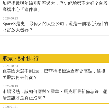
加權指數與年線乖離率過大，歷史經驗都不太好？台股
高檔小心「這件事」
2026.06.23
SpaceX是史上最偉大的太空公司，還是一個精心設計的
財富放大機器？
股票 ‧ 熱門排行
2024.10.24
距美國大選不到2週，巴菲特指標逼近歷史高點，選後
美股該何去何從？
2025.08.19
市場過熱，該如何應對？霍華・馬克斯最新備忘錄：想
清楚誰才是真正泡沫？
2026.01.21