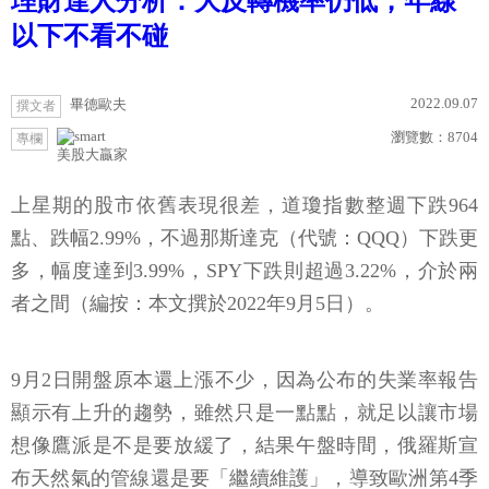
理財達人分析：大反轉機率仍低，年線
以下不看不碰
2022.09.07
畢德歐夫
撰文者
瀏覽數：
8704
專欄
美股大贏家
上星期的股市依舊表現很差，道瓊指數整週下跌964
點、跌幅2.99%，不過那斯達克（代號：QQQ）下跌更
多，幅度達到3.99%，SPY下跌則超過3.22%，介於兩
者之間（編按：本文撰於2022年9月5日）。
9月2日開盤原本還上漲不少，因為公布的失業率報告
顯示有上升的趨勢，雖然只是一點點，就足以讓市場
想像鷹派是不是要放緩了，結果午盤時間，俄羅斯宣
布天然氣的管線還是要「繼續維護」，導致歐洲第4季