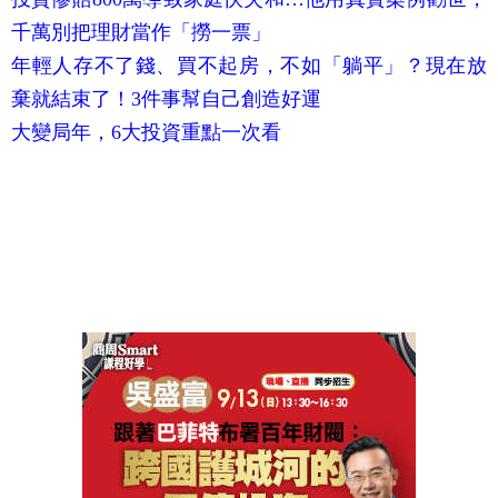
千萬別把理財當作「撈一票」
年輕人存不了錢、買不起房，不如「躺平」？現在放
棄就結束了！3件事幫自己創造好運
大變局年，6大投資重點一次看