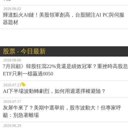
2026.06.02
輝達點火AI鏈！美股領軍創高，台股關注AI PC與伺服
器題材
股票 ‧ 今日最新
2026.08.06
7月回顧》韓股狂瀉22%竟還是績效冠軍？重挫時高股息
ETF只剩一檔贏過0050
2026.07.23
AI下半場波動轉劇烈，如何用週選擇權避險？
2026.07.17
灰犀牛來了？美期中選舉前，股市波動大！但專家呼
籲：別急著離場
2026.06.29