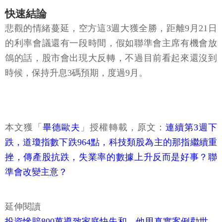
快速結論
悲觀的情緒蔓延，空方這3週大獲全勝，距離9月21日
的利率會議還有一段時間，假如聯準會主席有機會放
鴿的話，股市會出現大反轉，不過目前看起來還沒到
時候，保持升息3碼預期，度過9月。
本文獲「
畢德歐夫
」授權轉載，原文：
連續第3週下
跌，道瓊指數下跌964點，科技類股為主的那指繼續重
挫，傳產股抗跌，失業率的數據上升反而是好事？聯
準會改變主意？
延伸閱讀
投資慘賠800萬導致家庭快失和…他用真實案例勸世，