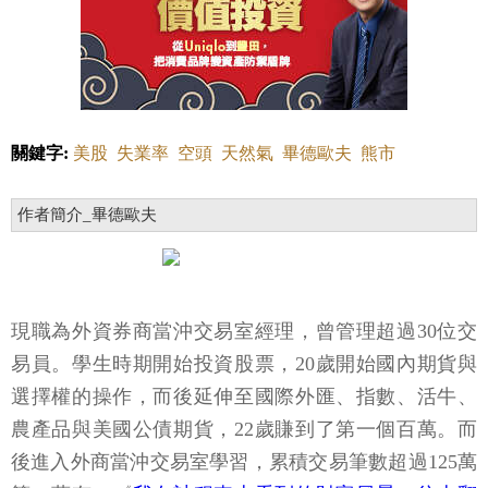
關鍵字:
美股
失業率
空頭
天然氣
畢德歐夫
熊市
作者簡介_畢德歐夫
現職為外資券商當沖交易室經理，曾管理超過30位交
易員。學生時期開始投資股票，20歲開始國內期貨與
選擇權的操作，而後延伸至國際外匯、指數、活牛、
農產品與美國公債期貨，22歲賺到了第一個百萬。而
後進入外商當沖交易室學習，累積交易筆數超過125萬