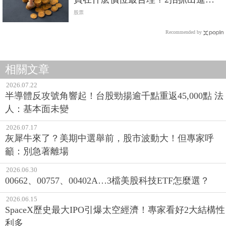
甜美價
股票
Recommended by
相關文章
2026.07.22
半導體反攻號角響起！台股勁揚逾千點重返45,000點 法
人：基本面未變
2026.07.17
灰犀牛來了？美期中選舉前，股市波動大！但專家呼
籲：別急著離場
2026.06.30
00662、00757、00402A…3檔美股科技ETF怎麼選？
2026.06.15
SpaceX歷史最大IPO引爆太空經濟！專家看好2大結構性
利多