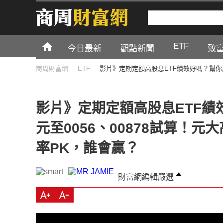
ETF
今日最新
觀點新聞
致
商周財富網
ETF
影片》定期定額高股息ETF績效好嗎？幫你用
影片》定期定額高股息ETF績
元至0056、00878試算！
率PK，誰會贏？
財富網編輯嚴選