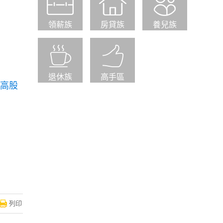
領薪族
房貸族
養兒族
退休族
高手區
檔高股
列印