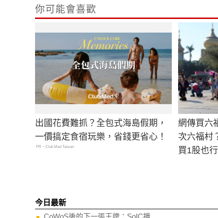
你可能會喜歡
出國花費難抓？全包式海島假期，
網傳買六
一價搞定食宿玩樂，省錢更省心！
次六福村
PR・Club Med Taiwan
買1股也
今日最新
CoWoS後的下一張王牌：SoIC擴