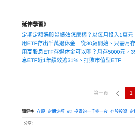
延伸學習》
定期定額遇股災績效怎麼樣？以每月投入1萬元，
用ETF存出千萬退休金！從30歲開始、只需月存
用高股息ETF存退休金可以嗎？月存5000元，3
息ETF近1年績效逾31%、打敗市值型ETF
第一頁
1
關鍵字:
存股
定期定額
etf
投資的一千零一夜
存股投資
定
分享: