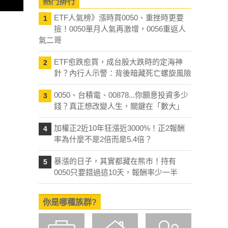
熱門排行
ETF人氣榜》漲時買0050、重挫時更要
1
撿！0050單月人氣再激增，0056重返人
氣二哥
ETF愈跌愈買，成台股大跌時的定海神
2
針？內行人示警：背後暗藏死亡螺旋風險
0050、台積電、00878...你願意投資多少
3
錢？真正想改變人生，關鍵在「數大」
加權正2近10年狂漲近3000%！正2報酬
4
率為什麼不是2倍而是5.4倍？
暴漲的日子，其實都藏在熊市！持有
5
0050只要錯過這10天，報酬率少一半
你是哪種族群?