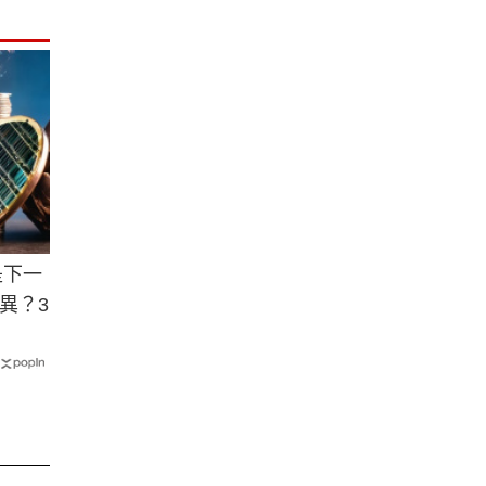
是下一
異？3