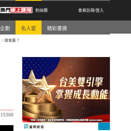
粉絲團
會員註冊
/
登入
企劃
名人堂
精彩書摘
K，誰會贏？
5388