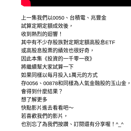
上一集我們以0050、台積電、兆豐金
試算定期定額成效後，
收到熱烈的迴響！
其中有不少存股族對定期定額高股息ETF
或高股息股票的績效也很好奇，
因此本集《投資的一千零一夜》
將繼續幫大家試算一下
如果同樣以每月投入1萬元的方式
存0056、00878和同樣為人氣金融股的玉山金
會得到什麼結果？
想了解更多
快點影片進去看看吧～
若喜歡我們的影片，
也別忘了為我們按讚、訂閱還有分享喔！^_^