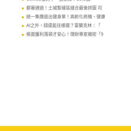
都審通過！土城暫緩區縫合最後拼圖 司
統一集團退出健身業！高齡化商機、健康
AI之外，錢還能往哪擺？富蘭克林：「
帳面獲利落袋才安心！理財專家揭密「9