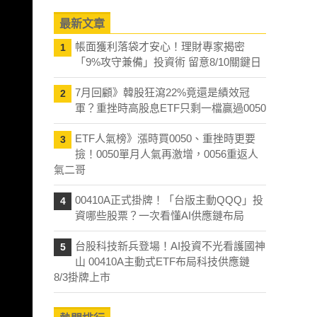
最新文章
帳面獲利落袋才安心！理財專家揭密
1
「9%攻守兼備」投資術 留意8/10關鍵日
7月回顧》韓股狂瀉22%竟還是績效冠
2
軍？重挫時高股息ETF只剩一檔贏過0050
ETF人氣榜》漲時買0050、重挫時更要
3
撿！0050單月人氣再激增，0056重返人
氣二哥
00410A正式掛牌！「台版主動QQQ」投
4
資哪些股票？一次看懂AI供應鏈布局
台股科技新兵登場！AI投資不光看護國神
5
山 00410A主動式ETF布局科技供應鏈
8/3掛牌上市