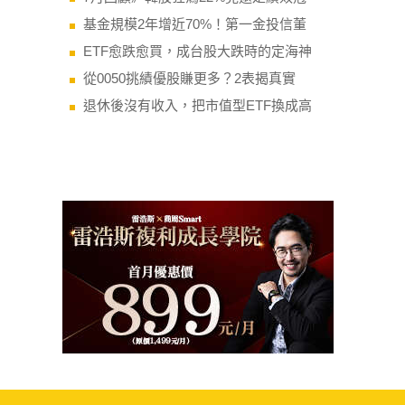
基金規模2年增近70%！第一金投信董
ETF愈跌愈買，成台股大跌時的定海神
從0050挑績優股賺更多？2表揭真實
退休後沒有收入，把市值型ETF換成高