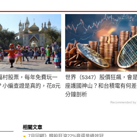
福村股票，每年免費玩一
世界（5347）股價狂飆，會
？小編查證是真的，花8元
座護國神山？和台積電有何差
行
分鐘剖析
Recommended by
相關文章
7月回顧》韓股狂瀉22%竟還是績效冠