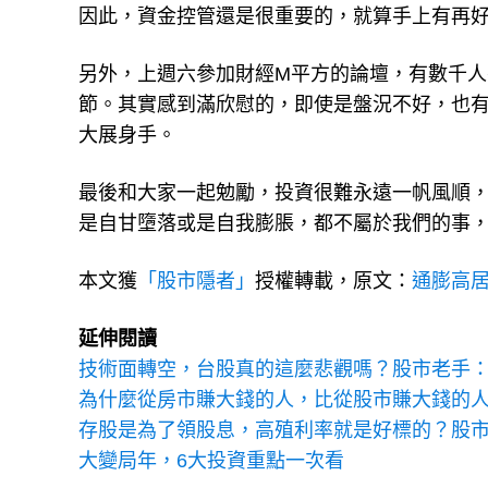
因此，資金控管還是很重要的，就算手上有再
另外，上週六參加財經M平方的論壇，有數千
節。其實感到滿欣慰的，即使是盤況不好，也
大展身手。
最後和大家一起勉勵，投資很難永遠一帆風順
是自甘墮落或是自我膨脹，都不屬於我們的事
本文獲
「股市隱者」
授權轉載，原文：
通膨高
延伸閱讀
技術面轉空，台股真的這麼悲觀嗎？股市老手
為什麼從房市賺大錢的人，比從股市賺大錢的人
存股是為了領股息，高殖利率就是好標的？股市
大變局年，6大投資重點一次看