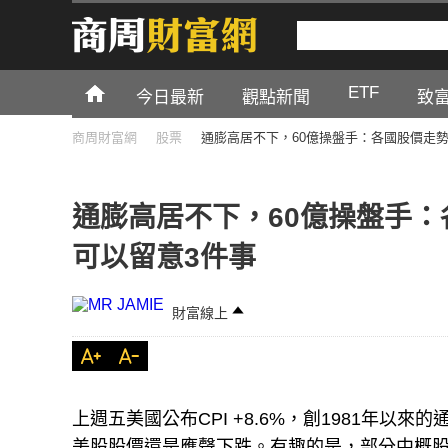
ETF
今日最新
觀點新聞
致
商周財富網
股票
通膨高居不下，60億操盤手：各國股價走
通膨高居不下，60億操盤手
可以留意3件事
財富線上
上週五美國公布CPI +8.6%，創1981年以來
美股股價還是應聲下跌。有趣的是，部分中概股