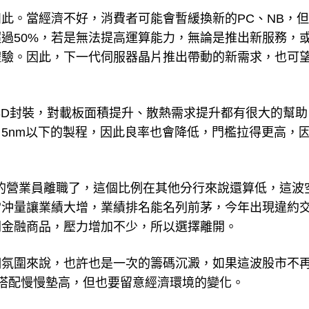
此。當經濟不好，消費者可能會暫緩換新的PC、NB，
過50%，若是無法提高運算能力，無論是推出新服務，
體驗。因此，下一代伺服器晶片推出帶動的新需求，也可
/3D封裝，對載板面積提升、散熱需求提升都有很大的幫
5nm以下的製程，因此良率也會降低，門檻拉得更高，
4的營業員離職了，這個比例在其他分行來說還算低，這波
當沖量讓業績大增，業績排名能名列前茅，今年出現違約
關金融商品，壓力增加不少，所以選擇離開。
個氛圍來說，也許也是一次的籌碼沉澱，如果這波股市不
搭配慢慢墊高，但也要留意經濟環境的變化。