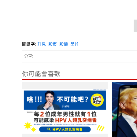
關鍵字:
升息
股市
股價
晶片
分享:
你可能會喜歡