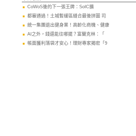
CoWoS後的下一張王牌：SoIC擴
都審通過！土城暫緩區縫合最後拼圖 司
統一集團退出健身業！高齡化商機、健康
AI之外，錢還能往哪擺？富蘭克林：「
帳面獲利落袋才安心！理財專家揭密「9