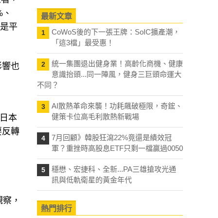
%、
最新文章
這是平
CoWoS後的下一張王牌：SoIC擴產潮，
1
「這3檔」最受惠！
統一集團退出健身業！高齡化商機、健康
2
影響也
意識抬頭...同一陣風，健身三巨頭命運大
不同？
AI散熱革命來襲！功耗飆破極限，奇鋐、
3
健策卡位高毛利散熱新戰場
是日本
要反轉
7月回顧》韓股狂瀉22%竟還是績效冠
4
軍？重挫時高股息ETF只剩一檔贏過0050
穩懋、宏捷科、全新...PA三雄搶攻光通
5
訊與低軌衛星的黃金年代
觀察，
熱門排行