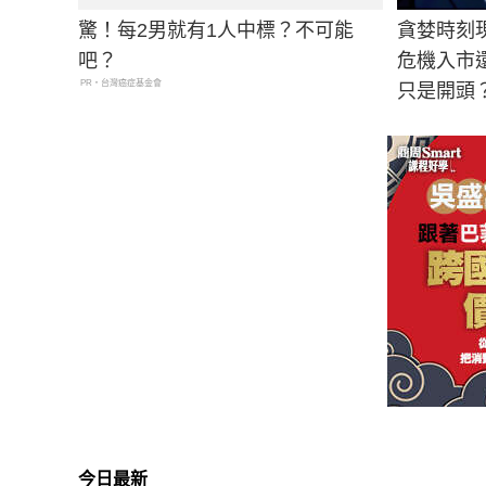
驚！每2男就有1人中標？不可能
貪婪時刻
吧？
危機入市
PR・台灣癌症基金會
只是開頭
今日最新