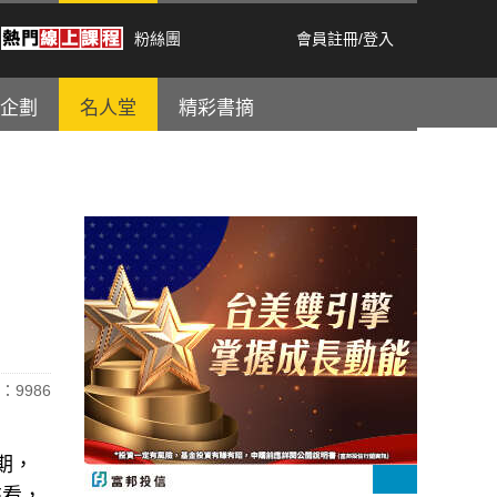
粉絲團
會員註冊
/
登入
企劃
名人堂
精彩書摘
：9986
預期，
來看，