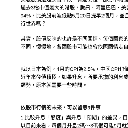
過去3檔市值最大的港股，騰訊、阿里巴巴、美團
94%，比美股前波低點5月20日提早2個月，
行世界嗎？
其實，股價反映的也許是不同國情。每個國家
不同，慢慢地，各國股市可能也會依照國情走
就以日本為例，4月的CPI為2.5%，中國CPI
近年來發債積極，如果升息，所要承擔的利息
頹勢，原本就需要一些時間。
依股市行情的未來，可以留意3件事
1.比較升息「態度」與升息「預期」的差異，目
以目前來看，每個月升息2碼～3碼很可能9月就