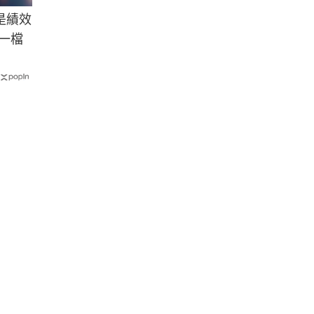
是績效
一檔