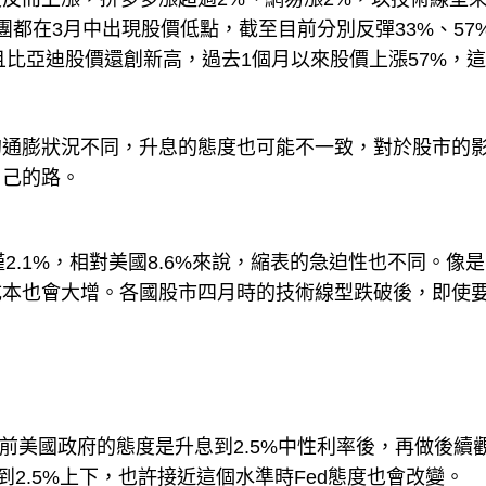
都在3月中出現股價低點，截至目前分別反彈33%、57
並且比亞迪股價還創新高，過去1個月以來股價上漲57%，
的通膨狀況不同，升息的態度也可能不一致，對於股市的
自己的路。
也僅2.1%，相對美國8.6%來說，縮表的急迫性也不同。像
成本也會大增。各國股市四月時的技術線型跌破後，即使
前美國政府的態度是升息到2.5%中性利率後，再做後續
到2.5%上下，也許接近這個水準時Fed態度也會改變。