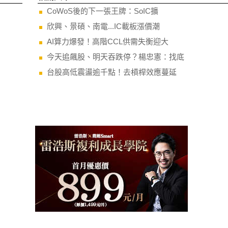
CoWoS後的下一張王牌：SoIC擴
欣興、景碩、南電...IC載板漲價潮
AI算力爆發！高階CCL供需失衡迎大
今天追飆股、明天吞跌停？楊忠憲：找底
台股高低震盪逾千點！去槓桿效應蔓延