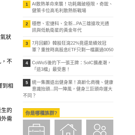
AI散熱革命來襲！功耗飆破極限，奇鋐、
1
健策卡位高毛利散熱新戰場
穩懋、宏捷科、全新...PA三雄搶攻光通
2
訊與低軌衛星的黃金年代
景氣狀
7月回顧》韓股狂瀉22%竟還是績效冠
3
軍？重挫時高股息ETF只剩一檔贏過0050
亂，不
CoWoS後的下一張王牌：SoIC擴產潮，
4
「這3檔」最受惠！
統一集團退出健身業！高齡化商機、健康
5
響到相
意識抬頭...同一陣風，健身三巨頭命運大
不同？
產生的
你是哪種族群?
額外需