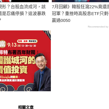
現形？台股血流成河，該
7月回顧》韓股狂瀉22%竟還
還是忍痛停損？這波暴跌
冠軍？重挫時高股息ETF只剩
？
贏過0050
Recommended by
相關文章