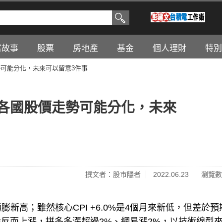
富故事
股票
房地產
基金
個人理財
特別
勢可能分化，未來可以留意3件事
：各國股價走勢可能分化，未來
撰文者：股市隱者
2022.06.23
瀏覽數
的通膨新高；雖然核心CPI +6.0%是4個月來新低，但差於
反而上漲，拼多多漲超過2%、網易漲2%，以技術線型