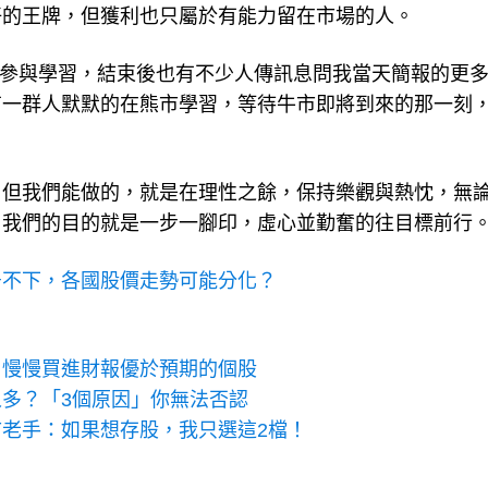
好的王牌，但獲利也只屬於有能力留在市場的人。
人參與學習，結束後也有不少人傳訊息問我當天簡報的更
有一群人默默的在熊市學習，等待牛市即將到來的那一刻
，但我們能做的，就是在理性之餘，保持樂觀與熱忱，無
，我們的目的就是一步一腳印，虛心並勤奮的往目標前行
居不下，各國股價走勢可能分化？
：慢慢買進財報優於預期的個股
多？「3個原因」你無法否認
老手：如果想存股，我只選這2檔！