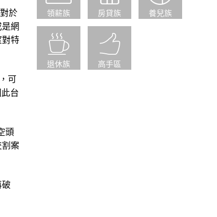
但對於
領薪族
房貸族
養兒族
或是網
望對特
退休族
高手區
助，可
因此台
空頭
交割案
再破