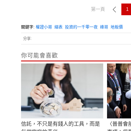
第一頁
1
關鍵字:
權證小哥
縮表
投資的一千零一夜
峰哥
地板價
分享:
你可能會喜歡
信託，不只是有錢人的工具，而是
〈普普會