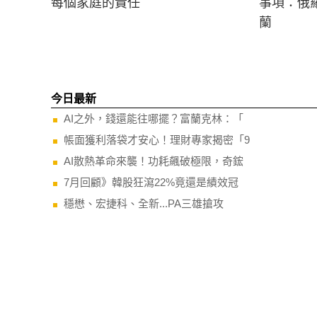
每個家庭的責任
事項：俄
蘭
今日最新
AI之外，錢還能往哪擺？富蘭克林：「
帳面獲利落袋才安心！理財專家揭密「9
AI散熱革命來襲！功耗飆破極限，奇鋐
7月回顧》韓股狂瀉22%竟還是績效冠
穩懋、宏捷科、全新...PA三雄搶攻