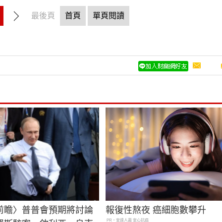
最後頁
首頁
單頁閱讀
前瞻〉普普會預期將討論
報復性熬夜 癌細胞數攀升
PR・安達人壽 安心抗癌