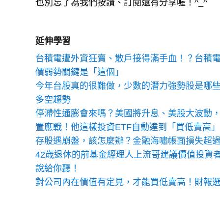
也別忘了為我們按讚、訂閱還有分享喔！^_^
延伸學習
台積電遭外資狂賣、散戶接得滿手血！？台積電
價弱勢關鍵是「這個」
今年台股真的很難做，少數的潛力強勢股是哪些？
多空趨勢
停滯性通膨會來嗎？美國將升息、美股大波動，
置應戰！他這樣投資ETF自動達到「買低賣高」
存股遇崩盤，該怎麼辦？金融海嘯帳面損失超
42歳退休的前基金經理人上流哥建議價值投資
說給你聽！
對公司內在價值有定見，才能買低賣高！財報