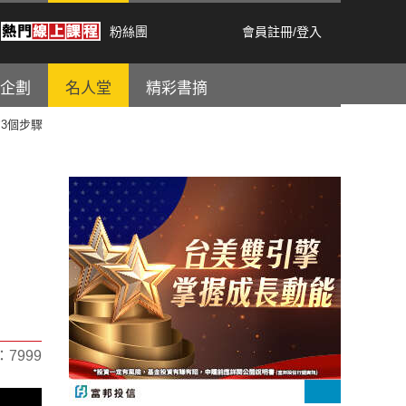
粉絲團
會員註冊
/
登入
企劃
名人堂
精彩書摘
3個步驟
7999