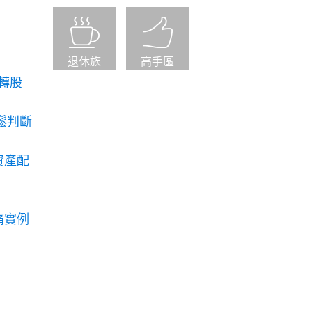
退休族
高手區
轉股
鬆判斷
資產配
痛實例