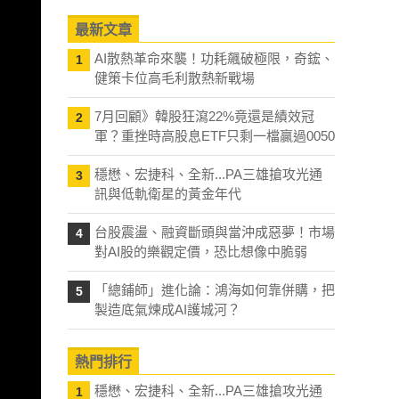
最新文章
AI散熱革命來襲！功耗飆破極限，奇鋐、
1
健策卡位高毛利散熱新戰場
7月回顧》韓股狂瀉22%竟還是績效冠
2
軍？重挫時高股息ETF只剩一檔贏過0050
穩懋、宏捷科、全新...PA三雄搶攻光通
3
訊與低軌衛星的黃金年代
台股震盪、融資斷頭與當沖成惡夢！市場
4
對AI股的樂觀定價，恐比想像中脆弱
「總鋪師」進化論：鴻海如何靠併購，把
5
製造底氣煉成AI護城河？
熱門排行
穩懋、宏捷科、全新...PA三雄搶攻光通
1