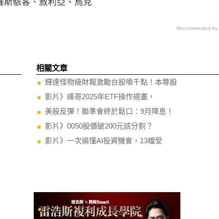
羅斯駭客、敘利亞、烏克
Recommended by
相關文章
輝達怪物級財報激勵台股噴千點！本尊股
影片》峰哥2025年ETF操作規畫，
美股反彈！聯準會終於鬆口：9月降息！
影片》0050股價破200元該分割？
影片》一次搞懂AI投資機會，13檔受