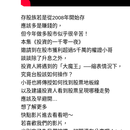
存股族若是從2008年開始存
應該多是賺錢的，
但今年做多股市似乎很辛苦！
本集《投資的一千零一夜》
邀請到在股市獲利超過5千萬的權證小哥
談談除了升息之外，
投資人將遇到的「大魔王」──縮表情況下，
究竟台股該如何操作？
小哥也將傳授如何找到股票地板線
以及建議投資人看到股票呈現哪種走勢
應該及早避開…
想了解更多
快點影片進去看看吧～
若喜歡我們的影片，