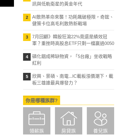
訊與低軌衛星的黃金年代
AI散熱革命來襲！功耗飆破極限，奇鋐、
2
健策卡位高毛利散熱新戰場
7月回顧》韓股狂瀉22%竟還是績效冠
3
軍？重挫時高股息ETF只剩一檔贏過0050
磷化銦成稀缺物資，「5台廠」坐收戰略
4
紅利
欣興、景碩、南電...IC載板漲價潮下，載
5
板三雄誰最具爆發力？
你是哪種族群?
領薪族
房貸族
養兒族