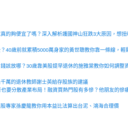
真的夠便宜了嗎？深入解析護國神山狂跌3大原因，想扭
40歲前就累積5000萬身家的黃世聰教你靠一條線，輕
錢該放哪？30歲靠美股提早退休的施雅棠教你如何調整
過千萬的退休教師謝士英給存股族的建議
者也要分散產業布局！融資買熱門股有多慘？他朋友的慘
選股專家孫慶龍教你用本益比法算出台泥、鴻海合理價