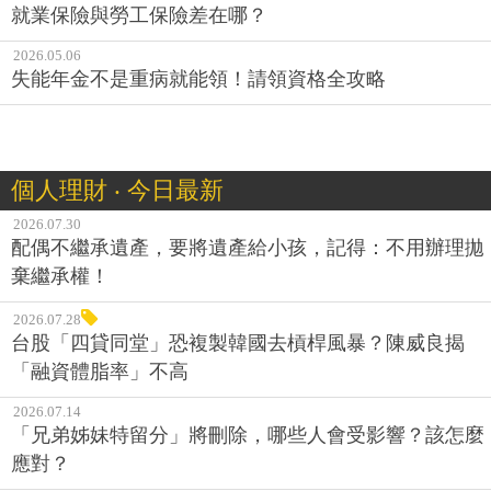
就業保險與勞工保險差在哪？
2026.05.06
失能年金不是重病就能領！請領資格全攻略
個人理財 ‧ 今日最新
2026.07.30
配偶不繼承遺產，要將遺產給小孩，記得：不用辦理拋
棄繼承權！
2026.07.28
台股「四貸同堂」恐複製韓國去槓桿風暴？陳威良揭
「融資體脂率」不高
2026.07.14
「兄弟姊妹特留分」將刪除，哪些人會受影響？該怎麼
應對？