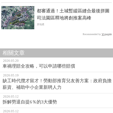
都審通過！土城暫緩區縫合最後拼圖
司法園區釋地將創推案高峰
房地產
Recommended by
相關文章
2026.05.20
車禍理賠全攻略，可以申請哪些賠償
2026.05.19
缺工時代攬才留才！勞動部推育兒友善方案：政府負擔
薪資、補助中小企業新聘人力
2026.05.12
拆解勞退自提6％的3大優勢
2026.05.12