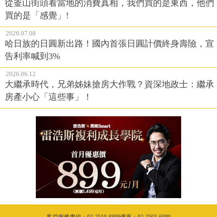
從釜山街頭看當地的消費真相，我們買的是東西，他們
買的是「感覺」!
2026.07.08
哈日族的日圓新出路！國內首張日圓計價終身壽險，宣
告利率喊到3%
2026.06.12
大繼承時代，兄弟姊妹搶房大作戰？資深地政士：繼承
房產小心「這些事」！
客戶服務專線：02-2510-8888傳真：02-2503-6989