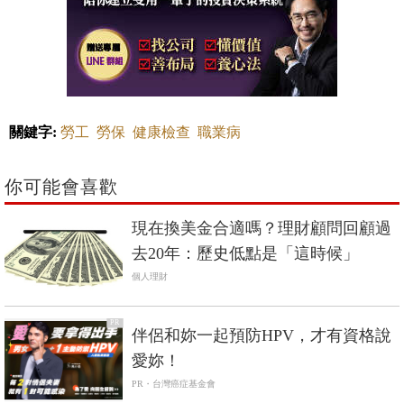
關鍵字:
勞工
勞保
健康檢查
職業病
你可能會喜歡
現在換美金合適嗎？理財顧問回顧過
去20年：歷史低點是「這時候」
個人理財
PR
伴侶和妳一起預防HPV，才有資格說
愛妳！
PR・台灣癌症基金會