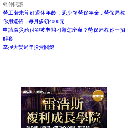
延伸閱讀
勞工若未算好退休年齡，恐少領勞保年金...勞保局教
你用這招，每月多領4000元
申請職災給付卻被老闆刁難怎麼辦？勞保局教你一招
解套
掌握大變局年投資關鍵