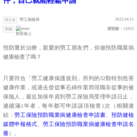
件，自己就能輕鬆申請
2022.04.11
勞工保險局
撰文者
瀏覽數：
12053
專欄
財富線上
預防重於治療，親愛的勞工朋友們，你做預防職業病
健康檢查了嗎？
只要符合「勞工健康保護規則」所列的32類特別危害
健康作業，或過去曾從事石綿作業而現職非從事的被
保險人，最近加保年資到勞工保險局受理申請日止，
連續滿1年者，每年都可申請該項檢查1次（相關連
結：
勞工保險預防職業病健康檢查申請書
、
預防健檢
媒體申報格式
、
勞工保險預防職業病健康檢查申請名
冊
）。