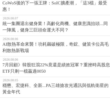
CoWoS後的下一張王牌：SoIC擴產潮，「這3檔」最受
惠！
2026.08.07
統一集團退出健身業！高齡化商機、健康意識抬頭...同
一陣風，健身三巨頭命運大不同？
2026.08.06
AI散熱革命來襲！功耗飆破極限，奇鋐、健策卡位高毛
利散熱新戰場
2026.08.06
7月回顧》韓股狂瀉22%竟還是績效冠軍？重挫時高股息
ETF只剩一檔贏過0050
2026.08.05
穩懋、宏捷科、全新...PA三雄搶攻光通訊與低軌衛星的
黃金年代