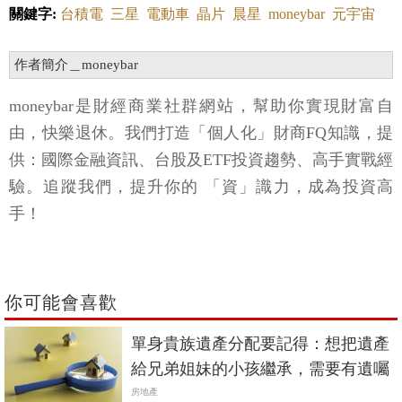
關鍵字:
台積電
三星
電動車
晶片
晨星
moneybar
元宇宙
作者簡介＿moneybar
moneybar是財經商業社群網站，幫助你實現財富自
由，快樂退休。我們打造「個人化」財商FQ知識，提
供：國際金融資訊、台股及ETF投資趨勢、高手實戰經
驗。追蹤我們，提升你的 「資」識力，成為投資高
手！
你可能會喜歡
單身貴族遺產分配要記得：想把遺產
給兄弟姐妹的小孩繼承，需要有遺囑
房地產