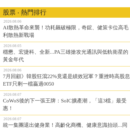
股票 ‧ 熱門排行
2026.08.06
AI散熱革命來襲！功耗飆破極限，奇鋐、健策卡位高毛
利散熱新戰場
2026.08.05
穩懋、宏捷科、全新...PA三雄搶攻光通訊與低軌衛星的
黃金年代
2026.08.06
7月回顧》韓股狂瀉22%竟還是績效冠軍？重挫時高股息
ETF只剩一檔贏過0050
2026.08.07
CoWoS後的下一張王牌：SoIC擴產潮，「這3檔」最受
惠！
2026.08.07
統一集團退出健身業！高齡化商機、健康意識抬頭...同