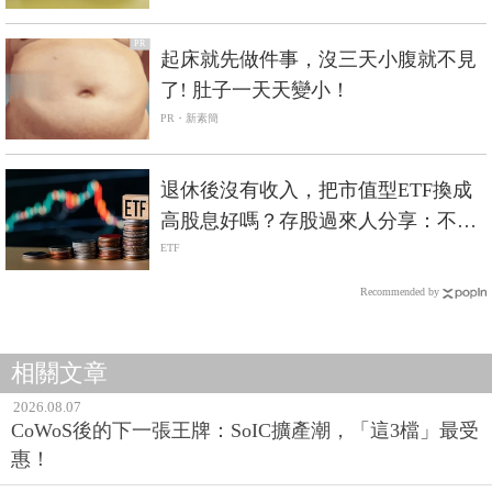
PR
起床就先做件事，沒三天小腹就不見
了! 肚子一天天變小！
PR・新素簡
退休後沒有收入，把市值型ETF換成
高股息好嗎？存股過來人分享：不會
轉向高股息
ETF
Recommended by
相關文章
2026.08.07
CoWoS後的下一張王牌：SoIC擴產潮，「這3檔」最受
惠！