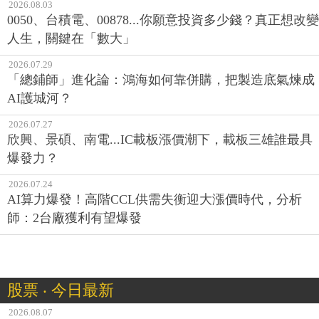
2026.08.03
0050、台積電、00878...你願意投資多少錢？真正想改變
人生，關鍵在「數大」
2026.07.29
「總鋪師」進化論：鴻海如何靠併購，把製造底氣煉成
AI護城河？
2026.07.27
欣興、景碩、南電...IC載板漲價潮下，載板三雄誰最具
爆發力？
2026.07.24
AI算力爆發！高階CCL供需失衡迎大漲價時代，分析
師：2台廠獲利有望爆發
股票 ‧ 今日最新
2026.08.07