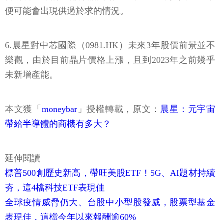
便可能會出現供過於求的情況。
6.晨星對中芯國際（0981.HK）未來3年股價前景並不
樂觀，由於目前晶片價格上漲，且到2023年之前幾乎
未新增產能。
本文獲「
moneybar
」授權轉載，原文：
晨星：元宇宙
帶給半導體的商機有多大？
延伸閱讀
標普500創歷史新高，帶旺美股ETF！5G、AI題材持續
夯，這4檔科技ETF表現佳
全球疫情威脅仍大、台股中小型股發威，股票型基金
表現佳，這檔今年以來報酬逾60%