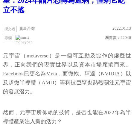
星：2024年晶片恐轉為過剩，僅剩它屹
立不搖
2022.01.13
晨星台灣
撰文者
瀏覽數：
22946
專欄
moneybar
元宇宙（metaverse）是一個可互動及協作的虛擬世
界，正向我們的現實世界以及資本市場席捲而來。
Facebook已更名為Meta，而微軟、輝達（NVIDIA）以
及超微半導體（AMD）等科技巨擘也熱烈關注元宇宙
的發展潛力。
然而，元宇宙所仰賴的技術，是否也能在2022年為半
導體產業注入新的活力？